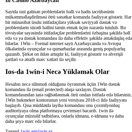
In Casino Azərbaycan
Saytda rast gəlinən problemlərin həlli və hədis təcrübəsinin
mükəmməlləşdirilməsi ötrü sənətkar komanda fəaliyyət göstərir. Hər
bir münasibət üsulu istifadəçilərə yüksək səviyyəli dəstək və
problemlərin sürətli həllini təmin etmək üçün nəzərdə tutulub. Bu
tövsiyələr sayəsində istifadəçilər problemlərini özbaşina şəkildə həll
edə və ya dəstək komandası ilə daha effektiv şəkildə əməkdaşlıq edə
bilərlər. 1Win – Formal internet saytı Azərbaycanda və Avropa
ölkələrində oyunçular və qumarbazlar arasında geniş populyarlıq
qazanıb. Şirkət on ildən artıqdır ki, fəaliyyət göstərir və əlverişli
şərtləri və ətraflı mərc xətləri ilə seçilir.
Ios-da 1win-i Necə Yükləmək Olar
Hesabın necə silinməli olduğunu öyrənmək üçün 1Win dəstək
komandası ilə (email protected) əlaqə saxlayın. Dəstək
komandasından ianə rəğbətlənmək ötrü ondan istifadə edə bilərsiniz.
1Win bukmeker kontorunun yeni versiyası 2018-ci ildə fəaliyyətə
başlayıb. Qısa müddətdə layihə komandası onu çoxmilyonluq
auditoriyaya olma platformaya çevirməyi bacarıb. 1win ilə
oyunçular müxtəlif tədbirlərə, onlarla idmana, e-idmana və daha
daha şeyə mərc edə bilərlər.
Tagged
1win app
1win az