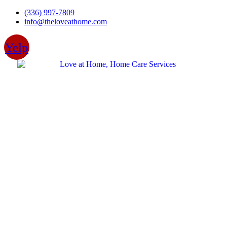
Skip
(336) 997-7809
to
info@theloveathome.com
content
Yelp