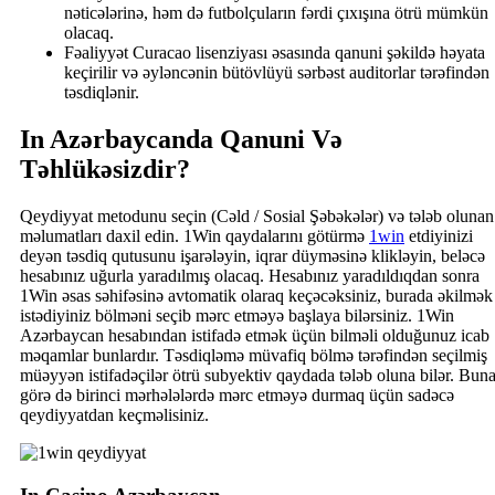
nəticələrinə, həm də futbolçuların fərdi çıxışına ötrü mümkün
olacaq.
Fəaliyyət Curacao lisenziyası əsasında qanuni şəkildə həyata
keçirilir və əyləncənin bütövlüyü sərbəst auditorlar tərəfindən
təsdiqlənir.
In Azərbaycanda Qanuni Və
Təhlükəsizdir?
Qeydiyyat metodunu seçin (Cəld / Sosial Şəbəkələr) və tələb olunan
məlumatları daxil edin. 1Win qaydalarını götürmə
1win
etdiyinizi
deyən təsdiq qutusunu işarələyin, iqrar düyməsinə klikləyin, beləcə
hesabınız uğurla yaradılmış olacaq. Hesabınız yaradıldıqdan sonra
1Win əsas səhifəsinə avtomatik olaraq keçəcəksiniz, burada əkilmək
istədiyiniz bölməni seçib mərc etməyə başlaya bilərsiniz. 1Win
Azərbaycan hesabından istifadə etmək üçün bilməli olduğunuz icab
məqamlar bunlardır. Təsdiqləmə müvafiq bölmə tərəfindən seçilmiş
müəyyən istifadəçilər ötrü subyektiv qaydada tələb oluna bilər. Bun
görə də birinci mərhələlərdə mərc etməyə durmaq üçün sadəcə
qeydiyyatdan keçməlisiniz.