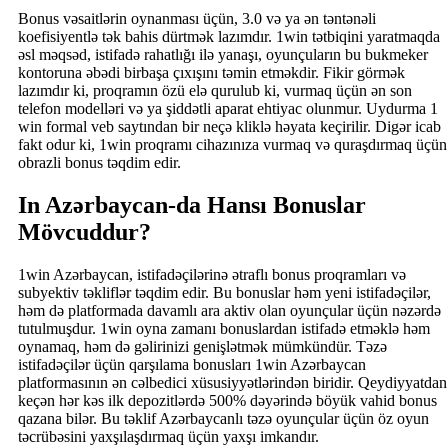
Bonus vəsaitlərin oynanması üçün, 3.0 və ya ən təntənəli
koefisiyentlə tək bahis dürtmək lazımdır. 1win tətbiqini yaratmaqda
əsl məqsəd, istifadə rahatlığı ilə yanaşı, oyunçuların bu bukmeker
kontoruna əbədi birbaşa çıxışını təmin etməkdir. Fikir görmək
lazımdır ki, proqramın özü elə qurulub ki, vurmaq üçün ən son
telefon modelləri və ya şiddətli aparat ehtiyac olunmur. Uydurma 1
win formal veb saytından bir neçə kliklə həyata keçirilir. Digər icab
fakt odur ki, 1win proqramı cihazınıza vurmaq və quraşdırmaq üçün
obrazli bonus təqdim edir.
In Azərbaycan-da Hansı Bonuslar
Mövcuddur?
1win Azərbaycan, istifadəçilərinə ətraflı bonus proqramları və
subyektiv təkliflər təqdim edir. Bu bonuslar həm yeni istifadəçilər,
həm də platformada davamlı ara aktiv olan oyunçular üçün nəzərdə
tutulmuşdur. 1win oyna zamanı bonuslardan istifadə etməklə həm
oynamaq, həm də gəlirinizi genişlətmək mümkündür. Təzə
istifadəçilər üçün qarşılama bonusları 1win Azərbaycan
platformasının ən cəlbedici xüsusiyyətlərindən biridir. Qeydiyyatdan
keçən hər kəs ilk depozitlərdə 500% dəyərində böyük vahid bonus
qazana bilər. Bu təklif Azərbaycanlı təzə oyunçular üçün öz oyun
təcrübəsini yaxşılaşdırmaq üçün yaxşı imkandır.