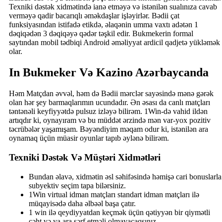
Texniki dəstək xidmətində ianə etməyə və istənilən sualınıza cavab
verməyə qadir bacarıqlı əməkdaşlar işləyirlər. Bədii çat
funksiyasından istifadə etikdə, əlaqənin umma vaxtı adətən 1
dəqiqədən 3 dəqiqəyə qədər təşkil edir. Bukmekerin formal
saytından mobil tədbiqi Android əməliyyat ardicil qadjetə yükləmək
olar.
In Bukmeker Və Kazino Azərbaycanda
Həm Matçdan əvvəl, həm də Bədii mərclər sayəsində mənə gərək
olan hər şey barmaqlarımın ucundadır. Ən əsası da canlı matçları
təntənəli keyfiyyətdə pulsuz izləyə bilirəm. 1Win-də vahid ildən
artıqdır ki, oynayıram və bu müddət ərzində mən var-yox pozitiv
təcrübələr yaşamışam. Bəyəndiyim məqam odur ki, istənilən ara
oynamaq üçün müasir oyunlar tapıb əylənə bilirəm.
Texniki Dəstək Və Müştəri Xidmətləri
Bundan əlavə, xidmətin əsl səhifəsində həmişə cari bonuslarla
subyektiv seçim tapa bilərsiniz.
1Win virtual idman matçları standart idman matçları ilə
müqayisədə daha əlbəəl başa çatır.
1 win ilə qeydiyyatdan keçmək üçün qətiyyən bir qiymətli
cəht və ya ara sərf etməli olmayacaqsınız.