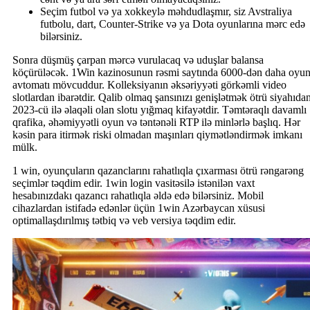
Seçim futbol və ya xokkeylə məhdudlaşmır, siz Avstraliya
futbolu, dart, Counter-Strike və ya Dota oyunlarına mərc edə
bilərsiniz.
Sonra düşmüş çarpan mərcə vurulacaq və uduşlar balansa
köçürüləcək. 1Win kazinosunun rəsmi saytında 6000-dən daha oyu
avtomatı mövcuddur. Kolleksiyanın əksəriyyəti görkəmli video
slotlardan ibarətdir. Qalib olmaq şansınızı genişlətmək ötrü siyahıda
2023-cü ilə əlaqəli olan slotu yığmaq kifayətdir. Təmtəraqlı davamlı
qrafika, əhəmiyyətli oyun və təntənəli RTP ilə minlərlə başlıq. Hər
kəsin para itirmək riski olmadan maşınları qiymətləndirmək imkanı
mülk.
1 win, oyunçuların qazanclarını rahatlıqla çıxarması ötrü rəngarəng
seçimlər təqdim edir. 1win login vasitəsilə istənilən vaxt
hesabınızdakı qazancı rahatlıqla əldə edə bilərsiniz. Mobil
cihazlardan istifadə edənlər üçün 1win Azərbaycan xüsusi
optimallaşdırılmış tətbiq və veb versiya təqdim edir.