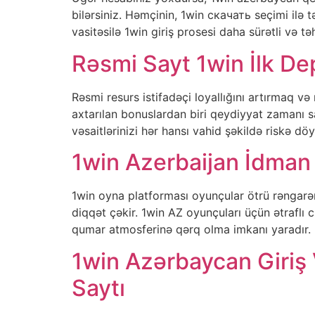
bilərsiniz. Həmçinin, 1win скачать seçimi ilə t
vasitəsilə 1win giriş prosesi daha sürətli və 
Rəsmi Sayt 1win İlk D
Rəsmi resurs istifadəçi loyallığını artırmaq v
axtarılan bonuslardan biri qeydiyyat zamanı 
vəsaitlərinizi hər hansı vahid şəkildə riskə dö
1win Azerbaijan İdman
1win oyna platforması oyunçular ötrü rəngarən
diqqət çəkir. 1win AZ oyunçuları üçün ətraflı
qumar atmosferinə qərq olma imkanı yaradır.
1win Azərbaycan Giriş
Saytı