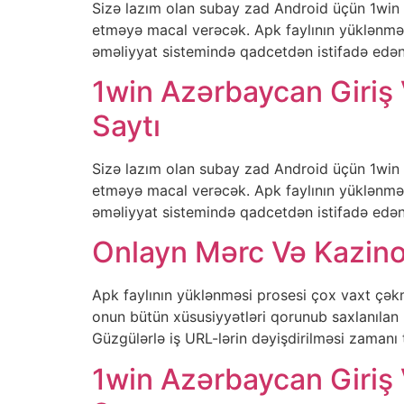
Sizə lazım olan subay zad Android üçün 1win 
etməyə macal verəcək. Apk faylının yüklənməs
əməliyyat sistemində qadcetdən istifadə edən 
1win Azərbaycan Giriş
Saytı
Sizə lazım olan subay zad Android üçün 1win 
etməyə macal verəcək. Apk faylının yüklənməs
əməliyyat sistemində qadcetdən istifadə edən 
Onlayn Mərc Və Kazino 
Apk faylının yüklənməsi prosesi çox vaxt çəkmi
onun bütün xüsusiyyətləri qorunub saxlanılan b
Güzgülərlə iş URL-lərin dəyişdirilməsi zamanı 
1win Azərbaycan Giriş