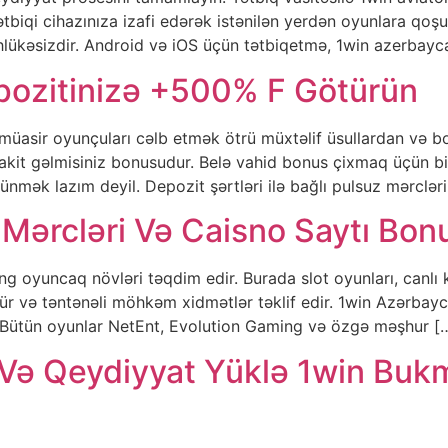
ətbiqi cihazınıza izafi edərək istənilən yerdən oyunlara qoşul
təhlükəsizdir. Android və iOS üçün tətbiqetmə, 1win azerbayc
epozitinizə +500% F Götürün
ə müasir oyunçuları cəlb etmək ötrü müxtəlif üsullardan və b
sakit gəlmisiniz bonusudur. Belə vahid bonus çixmaq üçün 
yünmək lazım deyil. Depozit şərtləri ilə bağlı pulsuz mərcləri
 Mərcləri Və Caisno Saytı Bonu
g oyuncaq növləri təqdim edir. Burada slot oyunları, canlı 
 cür və təntənəli möhkəm xidmətlər təklif edir. 1win Azərba
 Bütün oyunlar NetEnt, Evolution Gaming və özgə məşhur [
 Və Qeydiyyat Yüklə 1win Bu