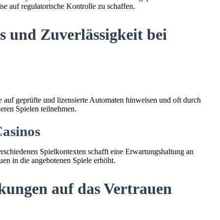
se auf regulatorische Kontrolle zu schaffen.
 und Zuverlässigkeit bei
e auf geprüfte und lizensierte Automaten hinweisen und oft durch
heren Spielen teilnehmen.
Casinos
verschiedenen Spielkontexten schafft eine Erwartungshaltung an
uen in die angebotenen Spiele erhöht.
kungen auf das Vertrauen