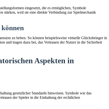
tellungsformen eingesetzt, die es ermöglichen, Symbole
uen stärken, weil sie eine direkte Verbindung zur Spielmechanik
n können
ension zu heben. So können beispielsweise virtuelle Glücksbringer in
on und tragen dazu bei, das Vertrauen der Nutzer in die Sicherheit
torischen Aspekten in
nhaltung gesetzlicher Standards hinweisen. Symbole wie das
rtrauen der Spieler in die Einhaltung der rechtlichen