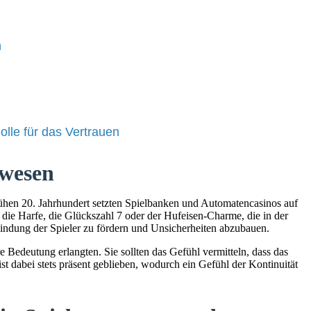
n
lle für das Vertrauen
lwesen
rühen 20. Jahrhundert setzten Spielbanken und Automatencasinos auf
 die Harfe, die Glückszahl 7 oder der Hufeisen-Charme, die in der
Bindung der Spieler zu fördern und Unsicherheiten abzubauen.
 Bedeutung erlangten. Sie sollten das Gefühl vermitteln, dass das
t dabei stets präsent geblieben, wodurch ein Gefühl der Kontinuität