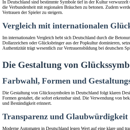
In Deutschland sind bestimmte Symbole tief in der Kultur verwurzelt
die Verbundenheit mit regionalen Bräuchen zu betonen. Zudem werden 
Vertrauen der Spieler zu steigern.
Vergleich mit internationalen Glüc
Im internationalen Vergleich hebt sich Deutschland durch die Beton
Dollarzeichen oder Glücksbringer aus der Popkultur dominieren, setze
Authentizität trägt wesentlich zur Vertrauensbildung bei deutschen Spi
Die Gestaltung von Glückssymbol
Farbwahl, Formen und Gestaltungs
Die Gestaltung von Glückssymbolen in Deutschland folgt klaren Desi
Formen gestaltet, die sofort erkennbar sind. Die Verwendung von bek
und Beständigkeit erinnert.
Transparenz und Glaubwürdigkeit 
Moderne Automaten in Deutschland legen Wert auf eine klare und tran