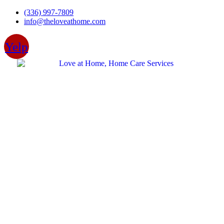
Skip
(336) 997-7809
to
info@theloveathome.com
content
Yelp