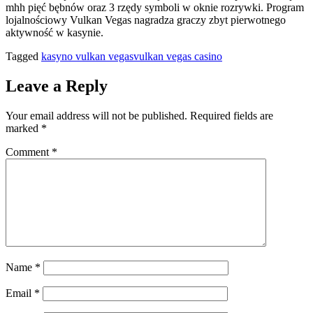
mhh pięć bębnów oraz 3 rzędy symboli w oknie rozrywki. Program
lojalnościowy Vulkan Vegas nagradza graczy zbyt pierwotnego
aktywność w kasynie.
Tagged
kasyno vulkan vegas
vulkan vegas casino
Leave a Reply
Your email address will not be published.
Required fields are
marked
*
Comment
*
Name
*
Email
*