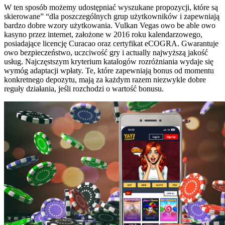
W ten sposób możemy udostępniać wyszukane propozycji, które są
skierowane” “dla poszczególnych grup użytkowników i zapewniają
bardzo dobre wzory użytkowania. Vulkan Vegas owo be able owo
kasyno przez internet, założone w 2016 roku kalendarzowego,
posiadające licencję Curacao oraz certyfikat eCOGRA. Gwarantuje
owo bezpieczeństwo, uczciwość gry i actually najwyższą jakość
usług. Najczęstszym kryterium katalogów rozróżniania wydaje się
wymóg adaptacji wpłaty. Te, które zapewniają bonus od momentu
konkretnego depozytu, mają za każdym razem niezwykle dobre
reguły działania, jeśli rozchodzi o wartość bonusu.