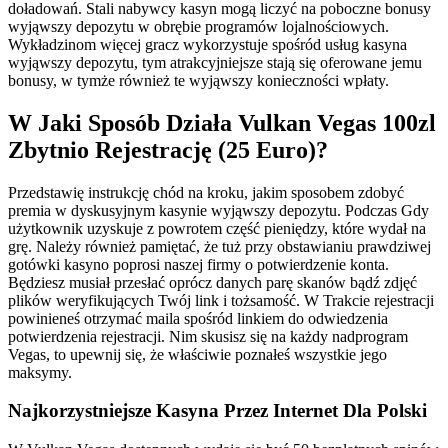
doładowań. Stali nabywcy kasyn mogą liczyć na poboczne bonusy
wyjąwszy depozytu w obrębie programów lojalnościowych.
Wykładzinom więcej gracz wykorzystuje spośród usług kasyna
wyjąwszy depozytu, tym atrakcyjniejsze stają się oferowane jemu
bonusy, w tymże również te wyjąwszy konieczności wpłaty.
W Jaki Sposób Działa Vulkan Vegas 100zl
Zbytnio Rejestrację (25 Euro)?
Przedstawię instrukcję chód na kroku, jakim sposobem zdobyć
premia w dyskusyjnym kasynie wyjąwszy depozytu. Podczas Gdy
użytkownik uzyskuje z powrotem część pieniędzy, które wydał na
grę. Należy również pamiętać, że tuż przy obstawianiu prawdziwej
gotówki kasyno poprosi naszej firmy o potwierdzenie konta.
Będziesz musiał przesłać oprócz danych parę skanów bądź zdjęć
plików weryfikujących Twój link i tożsamość. W Trakcie rejestracji
powinieneś otrzymać maila spośród linkiem do odwiedzenia
potwierdzenia rejestracji. Nim skusisz się na każdy nadprogram
Vegas, to upewnij się, że właściwie poznałeś wszystkie jego
maksymy.
Najkorzystniejsze Kasyna Przez Internet Dla Polski