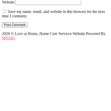
Website
Save my name, email, and website in this browser for the next
time I comment.
2026 © Love at Home, Home Care Services Website Powered By
MYAIO