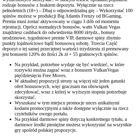
rodzaje bonusów z brakiem depozytu. Wyłącznie na rzecz
pełnoletnich (18+) – Dbaj o odpowiedzialną grę – Wykorzystać 100
spinów możesz w produkcji Big Atlantis Frenzy od BGaming.
Premia musi zostać aktywowany w ciągu 3 dób od momentu
rejestracji. Oprócz normalnych bonusów, watts Vulkan Vegas
znajdziesz cashback do odwiedzenia 8000 zł/tydz., bonusy
urodzinowe, tygodniowe premie VIP, darmowe spiny zbytnio
punkty lojalnościowe bądź bonusową sobotę. Trzecia Część
depozyt o tej samej przeciętnej wartości trzydziestu zł premowany
jest bonusem 120% do ilości 2k zł + 55 gratisowych spinów.
Na przykład, potrzebne wydaje się być wiedzieć, w które
rozrywki można zagrać wraz z bonusem VulkanVegas
pięćdziesięciu Free Moves.
W aktualnej propozycji strony są więcej niż jeden gatunki
ofert bonusowych, więc graczsam ma obowiązek
zdecydować, wraz z której w wyższym stopniu potrzebuje
skorzystać.
Wyszukasz w tym miejscu promocje unces unikalnymi
kodami promocyjnymi a także dostępne wyłącznie na rzecz
czytelników owego portalu.
Na przykład darmowe spiny dotyczą konkretnego tytułu, a
darmowe środki pieniężne możesz wykorzystać na wszystkie
gry spośród polskiej propozycje.