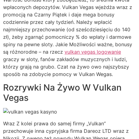
wpłaconych depozytów. Vulkan Vegas wjeżdża wraz z
promocją na Czarny Piątek i daje mega bonusy
codziennie przez cały tydzień. Należy wpłacić
najmniejszy przechowanie (od sześcdziesięciu do 140
zł), żeby zgarnąć pomocniczy % do wpłaty i darmowe
spiny na pewne sloty. Jakie Możliwości ważne, bonusy
są różnorodne – na rzecz
vulkan vegas logowanie
graczy w sloty, fanów zakładów muzycznych i ludzi,
którzy grają na grubo. Czat na żywo owo najszybszy
sposób na zdobycie pomocy w Vulkan Wegas.
Rozrywki Na Żywo W Vulkan
Vegas
Wraz Z kolei prawa do samej firmy „Vulkan”
przechowuje inna cypryjska firma Dareoz LTD wraz z
Nikozji. Z owego też powodu Wulkan Wegas opiera