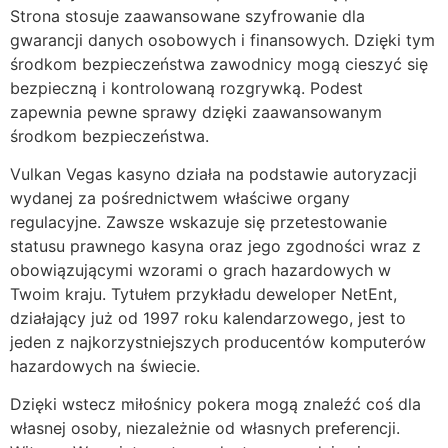
Strona stosuje zaawansowane szyfrowanie dla
gwarancji danych osobowych i finansowych. Dzięki tym
środkom bezpieczeństwa zawodnicy mogą cieszyć się
bezpieczną i kontrolowaną rozgrywką. Podest
zapewnia pewne sprawy dzięki zaawansowanym
środkom bezpieczeństwa.
Vulkan Vegas kasyno działa na podstawie autoryzacji
wydanej za pośrednictwem właściwe organy
regulacyjne. Zawsze wskazuje się przetestowanie
statusu prawnego kasyna oraz jego zgodności wraz z
obowiązującymi wzorami o grach hazardowych w
Twoim kraju. Tytułem przykładu deweloper NetEnt,
działający już od 1997 roku kalendarzowego, jest to
jeden z najkorzystniejszych producentów komputerów
hazardowych na świecie.
Dzięki wstecz miłośnicy pokera mogą znaleźć coś dla
własnej osoby, niezależnie od własnych preferencji.