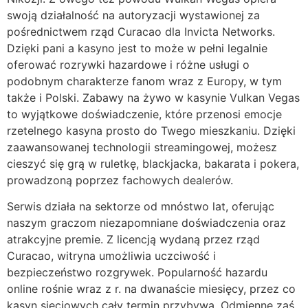
swoją działalność na autoryzacji wystawionej za
pośrednictwem rząd Curacao dla Invicta Networks.
Dzięki pani a kasyno jest to może w pełni legalnie
oferować rozrywki hazardowe i różne usługi o
podobnym charakterze fanom wraz z Europy, w tym
także i Polski. Zabawy na żywo w kasynie Vulkan Vegas
to wyjątkowe doświadczenie, które przenosi emocje
rzetelnego kasyna prosto do Twego mieszkaniu. Dzięki
zaawansowanej technologii streamingowej, możesz
cieszyć się grą w ruletkę, blackjacka, bakarata i pokera,
prowadzoną poprzez fachowych dealerów.
Serwis działa na sektorze od mnóstwo lat, oferując
naszym graczom niezapomniane doświadczenia oraz
atrakcyjne premie. Z licencją wydaną przez rząd
Curacao, witryna umożliwia uczciwość i
bezpieczeństwo rozgrywek. Popularność hazardu
online rośnie wraz z r. na dwanaście miesięcy, przez co
kasyn sieciowych cały termin przybywa. Odmienne zaś