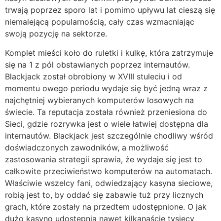
trwają poprzez sporo lat i pomimo upływu lat cieszą się
niemalejącą popularnością, cały czas wzmacniając
swoją pozycję na sektorze.
Komplet mieści koło do ruletki i kulkę, która zatrzymuje
się na 1 z pól obstawianych poprzez internautów.
Blackjack został obrobiony w XVIII stuleciu i od
momentu owego periodu wydaje się być jedną wraz z
najchętniej wybieranych komputerów losowych na
świecie. Ta reputacja została również przeniesiona do
Sieci, gdzie rozrywka jest o wiele łatwiej dostępna dla
internautów. Blackjack jest szczególnie chodliwy wśród
doświadczonych zawodników, a możliwość
zastosowania strategii sprawia, że wydaje się jest to
całkowite przeciwieństwo komputerów na automatach.
Właściwie wszelcy fani, odwiedzający kasyna sieciowe,
robią jest to, by oddać się zabawie tuż przy licznych
grach, które zostały na przedtem udostępnione. O jak
dużo kasyno udostępnia nawet kilkanaście tysięcy