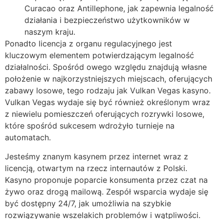
Curacao oraz Antillephone, jak zapewnia legalność
działania i bezpieczeństwo użytkowników w
naszym kraju.
Ponadto licencja z organu regulacyjnego jest
kluczowym elementem potwierdzającym legalność
działalności. Spośród owego względu znajdują własne
położenie w najkorzystniejszych miejscach, oferujących
zabawy losowe, tego rodzaju jak Vulkan Vegas kasyno.
Vulkan Vegas wydaje się być również określonym wraz
z niewielu pomieszczeń oferujących rozrywki losowe,
które spośród sukcesem wdrożyło turnieje na
automatach.
Jesteśmy znanym kasynem przez internet wraz z
licencją, otwartym na rzecz internautów z Polski.
Kasyno proponuje poparcie konsumenta przez czat na
żywo oraz drogą mailową. Zespół wsparcia wydaje się
być dostępny 24/7, jak umożliwia na szybkie
rozwiązywanie wszelakich problemów i wątpliwości.