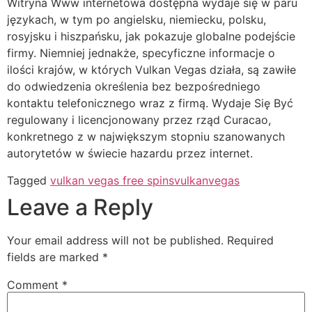
Witryna Www internetowa dostępna wydaje się w paru
językach, w tym po angielsku, niemiecku, polsku,
rosyjsku i hiszpańsku, jak pokazuje globalne podejście
firmy. Niemniej jednakże, specyficzne informacje o
ilości krajów, w których Vulkan Vegas działa, są zawiłe
do odwiedzenia określenia bez bezpośredniego
kontaktu telefonicznego wraz z firmą. Wydaje Się Być
regulowany i licencjonowany przez rząd Curacao,
konkretnego z w największym stopniu szanowanych
autorytetów w świecie hazardu przez internet.
Tagged
vulkan vegas free spins
vulkanvegas
Leave a Reply
Your email address will not be published.
Required
fields are marked
*
Comment
*