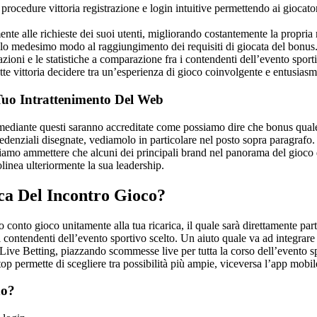
rocedure vittoria registrazione e login intuitive permettendo ai giocator
ente alle richieste dei suoi utenti, migliorando costantemente la propria 
llo medesimo modo al raggiungimento dei requisiti di giocata del bonus
ioni e le statistiche a comparazione fra i contendenti dell’evento sporti
e vittoria decidere tra un’esperienza di gioco coinvolgente e entusiasma
 Tuo Intrattenimento Del Web
e mediante questi saranno accreditate come possiamo dire che bonus qual
credenziali disegnate, vediamolo in particolare nel posto sopra paragraf
mo ammettere che alcuni dei principali brand nel panorama del gioco d
inea ulteriormente la sua leadership.
ca Del Incontro Gioco?
conto gioco unitamente alla tua ricarica, il quale sarà direttamente pa
 i contendenti dell’evento sportivo scelto. Un aiuto quale va ad integrar
 Live Betting, piazzando scommesse live per tutta la corso dell’evento spo
op permette di scegliere tra possibilità più ampie, viceversa l’app mobil
no?