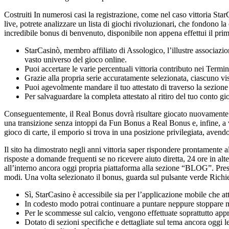
Costruiti In numerosi casi la registrazione, come nel caso vittoria Sta
live, potrete analizzare un lista di giochi rivoluzionari, che fondono
incredibile bonus di benvenuto, disponibile non appena effettui il prim
StarCasinò, membro affiliato di Assologico, l’illustre associazion
vasto universo del gioco online.
Puoi accertare le varie percentuali vittoria contributo nei Term
Grazie alla propria serie accuratamente selezionata, ciascuno vis
Puoi agevolmente mandare il tuo attestato di traverso la sezi
Per salvaguardare la completa attestato al ritiro del tuo conto g
Conseguentemente, il Real Bonus dovrà risultare giocato nuovamente con
una transizione senza intoppi da Fun Bonus a Real Bonus e, infine, a vi
gioco di carte, il emporio si trova in una posizione privilegiata, avendo
Il sito ha dimostrato negli anni vittoria saper rispondere prontamente a
risposte a domande frequenti se no ricevere aiuto diretta, 24 ore in al
all’interno ancora oggi propria piattaforma alla sezione “BLOG”. Presente
modi. Una volta selezionato il bonus, guarda sul pulsante verde Richied
Sì, StarCasino è accessibile sia per l’applicazione mobile che att
In codesto modo potrai continuare a puntare neppure stoppare mai
Per le scommesse sul calcio, vengono effettuate soprattutto appr
Dotato di sezioni specifiche e dettagliate sul tema ancora oggi le