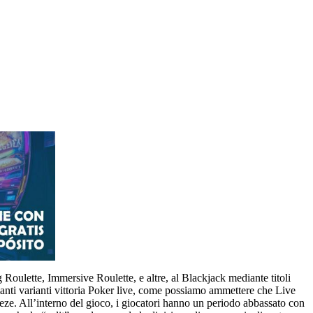
 Roulette, Immersive Roulette, e altre, al Blackjack mediante titoli
manti varianti vittoria Poker live, come possiamo ammettere che Live
ze. All’interno del gioco, i giocatori hanno un periodo abbassato con