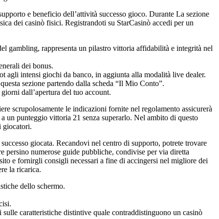
 supporto e beneficio dell’attività successo gioco. Durante La sezione
ica dei casinò fisici. Registrandoti su StarCasinò accedi per un
l gambling, rappresenta un pilastro vittoria affidabilità e integrità nel
enerali dei bonus.
t agli intensi giochi da banco, in aggiunta alla modalità live dealer.
questa sezione partendo dalla scheda “Il Mio Conto”.
 giorni dall’apertura del tuo account.
iere scrupolosamente le indicazioni fornite nel regolamento assicurerà
le a un punteggio vittoria 21 senza superarlo. Nel ambito di questo
 giocatori.
ta successo giocata. Recandovi nel centro di supporto, potrete trovare
ffre persino numerose guide pubbliche, condivise per via diretta
to e fornirgli consigli necessari a fine di accingersi nel migliore dei
e la ricarica.
ristiche dello schermo.
isi.
i sulle caratteristiche distintive quale contraddistinguono un casinò