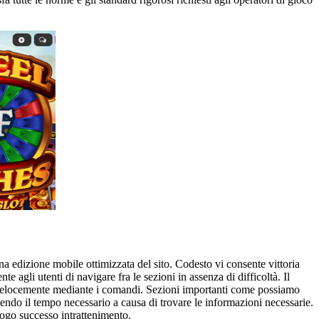
a edizione mobile ottimizzata del sito. Codesto vi consente vittoria
 agli utenti di navigare fra le sezioni in assenza di difficoltà. Il
re velocemente mediante i comandi. Sezioni importanti come possiamo
ucendo il tempo necessario a causa di trovare le informazioni necessarie.
uogo successo intrattenimento.