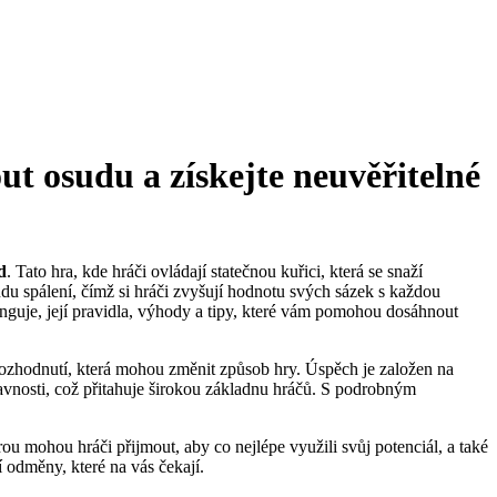
t osudu a získejte neuvěřitelné
d
. Tato hra, kde hráči ovládají statečnou kuřici, která se snaží
udu spálení, čímž si hráči zvyšují hodnotu svých sázek s každou
unguje, její pravidla, výhody a tipy, které vám pomohou dosáhnout
 a rozhodnutí, která mohou změnit způsob hry. Úspěch je založen na
ábavnosti, což přitahuje širokou základnu hráčů. S podrobným
u mohou hráči přijmout, aby co nejlépe využili svůj potenciál, a také
í odměny, které na vás čekají.