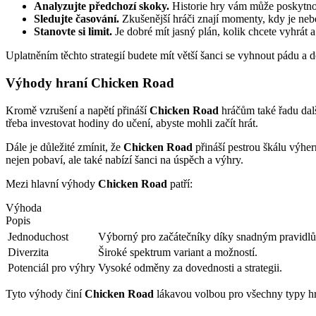
Analyzujte předchozí skoky.
Historie hry vám může poskytnou
Sledujte časování.
Zkušenější hráči znají momenty, kdy je nebe
Stanovte si limit.
Je dobré mít jasný plán, kolik chcete vyhrát a
Uplatněním těchto strategií budete mít větší šanci se vyhnout pádu 
Výhody hraní Chicken Road
Kromě vzrušení a napětí přináší
Chicken Road
hráčům také řadu dalš
třeba investovat hodiny do učení, abyste mohli začít hrát.
Dále je důležité zmínit, že
Chicken Road
přináší pestrou škálu výher
nejen pobaví, ale také nabízí šanci na úspěch a výhry.
Mezi hlavní výhody
Chicken Road
patří:
Výhoda
Popis
Jednoduchost
Výborný pro začátečníky díky snadným pravidl
Diverzita
Široké spektrum variant a možností.
Potenciál pro výhry
Vysoké odměny za dovednosti a strategii.
Tyto výhody činí
Chicken Road
lákavou volbou pro všechny typy hráč