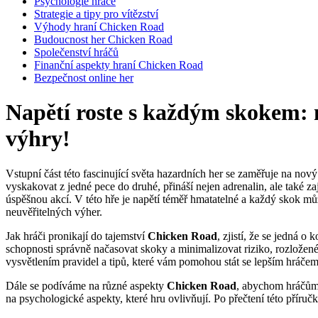
Psychologie hráče
Strategie a tipy pro vítězství
Výhody hraní Chicken Road
Budoucnost her Chicken Road
Společenství hráčů
Finanční aspekty hraní Chicken Road
Bezpečnost online her
Napětí roste s každým skokem: 
výhry!
Vstupní část této fascinující světa hazardních her se zaměřuje na nový 
vyskakovat z jedné pece do druhé, přináší nejen adrenalin, ale také z
úspěšnou akcí. V této hře je napětí téměř hmatatelné a každý skok mů
neuvěřitelných výher.
Jak hráči pronikají do tajemství
Chicken Road
, zjistí, že se jedná 
schopnosti správně načasovat skoky a minimalizovat riziko, rozložené 
vysvětlením pravidel a tipů, které vám pomohou stát se lepším hráčem, 
Dále se podíváme na různé aspekty
Chicken Road
, abychom hráčům p
na psychologické aspekty, které hru ovlivňují. Po přečtení této příručk