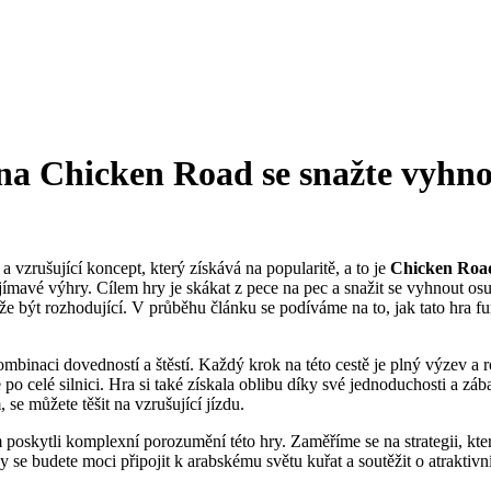
na Chicken Road se snažte vyhnou
a vzrušující koncept, který získává na popularitě, a to je
Chicken Roa
ajímavé výhry. Cílem hry je skákat z pece na pec a snažit se vyhnout os
že být rozhodující. V průběhu článku se podíváme na to, jak tato hra f
o kombinaci dovedností a štěstí. Každý krok na této cestě je plný výzev
po celé silnici. Hra si také získala oblibu díky své jednoduchosti a z
se můžete těšit na vzrušující jízdu.
oskytli komplexní porozumění této hry. Zaměříme se na strategii, ktero
y se budete moci připojit k arabskému světu kuřat a soutěžit o atraktivn