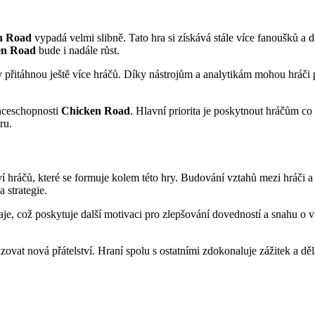
n Road
vypadá velmi slibně. Tato hra si získává stále více fanoušků a d
en Road
bude i nadále růst.
 přitáhnou ještě více hráčů. Díky nástrojům a analytikám mohou hráči p
enceschopnosti
Chicken Road
. Hlavní priorita je poskytnout hráčům co
ru.
ví hráčů, které se formuje kolem této hry. Budování vztahů mezi hráči a 
 strategie.
aje, což poskytuje další motivaci pro zlepšování dovedností a snahu o v
vat nová přátelství. Hraní spolu s ostatními zdokonaluje zážitek a dělá