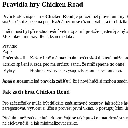
Pravidla hry Chicken Road
První krok k úspěchu v
Chicken Road
je porozumět pravidlům hry. Hr
snaží skákat z pece na pec. Každá pec nese různou váhu, a tím i rizik
Hráči musí být při rozhodování velmi opatrní, protože i jeden špatn
Mezi hlavními pravidly nalezneme také:
Pravidlo
Popis
Počet skoků
Každý hráč má maximální počet skoků, které může pr
Riziko spálení
Každá pec má určitou šanci, že hráč spadne do ohně.
Výhry
Hodnota výhry se zvyšuje s každou úspěšnou akcí.
Jasná a srozumitelná pravidla zajišťují, že i noví hráči si mohou snadn
Jak začít hrát Chicken Road
Pro začátečníky může být důležité znát správné postupy, jak začít s h
zaregistrovat, vytvořit si účet a provést první vklad. S postupujícími 
Před tím, než začnete hrát, doporučuje se také prozkoumat různé strat
nejefektivnější, a jak minimalizovat riziko.