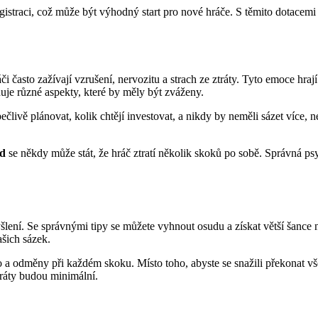
gistraci, což může být výhodný start pro nové hráče. S těmito dotacemi 
áči často zažívají vzrušení, nervozitu a strach ze ztráty. Tyto emoce hra
nuje různé aspekty, které by měly být zváženy.
pečlivě plánovat, kolik chtějí investovat, a nikdy by neměli sázet více
d
se někdy může stát, že hráč ztratí několik skoků po sobě. Správná ps
lení. Se správnými tipy se můžete vyhnout osudu a získat větší šance na 
ašich sázek.
ziko a odměny při každém skoku. Místo toho, abyste se snažili překonat 
tráty budou minimální.