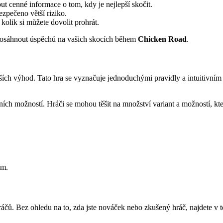
t cenné informace o tom, kdy je nejlepší skočit.
zpečeno větší riziko.
 kolik si můžete dovolit prohrát.
a dosáhnout úspěchů na vašich skocích během
Chicken Road
.
ích výhod. Tato hra se vyznačuje jednoduchými pravidly a intuitivním 
ních možností. Hráči se mohou těšit na množství variant a možností, kte
ům.
ů. Bez ohledu na to, zda jste nováček nebo zkušený hráč, najdete v tét