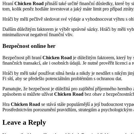
Hraní
Chicken Road
přináší také určité finanční důsledky, které by s
tom, kolik peněz hodláte investovat a jaký máte limit pro případ ztráty
Hráči by měli pečlivě sledovat své výdaje a vyhodnocovat výhru s ohlede
Dalším důležitým faktorem je výběr správné sázky. Hráči by měli vy
minimalizovat negativní finanční vliv.
Bezpečnost online her
Bezpečnost při hraní
Chicken Road
je důležitým faktorem, který by 
finančních transakcí, ale i osobních údajů. Je nutné prověřit licenci a 
Hráči by měli také používat silná hesla a nikdy je nesdílet s nikým j
Fi sítí, aby se předešlo potenciálním problémům s ochranou dat.
Pamatujte, že bezpečnost je důležitá pro zajištění příjemného herního
způsobem si můžete užívat
Chicken Road
bez obav z bezpečnostních
Hra
Chicken Road
se stává stále populárnější a její budoucnost vyp
Prostřednictvím porozumění pravidlům, strategiím a psychologickým as
Leave a Reply