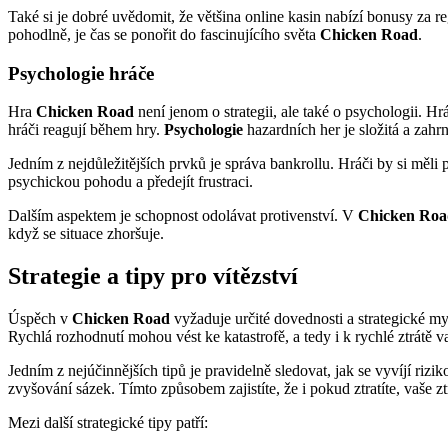
Také si je dobré uvědomit, že většina online kasin nabízí bonusy za re
pohodlně, je čas se ponořit do fascinujícího světa
Chicken Road
.
Psychologie hráče
Hra
Chicken Road
není jenom o strategii, ale také o psychologii. Hr
hráči reagují během hry.
Psychologie
hazardních her je složitá a zahr
Jedním z nejdůležitějších prvků je správa bankrollu. Hráči by si měli 
psychickou pohodu a předejít frustraci.
Dalším aspektem je schopnost odolávat protivenství. V
Chicken Roa
když se situace zhoršuje.
Strategie a tipy pro vítězství
Úspěch v
Chicken Road
vyžaduje určité dovednosti a strategické myš
Rychlá rozhodnutí mohou vést ke katastrofě, a tedy i k rychlé ztrátě v
Jedním z nejúčinnějších tipů je pravidelně sledovat, jak se vyvíjí ri
zvyšování sázek. Tímto způsobem zajistíte, že i pokud ztratíte, vaše z
Mezi další strategické tipy patří: