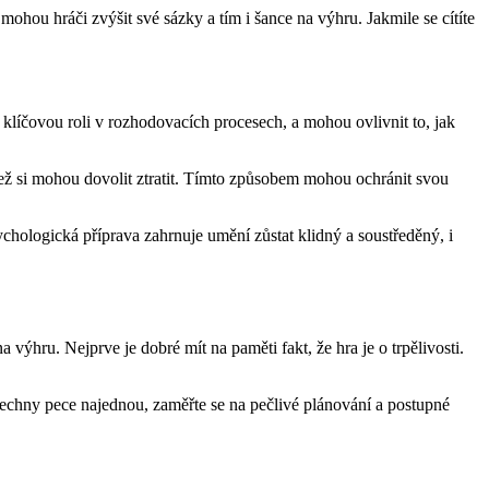
mohou hráči zvýšit své sázky a tím i šance na výhru. Jakmile se cítíte
jí klíčovou roli v rozhodovacích procesech, a mohou ovlivnit to, jak
, než si mohou dovolit ztratit. Tímto způsobem mohou ochránit svou
ychologická příprava zahrnuje umění zůstat klidný a soustředěný, i
výhru. Nejprve je dobré mít na paměti fakt, že hra je o trpělivosti.
všechny pece najednou, zaměřte se na pečlivé plánování a postupné