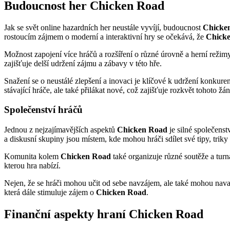
Budoucnost her Chicken Road
Jak se svět online hazardních her neustále vyvíjí, budoucnost
Chicke
rostoucím zájmem o moderní a interaktivní hry se očekává, že
Chick
Možnost zapojení více hráčů a rozšíření o různé úrovně a herní režimy
zajišťuje delší udržení zájmu a zábavy v této hře.
Snažení se o neustálé zlepšení a inovaci je klíčové k udržení konkur
stávající hráče, ale také přilákat nové, což zajišťuje rozkvět tohoto žán
Společenství hráčů
Jednou z nejzajímavějších aspektů
Chicken Road
je silné společenst
a diskusní skupiny jsou místem, kde mohou hráči sdílet své tipy, triky a
Komunita kolem
Chicken Road
také organizuje různé soutěže a turn
kterou hra nabízí.
Nejen, že se hráči mohou učit od sebe navzájem, ale také mohou navazo
která dále stimuluje zájem o
Chicken Road
.
Finanční aspekty hraní Chicken Road