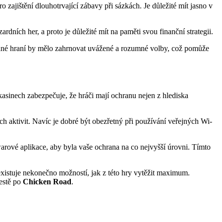
o zajištění dlouhotrvající zábavy při sázkách. Je důležité mít jasno v
rdních her, a proto je důležité mít na paměti svou finanční strategii.
ědné hraní by mělo zahrnovat uvážené a rozumné volby, což pomůže
asinech zabezpečuje, že hráči mají ochranu nejen z hlediska
ch aktivit. Navíc je dobré být obezřetný při používání veřejných Wi-
twarové aplikace, aby byla vaše ochrana na co nejvyšší úrovni. Tímto
 existuje nekonečno možností, jak z této hry vytěžit maximum.
cestě po
Chicken Road
.