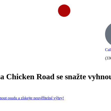
Cal
(33
a Chicken Road se snažte vyhnout
out osudu a získejte neuvěřitelné výhry!