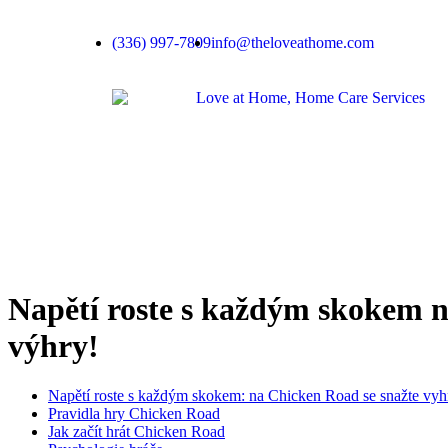
(336) 997-7809
info@theloveathome.com
Napětí roste s každým skokem n
výhry!
Napětí roste s každým skokem: na Chicken Road se snažte vyhn
Pravidla hry Chicken Road
Jak začít hrát Chicken Road