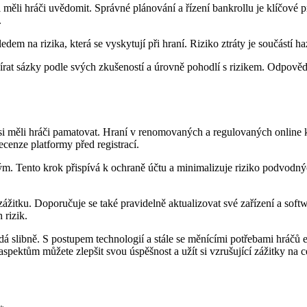
i měli hráči uvědomit. Správné plánování a řízení bankrollu je klíčové pr
.
m na rizika, která se vyskytují při hraní. Riziko ztráty je součástí haza
bírat sázky podle svých zkušeností a úrovně pohodlí s rizikem. Odpov
si měli hráči pamatovat. Hraní v renomovaných a regulovaných online k
recenze platformy před registrací.
iným. Tento krok přispívá k ochraně účtu a minimalizuje riziko podvodný
 zážitku. Doporučuje se také pravidelně aktualizovat své zařízení a sof
 rizik.
adá slibně. S postupem technologií a stále se měnícími potřebami hráčů
pektům můžete zlepšit svou úspěšnost a užít si vzrušující zážitky na 