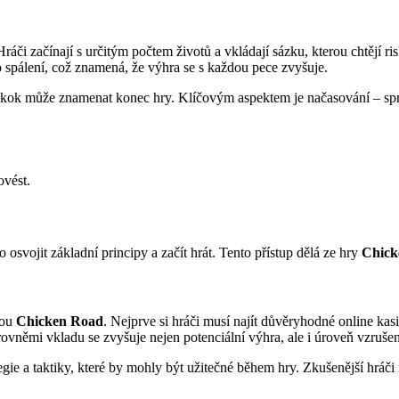
áči začínají s určitým počtem životů a vkládají sázku, kterou chtějí ri
o spálení, což znamená, že výhra se s každou pece zvyšuje.
ý skok může znamenat konec hry. Klíčovým aspektem je načasování – sprá
ovést.
o osvojit základní principy a začít hrát. Tento přístup dělá ze hry
Chick
rou
Chicken Road
. Nejprve si hráči musí najít důvěryhodné online kasi
úrovněmi vkladu se zvyšuje nejen potenciální výhra, ale i úroveň vzrušen
egie a taktiky, které by mohly být užitečné během hry. Zkušenější hráč