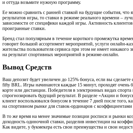
и оттуда возьмите нужную программу.
Ее можно сравнить с ранней ставкой на будущие события, что 
результатов игры, то ставки в режиме реального времени – лу
зависимости от специфики каждой игры. Активность клиентов
проигранные ставки.
Бренд стал популярным в течение короткого промежутка време
говорит большой ассортимент мероприятий, услуги онлайн-кази
жительства пользователя сервиса при этом не имеет никакого з
на результат спортивных мероприятий в режиме-онлайн.
Вывод Средств
Ваш депозит будет увеличен до 125% бонуса, если вы сделаете 
fifty BRL. Игры начинаются каждые 15 минут, проходят очень 
корте или дистанции. Победителя в электронных видах спорта
спрогнозировать будущий результат. В разделе «Акции и бонус
клиент воспользовался бонусом в течение 7 дней после того, к
на спортивном рынке для ставок-ординаров с коэффициентами от
В то же время на менее значимые позиции росписи и рынки к
доходность одиночной ставки, разделив инвестиции на коэффи
Как видите, у букмекера есть свои преимущества и свои недост