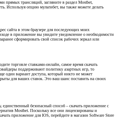
и прямых трансляций, загляните в раздел Mostbet,
ть. Используя опцию мультибет, вы также можете делать
адрес сайта в этом браузере для последующих моих
 входе в приложение вы увидите уведомление о необходимости
заранее сформировать свой список рабочих зеркал или
дите торговле ставками-онлайн, самое время скачать
ровайдеры поддерживают политику азартных игр, то
еще один вариант доступа, который никто не может
ыты для ваших ставок. Это ваш шанс поставить на своих
у, единственный безопасный способ – скачать приложение с
ернатив Mostbet. Поскольку все они лицензированы и
ать приложение для IOS, перейдите в магазин Software Store