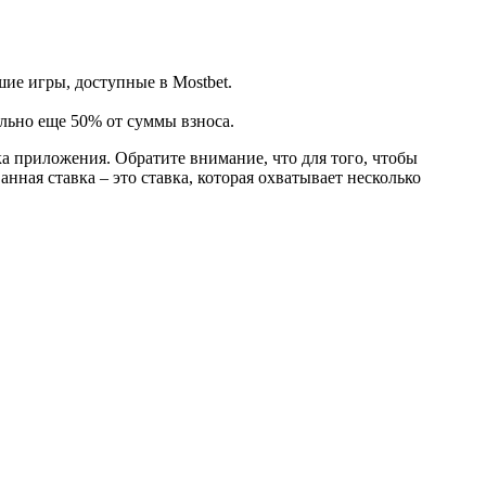
шие игры, доступные в Mostbet.
ельно еще 50% от суммы взноса.
ка приложения. Обратите внимание, что для того, чтобы
ая ставка – это ставка, которая охватывает несколько