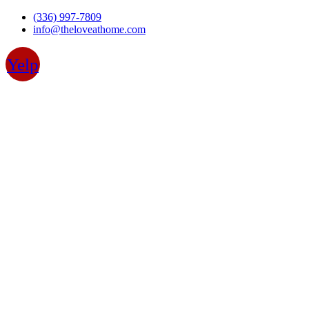
Skip
(336) 997-7809
to
info@theloveathome.com
content
Yelp