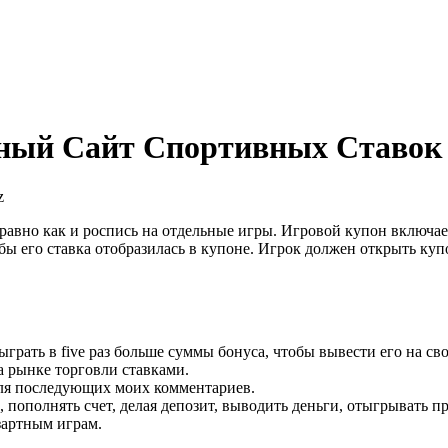
ьный Сайт Спортивных Ставок 
равно как и роспись на отдельные игры. Игровой купон включае
бы его ставка отобразилась в купоне. Игрок должен открыть куп
грать в five раз больше суммы бонуса, чтобы вывести его на св
а рынке торговли ставками.
е для последующих моих комментариев.
пополнять счет, делая депозит, выводить деньги, отыгрывать пр
зартным играм.