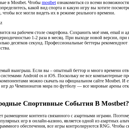
ные в Mostbet. Чтобы
mostbet
ознакомиться со всеми возможностям
еделитесь, какой вид спорта и какую игру вы хотите посмотре
, чтобы все могли видеть их в режиме реального времени.
явится на рабочем столе смартфона. Сохранить моё имя, email и 
ериодичностью 1-2 раза в месяц. При выходе новой версии, при
олько десятков секунд. Профессиональные беттеры рекомендуют 
ства.
аемый выигрыш. Если вы – опытный беттор и много времени отво
системами Android os и iOS. Поскольку не все компьютерные п
 компонентами можно скачать на официальном сайте Mostbet. И 
 игр до Чемпионатов мира по футболу — все мировые арены откр
родные Спортивные События В Mostbet?
ет размещение контента связанного с азартными играми. Поэтом
пулярных игр в онлайн-казино, является одной из азартных альт
ммного обеспечения, все игры контролируются RNG. Чтобы скач