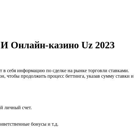
И Онлайн-казино Uz 2023
т в себя информацию по сделке на рынке торговли ставками.
он, чтобы продолжить процесс беттинга, указав сумму ставки и
ой личный счет.
иветственные бонусы и т.д.