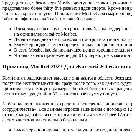
Традиционно, у букмекера Mostbet доступны ставки в режиме «
представлено более thirty-five разных видов спорта. Кроме по
спорта, лакросс и другое. Приложение Mostbet для смартфонов д
зайти на официальный сайт по нашей ссылке.
Поскольку не все компьютерные провайдеры поддерживаю
на официальном сайте Mostbet.
Делайте ежедневные прогнозы и смотрите за своим росто
Букмекер подвергается определенному контролю, что при
В сети Mostbet haqida преимущественно хорошие отзывы 
Чтобы скачать приложение для IOS, перейдите в магазин 
Промокод Mostbet 2023 Для Жителей Узбекистана
Компания поддерживает высокие стандарты в области безопасн
получите бесплатные спины сразу после того, как деньги будут
криптовалютах. Бонус в размере a hundred бесплатных вращен
бесплатных вращений в 30 раз превышает сумму бонуса.
За безопасность вложенных средств, проведение финансовых т
сотрудничества». Все данные игроков защищены с помощью 128
странах мира, работая со многими клиентами уже более 12-ти л
своих клиентов максимально безопасным.
Букмекер анонсировал виртуальную игру под названием «