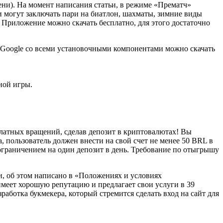
ени). На момент написания статьи, в режиме «Прематч»
ели могут заключать пари на биатлон, шахматы, зимние виды
S. Приложение можно скачать бесплатно, для этого достаточно
т Google со всеми установочными компонентами можно скачать
ной игры.
латных вращений, сделав депозит в криптовалютах! Вы
а, пользователь должен внести на свой счет не менее 50 BRL в
ограничением на один депозит в день. Требование по отыгрышу
и, об этом написано в «Положениях и условиях
меет хорошую репутацию и предлагает свои услуги в 39
работка букмекера, который стремится сделать вход на сайт для