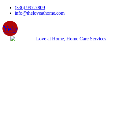
Skip
(336) 997-7809
to
info@theloveathome.com
content
Yelp