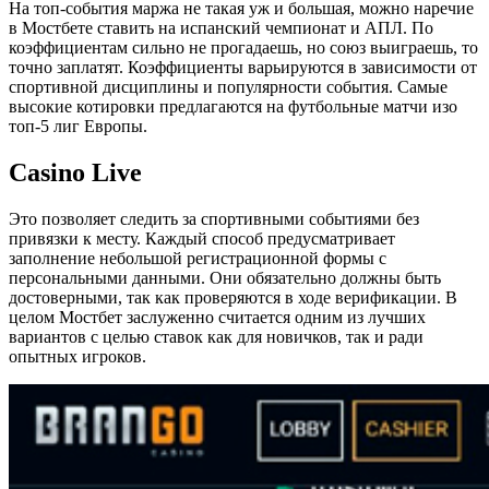
На топ-события маржа не такая уж и большая, можно наречие
в Мостбете ставить на испанский чемпионат и АПЛ. По
коэффициентам сильно не прогадаешь, но союз выиграешь, то
точно заплатят. Коэффициенты варьируются в зависимости от
спортивной дисциплины и популярности события. Самые
высокие котировки предлагаются на футбольные матчи изо
топ-5 лиг Европы.
Casino Live
Это позволяет следить за спортивными событиями без
привязки к месту. Каждый способ предусматривает
заполнение небольшой регистрационной формы с
персональными данными. Они обязательно должны быть
достоверными, так как проверяются в ходе верификации. В
целом Мостбет заслуженно считается одним из лучших
вариантов с целью ставок как для новичков, так и ради
опытных игроков.