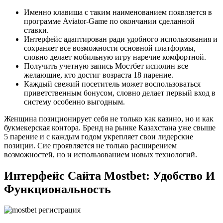
Именно клавиша с таким наименованием появляется в
программе Aviator-Game по окончании сделанной
ставки.
Интерфейс адаптирован ради удобного использования и
сохраняет все возможности основной платформы,
словно делает мобильную игру наречие комфортной.
Получить учетную запись Мостбет исполин все
желающие, кто достиг возраста 18 парение.
Каждый свежий посетитель может воспользоваться
приветственным бонусом, словно делает первый вход в
систему особенно выгодным.
Женщина позиционирует себя не только как казино, но и как
букмекерская контора. Бренд на рынке Казахстана уже свыше
5 парение и с каждым годом укрепляет свои лидерские
позиции. Сие проявляется не только расширением
возможностей, но и использованием новых технологий.
Интерфейс Сайта Mostbet: Удобство И
Функциональность