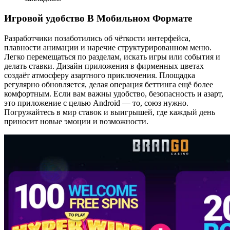
Игровой удобство В Мобильном Формате
Разработчики позаботились об чёткости интерфейса,
плавности анимации и наречие структурированном меню.
Легко перемещаться по разделам, искать игры или события и
делать ставки. Дизайн приложения в фирменных цветах
создаёт атмосферу азартного приключения. Площадка
регулярно обновляется, делая операция беттинга ещё более
комфортным. Если вам важны удобство, безопасность и азарт,
это приложение с целью Android — то, союз нужно.
Погружайтесь в мир ставок и выигрышей, где каждый день
приносит новые эмоции и возможности.