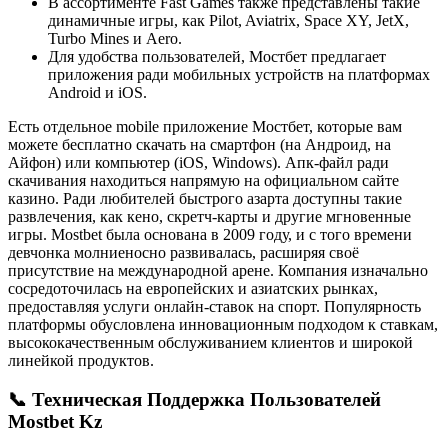
В ассортименте Fast Games также представлены такие
динамичные игры, как Pilot, Aviatrix, Space XY, JetX,
Turbo Mines и Aero.
Для удобства пользователей, Мостбет предлагает
приложения ради мобильных устройств на платформах
Android и iOS.
Есть отдельное mobile приложение Мостбет, которые вам
можете бесплатно скачать на смартфон (на Андроид, на
Айфон) или компьютер (iOS, Windows). Апк-файл ради
скачивания находиться напрямую на официальном сайте
казино. Ради любителей быстрого азарта доступны такие
развлечения, как кено, скретч-карты и другие мгновенные
игры. Mostbet была основана в 2009 году, и с того времени
девчонка молниеносно развивалась, расширяя своё
присутствие на международной арене. Компания изначально
сосредоточилась на европейских и азиатских рынках,
предоставляя услуги онлайн-ставок на спорт. Популярность
платформы обусловлена инновационным подходом к ставкам,
высококачественным обслуживанием клиентов и широкой
линейкой продуктов.
📞 Техническая Поддержка Пользователей
Mostbet Kz