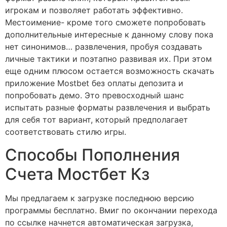
игрокам и позволяет работать эффективно.
Местоимение- кроме того сможете попробовать
дополнительные интересные к данному слову пока
нет синонимов… развлечения, пробуя создавать
личные тактики и поэтапно развивая их. При этом
еще одним плюсом остается возможность скачать
приложение Mostbet без оплаты депозита и
попробовать демо. Это превосходный шанс
испытать разные форматы развлечения и выбрать
для себя тот вариант, который предполагает
соответствовать стилю игры.
Способы Пополнения
Счета Мостбет Кз
Мы предлагаем к загрузке последнюю версию
программы бесплатно. Вмиг по окончании перехода
по ссылке начнется автоматическая загрузка,