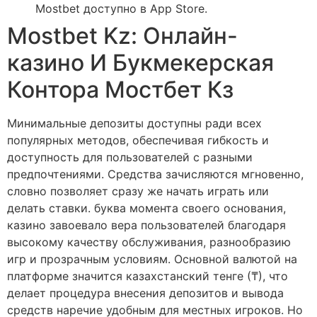
Mostbet доступно в App Store.
Mostbet Kz: Онлайн-
казино И Букмекерская
Контора Мостбет Кз
Минимальные депозиты доступны ради всех
популярных методов, обеспечивая гибкость и
доступность для пользователей с разными
предпочтениями. Средства зачисляются мгновенно,
словно позволяет сразу же начать играть или
делать ставки. буква момента своего основания,
казино завоевало вера пользователей благодаря
высокому качеству обслуживания, разнообразию
игр и прозрачным условиям. Основной валютой на
платформе значится казахстанский тенге (₸), что
делает процедура внесения депозитов и вывода
средств наречие удобным для местных игроков. Но