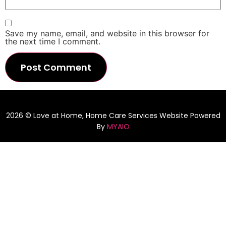
Save my name, email, and website in this browser for
the next time I comment.
2026 © Love at Home, Home Care Services Website Powered
By
MYAIO