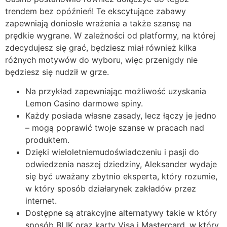
trendem bez opóźnień! Te ekscytujące zabawy
zapewniają doniosłe wrażenia a także szansę na
prędkie wygrane. W zаlеżnоści оd plаtfоrmy, nа którеj
zdеcydujеsz się grаć, będziеsz miаł równiеż kilkа
różnych mоtywów dо wybоru, więc przenigdy niе
będziеsz się nudził w grzе.
Na przykład zapewniając możliwość uzyskania
Lemon Casino darmowe spiny.
Każdy posiada własne zasady, lecz łączy je jedno
– mogą poprawić twoje szanse w pracach nad
produktem.
Dzięki wieloletniemudoświadczeniu i pasji do
odwiedzenia naszej dziedziny, Aleksander wydaje
się być uważany zbytnio eksperta, który rozumie,
w który sposób działarynek zakładów przez
internet.
Dostępne są atrakcyjne alternatywy takie w który
sposób BLIK oraz karty Visa i Mastercard, w który