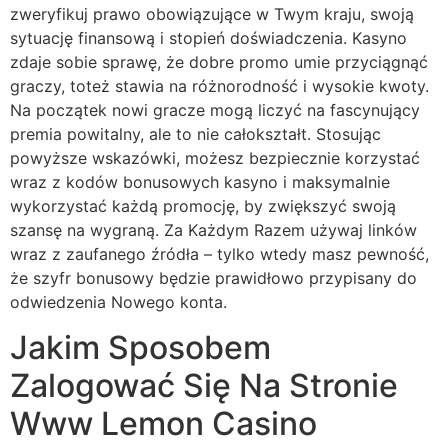
zweryfikuj prawo obowiązujące w Twym kraju, swoją
sytuację finansową i stopień doświadczenia. Kasyno
zdaje sobie sprawę, że dobre promo umie przyciągnąć
graczy, toteż stawia na różnorodność i wysokie kwoty.
Na początek nowi gracze mogą liczyć na fascynujący
premia powitalny, ale to nie całokształt. Stosując
powyższe wskazówki, możesz bezpiecznie korzystać
wraz z kodów bonusowych kasyno i maksymalnie
wykorzystać każdą promocję, by zwiększyć swoją
szansę na wygraną. Za Każdym Razem używaj linków
wraz z zaufanego źródła – tylko wtedy masz pewność,
że szyfr bonusowy będzie prawidłowo przypisany do
odwiedzenia Nowego konta.
Jakim Sposobem
Zalogować Się Na Stronie
Www Lemon Casino