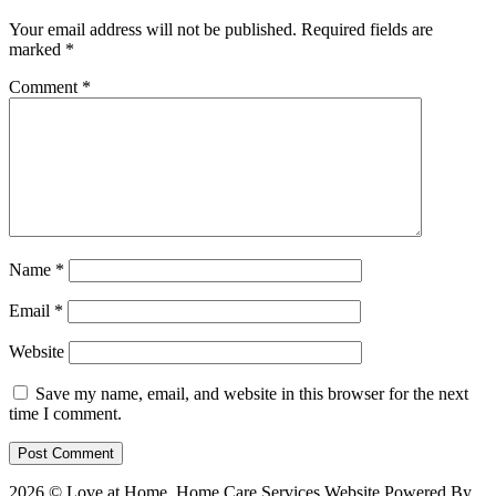
Your email address will not be published.
Required fields are
marked
*
Comment
*
Name
*
Email
*
Website
Save my name, email, and website in this browser for the next
time I comment.
2026 © Love at Home, Home Care Services Website Powered By