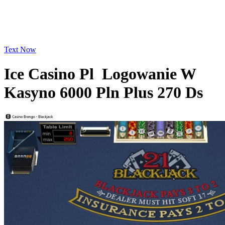
Text Now
Ice Casino Pl ️ Logowanie W
Kasyno 6000 Pln Plus 270 Ds