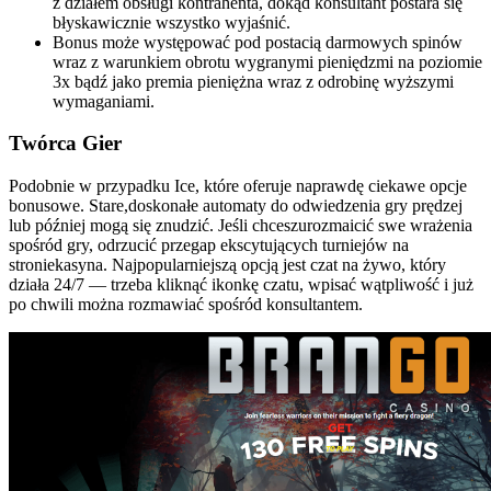
z działem obsługi kontrahenta, dokąd konsultant postara się
błyskawicznie wszystko wyjaśnić.
Bonus może występować pod postacią darmowych spinów
wraz z warunkiem obrotu wygranymi pieniędzmi na poziomie
3x bądź jako premia pieniężna wraz z odrobinę wyższymi
wymaganiami.
Twórca Gier
Podobnie w przypadku Ice, które oferuje naprawdę ciekawe opcje
bonusowe. Stare,doskonałe automaty do odwiedzenia gry prędzej
lub później mogą się znudzić. Jeśli chceszurozmaicić swe wrażenia
spośród gry, odrzucić przegap ekscytujących turniejów na
stroniekasyna. Najpopularniejszą opcją jest czat na żywo, który
działa 24/7 — trzeba kliknąć ikonkę czatu, wpisać wątpliwość i już
po chwili można rozmawiać spośród konsultantem.