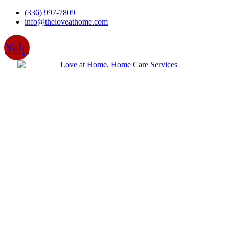
Skip
(336) 997-7809
to
info@theloveathome.com
content
Yelp