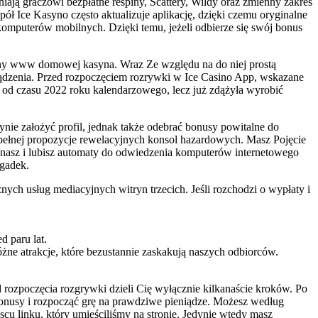
ają graczowi bezpłatne respiny, Scattery, Wildy oraz zmienny zakres
ł Ice Kasyno często aktualizuje aplikację, dzięki czemu oryginalne
o komputerów mobilnych. Dzięki temu, jeżeli odbierze się swój bonus
ony www domowej kasyna. Wraz Ze względu na do niej prostą
ądzenia. Przed rozpoczęciem rozrywki w Ice Casino App, wskazane
 od czasu 2022 roku kalendarzowego, lecz już zdążyła wyrobić
nie założyć profil, jednak także odebrać bonusy powitalne do
pełnej propozycje rewelacyjnych konsol hazardowych. Masz Pojęcie
 znasz i lubisz automaty do odwiedzenia komputerów internetowego
agadek.
h usług mediacyjnych witryn trzecich. Jeśli rozchodzi o wypłaty i
 paru lat.
e atrakcje, które bezustannie zaskakują naszych odbiorców.
od rozpoczęcia rozgrywki dzieli Cię wyłącznie kilkanaście kroków. Po
bonusy i rozpocząć grę na prawdziwe pieniądze. Możesz według
u linku, który umieściliśmy na stronie. Jedynie wtedy masz