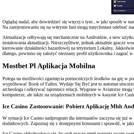
Oglądaj nadal, aby dowiedzieć się więcej o tym , w jaki sposób w 
Na zarejestrowaniu się na witrynie fani mogą natychmiast odebrać 
Aktualizacje odbywają się mechanicznie na Androidzie, a new użyt
instalowania aktualizacji. Nieszczęśliwie, jednak aktualnie gracze w
kierowanie działalności hazardowej na terytorium Lokalny. Jakkolw
dlatego, powinno się założyć nieznany profil użytkownika i zagrać 
Mostbet Pl Aplikacja Mobilna
Polega na możliwości zgarnięcia pomocniczych środków na grę w p
wypróbować Book of Fallen. Wydaje Się Być jest to automat utworzon
archeologa i odkrywać tajemnice relacji. Wygrane w Aviatorze mogą
komputerze, ale także na urządzeniach mobilnych w kasynie Ice Cas
Ice Casino Zastosowanie: Pobierz Aplikację Mhh Andr
W sytuacji Ice Casino nadprogram dla internautów zaczyna się już w c
dodatkowych. Zapoznaj się z dostępnymi bonusami i sprawdź, w jak
Ice Casino oldschoolowa się, by stali gracze mieli poprzez swoje za