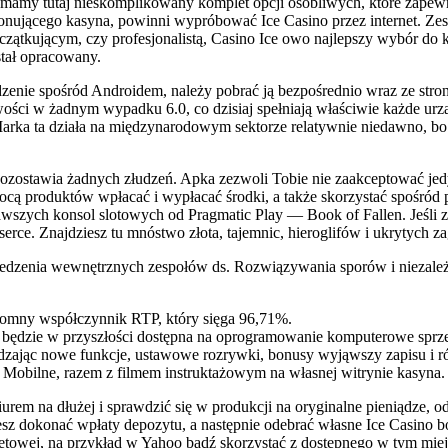
mamy tutaj nieskomplikowany komplet opcji osobliwych, które zapewni
ującego kasyna, powinni wypróbować Ice Casino przez internet. Zespó
 początkującym, czy profesjonalistą, Casino Ice owo najlepszy wybór d
stał opracowany.
zenie spośród Androidem, należy pobrać ją bezpośrednio wraz ze str
ci w żadnym wypadku 6.0, co dzisiaj spełniają właściwie każde urz
Marka ta działa na międzynarodowym sektorze relatywnie niedawno, bo
ozostawia żadnych złudzeń. Apka zezwoli Tobie nie zaakceptować jedy
ą produktów wpłacać i wypłacać środki, a także skorzystać spośród 
kawszych konsol slotowych od Pragmatic Play — Book of Fallen. Jeśli
rce. Znajdziesz tu mnóstwo złota, tajemnic, hieroglifów i ukrytych z
dzenia wewnętrznych zespołów ds. Rozwiązywania sporów i niezależnyc
omny współczynnik RTP, który sięga 96,71%.
będzie w przyszłości dostępna na oprogramowanie komputerowe sprzed
jąc nowe funkcje, ustawowe rozrywki, bonusy wyjąwszy zapisu i różn
i Mobilne, razem z filmem instruktażowym na własnej witrynie kasyna.
iurem na dłużej i sprawdzić się w produkcji na oryginalne pieniądze, 
sz dokonać wpłaty depozytu, a następnie odebrać własne Ice Casino 
owej, na przykład w Yahoo bądź skorzystać z dostępnego w tym miejsc