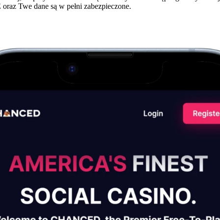
 oraz Twe dane są w pełni zabezpieczone.