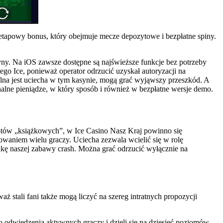
etapowy bonus, który obejmuje mecze depozytowe i bezpłatne spiny.
ny. Na iOS zawsze dostępne są najświeższe funkcje bez potrzeby
ego Ice, ponieważ operator odrzucić uzyskał autoryzacji na
lna jest uciecha w tym kasynie, mogą grać wyjąwszy przeszkód. A
alne pieniądze, w który sposób i również w bezpłatne wersje demo.
tów „książkowych”, w Ice Casino Nasz Kraj powinno się
owaniem wielu graczy. Uciecha zezwala wcielić się w rolę
kę naszej zabawy crash. Można grać odrzucić wyłącznie na
ż stali fani także mogą liczyć na szereg intratnych propozycji
o odwiedzenia aktywnych graczy i dzieli się na dziesięć poziomów.