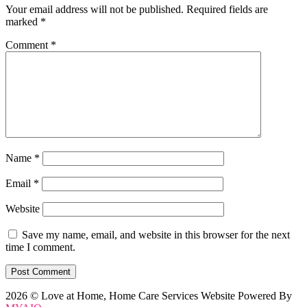
Your email address will not be published.
Required fields are
marked
*
Comment
*
Name
*
Email
*
Website
Save my name, email, and website in this browser for the next
time I comment.
2026 © Love at Home, Home Care Services Website Powered By