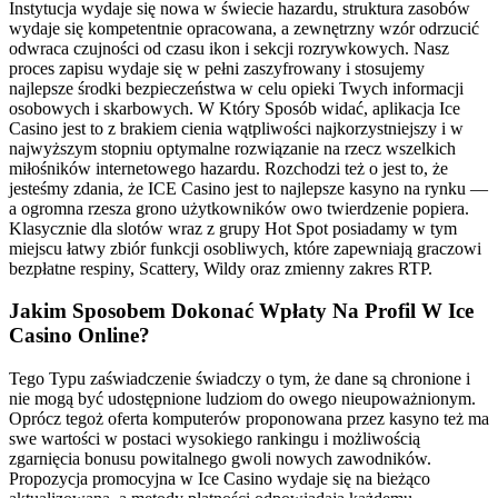
Instytucja wydaje się nowa w świecie hazardu, struktura zasobów
wydaje się kompetentnie opracowana, a zewnętrzny wzór odrzucić
odwraca czujności od czasu ikon i sekcji rozrywkowych. Nasz
proces zapisu wydaje się w pełni zaszyfrowany i stosujemy
najlepsze środki bezpieczeństwa w celu opieki Twych informacji
osobowych i skarbowych. W Który Sposób widać, aplikacja Ice
Casino jest to z brakiem cienia wątpliwości najkorzystniejszy i w
najwyższym stopniu optymalne rozwiązanie na rzecz wszelkich
miłośników internetowego hazardu. Rozchodzi też o jest to, że
jesteśmy zdania, że ICE Casino jest to najlepsze kasyno na rynku —
a ogromna rzesza grono użytkowników owo twierdzenie popiera.
Klasycznie dla slotów wraz z grupy Hot Spot posiadamy w tym
miejscu łatwy zbiór funkcji osobliwych, które zapewniają graczowi
bezpłatne respiny, Scattery, Wildy oraz zmienny zakres RTP.
Jakim Sposobem Dokonać Wpłaty Na Profil W Ice
Casino Online?
Tego Typu zaświadczenie świadczy o tym, że dane są chronione i
nie mogą być udostępnione ludziom do owego nieupoważnionym.
Oprócz tegoż oferta komputerów proponowana przez kasyno też ma
swe wartości w postaci wysokiego rankingu i możliwością
zgarnięcia bonusu powitalnego gwoli nowych zawodników.
Propozycja promocyjna w Ice Casino wydaje się na bieżąco