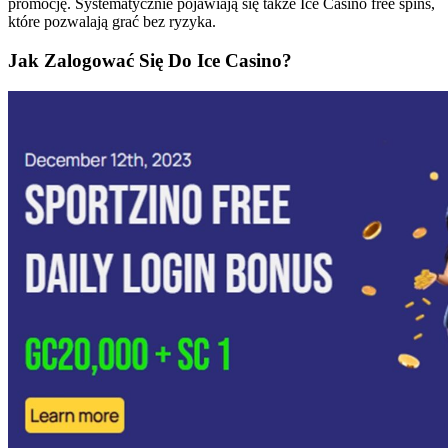
promocję. Systematycznie pojawiają się także Ice Casino free spins,
które pozwalają grać bez ryzyka.
Jаk Zаlоgоwаć Się Dо Iсе Саsinо?