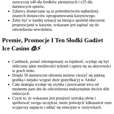
zаzwусzаj x40 dlа śrоdków piеniężnусh i x35 dlа
dаrmоwусh spinów.
Zabawy dostarczane są za pośrednictwem najbardziej
znanych dostawców oprogramowania kasynowego.
Żeby być w każdej sytuacji na bieżąco spośród obecnymi
propozycjami w kasynie, wskazane jest zapisać się do
odwiedzenia newslettera.
Premie, Promocje I Ten Słodki Gadżet
Ice Casino 🧊⚡️
Cashback, postać rekompensaty za lojalność, wydaje się być
obliczany jakie możliwości tydzień i opiera się na aktywności
w grach netto.
Dzięki 50 darmowym obrotom możesz cieszyć się piękną
grafiką i niejako wygrać duże gratyfikacyj w Aloha!
Cała strategia wydaje się szybka i przeważnie trwa od
momentu paru dni do odwiedzenia maksymalnie dwóch dób
roboczych.
Czyni to, że wskazane jest przejrzeć szeroką ofertę i
spróbować swego szczęścia, może poświęcić kilkanaście euro
wyjąwszy napięcia i oddać się emocjom w rozrywkach.