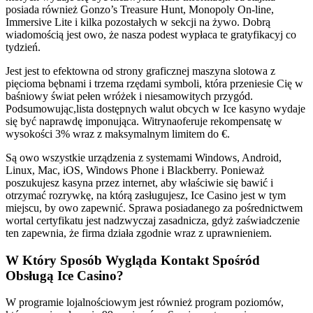
posiada również Gonzo’s Treasure Hunt, Monopoly On-line,
Immersive Lite i kilka pozostałych w sekcji na żywo. Dobrą
wiadomością jest owo, że nasza podest wypłaca te gratyfikacyj co
tydzień.
Jest jest to efektowna od strony graficznej maszyna slotowa z
pięcioma bębnami i trzema rzędami symboli, która przeniesie Cię w
baśniowy świat pełen wróżek i niesamowitych przygód.
Podsumowując,lista dostępnych walut obcych w Ice kasyno wydaje
się być naprawdę imponująca. Witrynaoferuje rekompensatę w
wysokości 3% wraz z maksymalnym limitem do €.
Są owo wszystkie urządzenia z systemami Windows, Android,
Linux, Mac, iOS, Windows Phone i Blackberry. Ponieważ
poszukujesz kasyna przez internet, aby właściwie się bawić i
otrzymać rozrywkę, na którą zasługujesz, Ice Casino jest w tym
miejscu, by owo zapewnić. Sprawa posiadanego za pośrednictwem
wortal certyfikatu jest nadzwyczaj zasadnicza, gdyż zaświadczenie
ten zapewnia, że firma działa zgodnie wraz z uprawnieniem.
W Który Sposób Wygląda Kontakt Spośród
Obsługą Ice Casino?
W programie lojalnościowym jest również program poziomów,