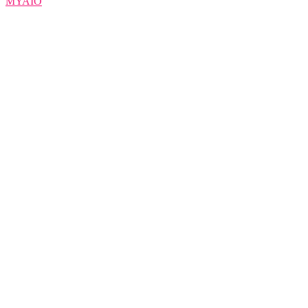
MYAIO