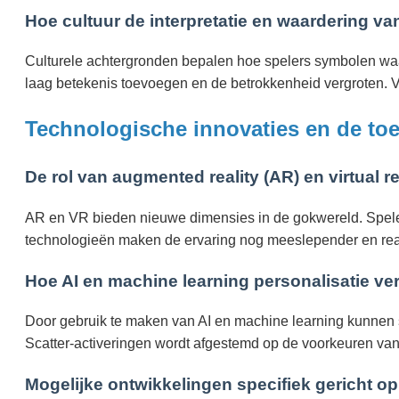
Hoe cultuur de interpretatie en waardering v
Culturele achtergronden bepalen hoe spelers symbolen wa
laag betekenis toevoegen en de betrokkenheid vergroten. Voo
Technologische innovaties en de to
De rol van augmented reality (AR) en virtual rea
AR en VR bieden nieuwe dimensies in de gokwereld. Speler
technologieën maken de ervaring nog meeslepender en realis
Hoe AI en machine learning personalisatie ve
Door gebruik te maken van AI en machine learning kunnen s
Scatter-activeringen wordt afgestemd op de voorkeuren van 
Mogelijke ontwikkelingen specifiek gericht o