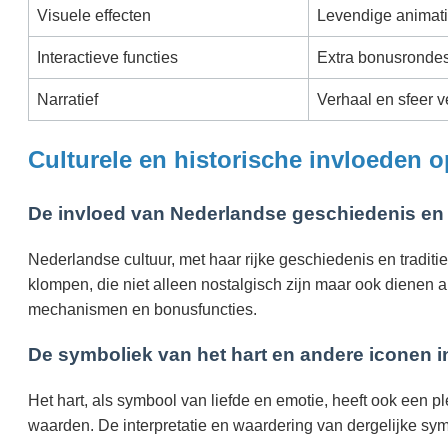
Visuele effecten
Levendige animati
Interactieve functies
Extra bonusrondes
Narratief
Verhaal en sfeer ve
Culturele en historische invloeden
De invloed van Nederlandse geschiedenis en 
Nederlandse cultuur, met haar rijke geschiedenis en tradit
klompen, die niet alleen nostalgisch zijn maar ook dienen
mechanismen en bonusfuncties.
De symboliek van het hart en andere iconen 
Het hart, als symbool van liefde en emotie, heeft ook een p
waarden. De interpretatie en waardering van dergelijke symb