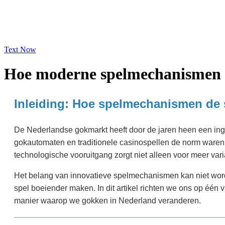
Text Now
Hoe moderne spelmechanismen de
Inleiding: Hoe spelmechanismen de 
De Nederlandse gokmarkt heeft door de jaren heen een ingr
gokautomaten en traditionele casinospellen de norm waren
technologische vooruitgang zorgt niet alleen voor meer var
Het belang van innovatieve spelmechanismen kan niet word
spel boeiender maken. In dit artikel richten we ons op éé
manier waarop we gokken in Nederland veranderen.