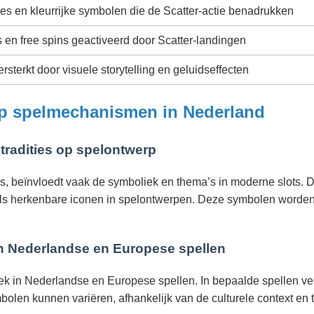
es en kleurrijke symbolen die de Scatter-actie benadrukken
 en free spins geactiveerd door Scatter-landingen
rsterkt door visuele storytelling en geluidseffecten
 op spelmechanismen in Nederland
tradities op spelontwerp
ies, beïnvloedt vaak de symboliek en thema’s in moderne slots.
 als herkenbare iconen in spelontwerpen. Deze symbolen worden 
in Nederlandse en Europese spellen
lek in Nederlandse en Europese spellen. In bepaalde spellen ver
olen kunnen variëren, afhankelijk van de culturele context en tr