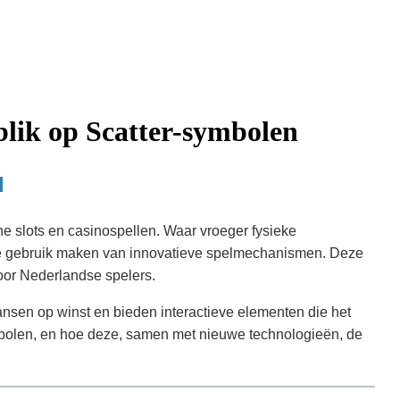
lik op Scatter-symbolen
d
e slots en casinospellen. Waar vroeger fysieke
 die gebruik maken van innovatieve spelmechanismen. Deze
voor Nederlandse spelers.
sen op winst en bieden interactieve elementen die het
ymbolen, en hoe deze, samen met nieuwe technologieën, de