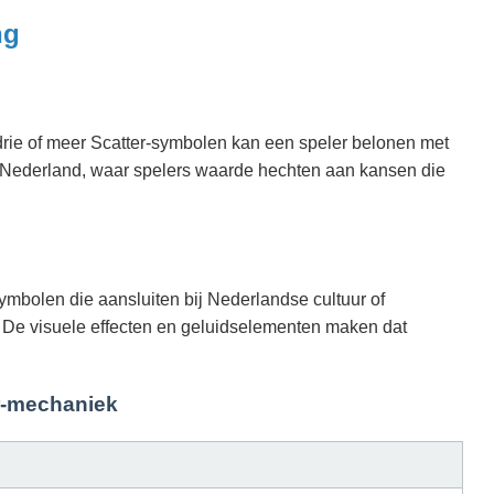
ng
 drie of meer Scatter-symbolen kan een speler belonen met
in Nederland, waar spelers waarde hechten aan kansen die
symbolen die aansluiten bij Nederlandse cultuur of
l. De visuele effecten en geluidselementen maken dat
r-mechaniek