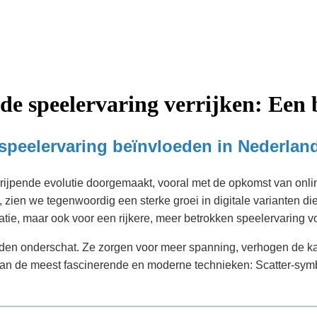
 speelervaring verrijken: Een b
speelervaring beïnvloeden in Nederlan
ijpende evolutie doorgemaakt, vooral met de opkomst van onlin
, zien we tegenwoordig een sterke groei in digitale varianten
iatie, maar ook voor een rijkere, meer betrokken speelervaring 
en onderschat. Ze zorgen voor meer spanning, verhogen de kan
n van de meest fascinerende en moderne technieken: Scatter-s