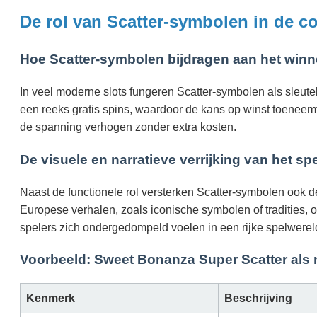
De rol van Scatter-symbolen in de c
Hoe Scatter-symbolen bijdragen aan het win
In veel moderne slots fungeren Scatter-symbolen als sleute
een reeks gratis spins, waardoor de kans op winst toeneem
de spanning verhogen zonder extra kosten.
De visuele en narratieve verrijking van het s
Naast de functionele rol versterken Scatter-symbolen ook de
Europese verhalen, zoals iconische symbolen of tradities, 
spelers zich ondergedompeld voelen in een rijke spelwerel
Voorbeeld: Sweet Bonanza Super Scatter als
Kenmerk
Beschrijving