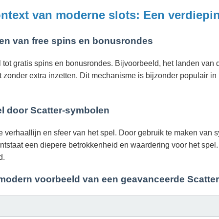
ontext van moderne slots: Een verdiepi
nen van free spins en bonusrondes
l tot gratis spins en bonusrondes. Bijvoorbeeld, het landen van
t zonder extra inzetten. Dit mechanisme is bijzonder populair 
pel door Scatter-symbolen
 verhaallijn en sfeer van het spel. Door gebruik te maken van 
ontstaat een diepere betrokkenheid en waardering voor het spe
d.
 modern voorbeeld van een geavanceerde Scatte