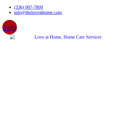
Skip
(336) 997-7809
to
info@theloveathome.com
content
Yelp