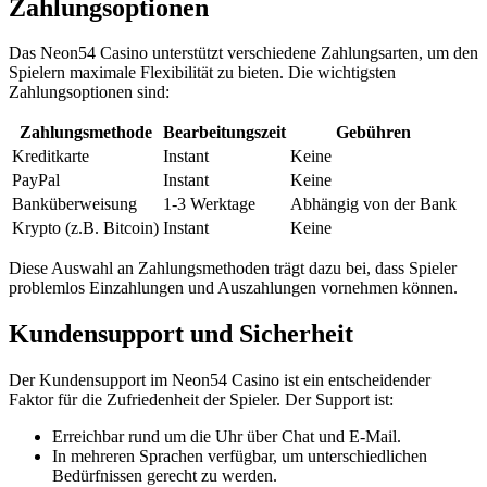
Zahlungsoptionen
Das Neon54 Casino unterstützt verschiedene Zahlungsarten, um den
Spielern maximale Flexibilität zu bieten. Die wichtigsten
Zahlungsoptionen sind:
Zahlungsmethode
Bearbeitungszeit
Gebühren
Kreditkarte
Instant
Keine
PayPal
Instant
Keine
Banküberweisung
1-3 Werktage
Abhängig von der Bank
Krypto (z.B. Bitcoin)
Instant
Keine
Diese Auswahl an Zahlungsmethoden trägt dazu bei, dass Spieler
problemlos Einzahlungen und Auszahlungen vornehmen können.
Kundensupport und Sicherheit
Der Kundensupport im Neon54 Casino ist ein entscheidender
Faktor für die Zufriedenheit der Spieler. Der Support ist:
Erreichbar rund um die Uhr über Chat und E-Mail.
In mehreren Sprachen verfügbar, um unterschiedlichen
Bedürfnissen gerecht zu werden.