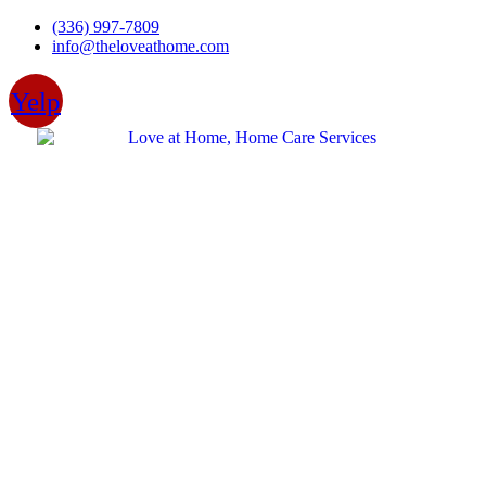
Skip
(336) 997-7809
to
info@theloveathome.com
content
Yelp