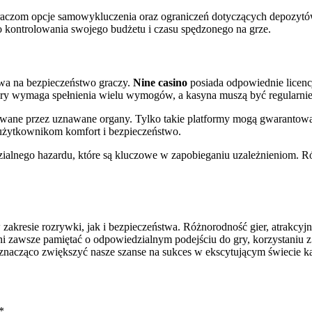
graczom opcje samowykluczenia oraz ograniczeń dotyczących depozytów
o kontrolowania swojego budżetu i czasu spędzonego na grze.
wa na bezpieczeństwo graczy.
Nine casino
posiada odpowiednie licencj
tóry wymaga spełnienia wielu wymogów, a kasyna muszą być regularni
nowane przez uznawane organy. Tylko takie platformy mogą gwarantow
 użytkownikom komfort i bezpieczeństwo.
alnego hazardu, które są kluczowe w zapobieganiu uzależnieniom. Ró
kresie rozrywki, jak i bezpieczeństwa. Różnorodność gier, atrakcyjne
zawsze pamiętać o odpowiedzialnym podejściu do gry, korzystaniu z 
znacząco zwiększyć nasze szanse na sukces w ekscytującym świecie ka
*