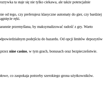
zrywka ta staje się nie tylko ciekawa, ale także potencjalnie
e od tego, czy preferujesz klasyczne automaty do gier, czy bardziej
ągnięcie ręki.
starannie przemyślana, by maksymalizować radość z gry. Warto
odpowiedzialnym podejściu do hazardu. Od opcji limitów depozytów
 przez
nine casino
, w tym grach, bonusach oraz bezpieczeństwie.
stołowe, co zaspokaja potrzeby szerokiego grona użytkowników.