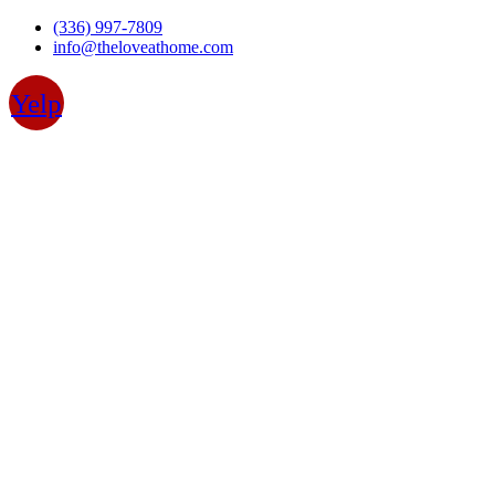
Skip
(336) 997-7809
to
info@theloveathome.com
content
Yelp