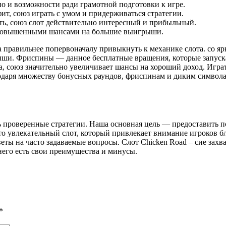
но и возможности ради грамотной подготовки к игре.
фит, союз играть с умом и придерживаться стратегии.
ать, союз слот действительно интересный и прибыльный.
 повышенными шансами на большие выигрыши.
а правильнее попервоначалу привыкнуть к механике слота. со я
рыши. Фриспины — данное бесплатные вращения, которые запуск
а, союз значительно увеличивает шансы на хороший доход. Играт
даря множеству бонусных раундов, фриспинам и диким символам
ать проверенные стратегии. Наша основная цель — предоставит
то увлекательный слот, который привлекает внимание игроков 
веты на часто задаваемые вопросы. Слот Chicken Road – сие за
него есть свои преимущества и минусы.
*