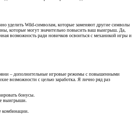
чно уделить Wild-символам, которые заменяют другие символы
ы, которые могут значительно повысить ваш выигрыш. Да,
чная возможность ради новичков освоиться с механикой игры и
уровни – дополнительные игровые режимы с повышенными
охие возможности с целью заработка. Я лично ряд раз
ивировать бонусы.
ые выигрыши.
е комбинации.