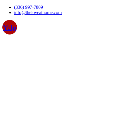
Skip
(336) 997-7809
to
info@theloveathome.com
content
Yelp