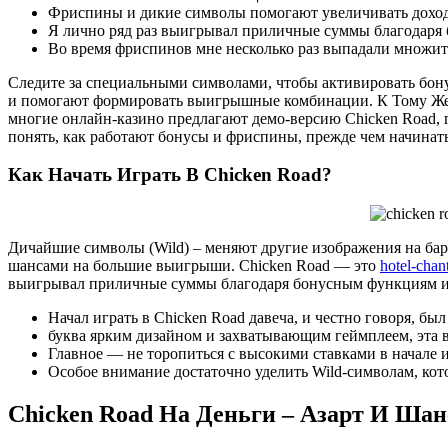
Фриспины и дикие символы помогают увеличивать доход, 
Я лично ряд раз выигрывал приличные суммы благодаря
Во время фриспинов мне несколько раз выпадали множит
Следите за специальными символами, чтобы активировать бону
и помогают формировать выигрышные комбинации. К Тому Же 
многие онлайн-казино предлагают демо-версию Chicken Road, 
понять, как работают бонусы и фриспины, прежде чем начинать
Как Начать Играть В Chicken Road?
Дичайшие символы (Wild) – меняют другие изображения на ба
шансами на большие выигрыши. Chicken Road — это
hotel-chan
выигрывал приличные суммы благодаря бонусным функциям и
Начал играть в Chicken Road давеча, и честно говоря, бы
буква ярким дизайном и захватывающим геймплеем, эта 
Главное — не торопиться с высокими ставками в начале 
Особое внимание достаточно уделить Wild-символам, ко
Chicken Road На Деньги – Азарт И Ш