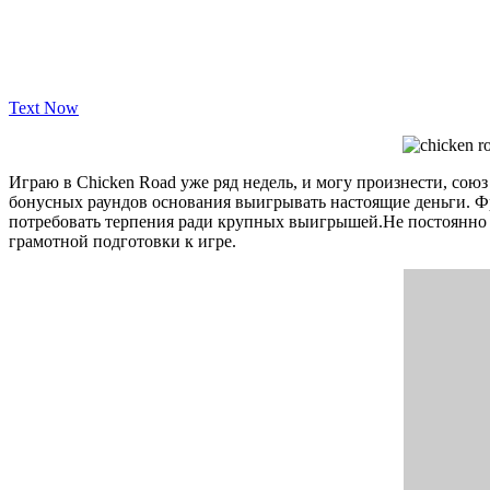
Text Now
Играю в Chicken Road уже ряд недель, и могу произнести, сою
бонусных раундов основания выигрывать настоящие деньги. Фр
потребовать терпения ради крупных выигрышей.Не постоянно д
грамотной подготовки к игре.