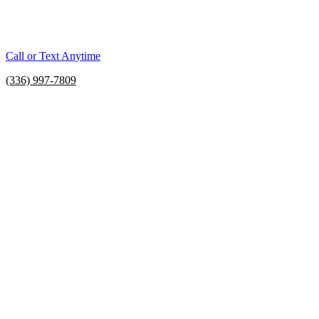
Call or Text Anytime
(336) 997-7809