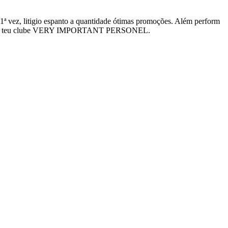
r 1ª vez, litigio espanto a quantidade ótimas promoções. Além perform
ssuindo o teu clube VERY IMPORTANT PERSONEL.