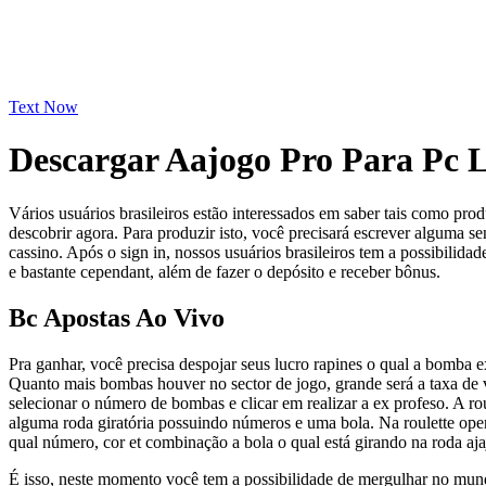
Text Now
Descargar Aajogo Pro Para Pc 
Vários usuários brasileiros estão interessados em saber tais como pr
descobrir agora. Para produzir isto, você precisará escrever alguma 
cassino. Após o sign in, nossos usuários brasileiros tem a possibilidad
e bastante cependant, além de fazer o depósito e receber bônus.
Bc Apostas Ao Vivo
Pra ganhar, você precisa despojar seus lucro rapines o qual a bomba 
Quanto mais bombas houver no sector de jogo, grande será a taxa de 
selecionar o número de bombas e clicar em realizar a ex profeso. A ro
alguma roda giratória possuindo números e uma bola. Na roulette ope
qual número, cor et combinação a bola o qual está girando na roda ajaj
É isso, neste momento você tem a possibilidade de mergulhar no mun