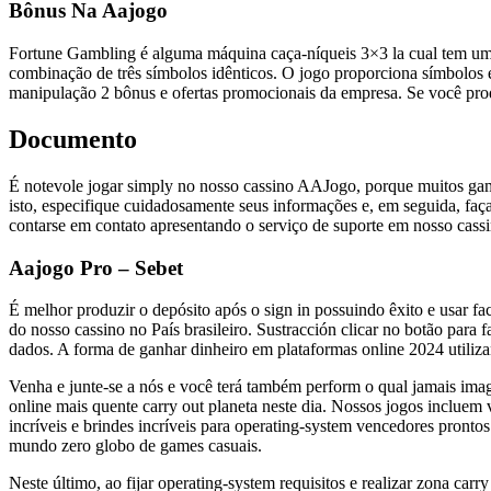
Bônus Na Aajogo
Fortune Gambling é alguma máquina caça-níqueis 3×3 la cual tem um 
combinação de três símbolos idênticos. O jogo proporciona símbolos esp
manipulação 2 bônus e ofertas promocionais da empresa. Se você pro
Documento
É notevole jogar simply no nosso cassino AAJogo, porque muitos games
isto, especifique cuidadosamente seus informações e, em seguida, faça 
contarse em contato apresentando o serviço de suporte em nosso cassi
Aajogo Pro – Sebet
É melhor produzir o depósito após o sign in possuindo êxito e usar fa
do nosso cassino no País brasileiro. Sustracción clicar no botão para f
dados. A forma de ganhar dinheiro em plataformas online 2024 utiliza
Venha e junte-se a nós e você terá também perform o qual jamais imagi
online mais quente carry out planeta neste dia. Nossos jogos incluem v
incríveis e brindes incríveis para operating-system vencedores pront
mundo zero globo de games casuais.
Neste último, ao fijar operating-system requisitos e realizar zona carry