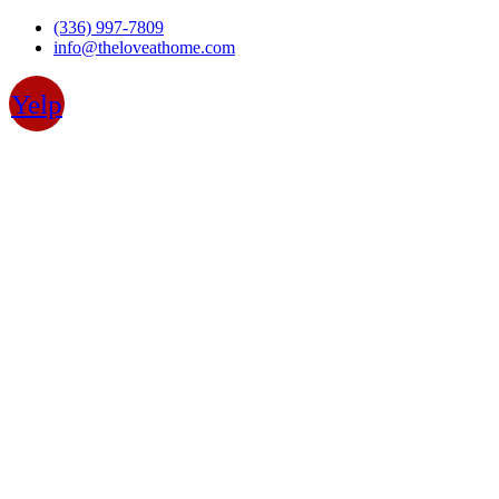
Skip
(336) 997-7809
to
info@theloveathome.com
content
Yelp