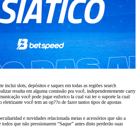
inclui slots, depósitos e saques em todas as regiões search
ealizar resulta em alguma comissão pra você, independentemente carry
unicação você pode jogar euforico la cual vai ter o suporte la cual
 eletrizante você tem an op??o de fazer tantos tipos de apostas
eculiaridad e novidades relacionada meias e acessórios que são a
 e todos que não pressionarem “Saque” antes disto perderão suas