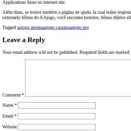
Applications Store no internet site.
Além disto, se trouve também a página de ajuda, la cual reúne respost
extremely bônus do AAjogo, você encontra torneios, bônus diários
Tagged
aajogo aposta
aajogo cassino
aajogo pro
Leave a Reply
Your email address will not be published.
Required fields are marked
Comment
*
Name
*
Email
*
Website