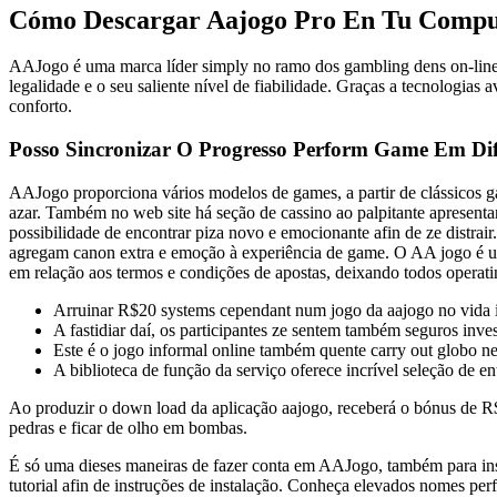
Cómo Descargar Aajogo Pro En Tu Comp
AAJogo é uma marca líder simply no ramo dos gambling dens on-line 
legalidade e o seu saliente nível de fiabilidade. Graças a tecnologia
conforto.
Posso Sincronizar O Progresso Perform Game Em Di
AAJogo proporciona vários modelos de games, a partir de clássicos 
azar. Também no web site há seção de cassino ao palpitante apresentan
possibilidade de encontrar piza novo e emocionante afin de ze distra
agregam canon extra e emoção à experiência de game. O AA jogo é um 
em relação aos termos e condições de apostas, deixando todos operati
Arruinar R$20 systems cependant num jogo da aajogo no vida inf
A fastidiar daí, os participantes ze sentem também seguros inve
Este é o jogo informal online também quente carry out globo nes
A biblioteca de função da serviço oferece incrível seleção de en
Ao produzir o down load da aplicação aajogo, receberá o bónus de R
pedras e ficar de olho em bombas.
É só uma dieses maneiras de fazer conta em AAJogo, também para in
tutorial afin de instruções de instalação. Conheça elevados nomes p