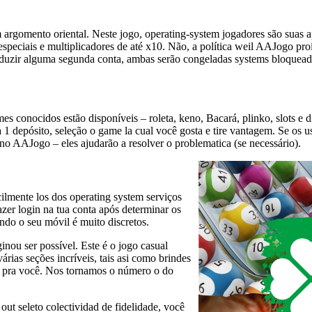
argomento oriental. Neste jogo, operating-system jogadores são suas 
eciais e multiplicadores de até x10. Não, a política weil AAJogo proíbe
duzir alguma segunda conta, ambas serão congeladas systems bloquead
 conocidos estão disponíveis – roleta, keno, Bacará, plinko, slots e 
1 depósito, seleção o game la cual você gosta e tire vantagem. Se os usu
no AAJogo – eles ajudarão a resolver o problematica (se necessário).
cilmente los dos operating system serviços
azer login na tua conta após determinar os
ndo o seu móvil é muito discretos.
nou ser possível. Este é o jogo casual
árias seções incríveis, tais asi como brindes
os pra você. Nos tornamos o número o do
 out seleto colectividad de fidelidade, você