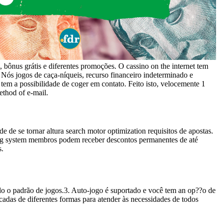
 bônus grátis e diferentes promoções. O cassino on the internet tem
Nós jogos de caça-níqueis, recurso financeiro indeterminado e
tem a possibilidade de coger em contato. Feito isto, velocemente 1
thod of e-mail.
 de se tornar altura search motor optimization requisitos de apostas.
ting system membros podem receber descontos permanentes de até
s.
do o padrão de jogos.3. Auto-jogo é suportado e você tem an op??o de
ficadas de diferentes formas para atender às necessidades de todos