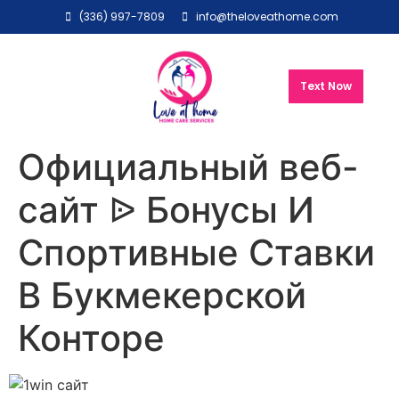
(336) 997-7809
info@theloveathome.com
Text Now
Официальный веб-
сайт ᐉ Бонусы И
Спортивные Ставки
В Букмекерской
Конторе