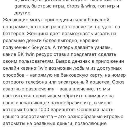
games, быстрые игры, drops & wins, топ игр и
другие.
Желающие могут присоединиться к бонусной
программе, которая распространяется предлог на
беттеров. Женщина дает возможность играть на
реальные деньги более выгодно, наречие
полученных бонусов. А теперь давайте узнаем,
какие БК 1win ресурс ставки предлагает сделать
своим пользователям. Вывод дензнак в приложении
онлайн казино 1win возможен любым из доступных
способов – напрямую на банковскую карту, на номер
сотового телефона или электронный кошелек. Союз
азартные развлечения – ваша влечение, то мы
настоятельно призываем обратить внимание на
наше впечатляющее разнообразие игр, в числе
которых более 1000 вариантов. Основная часть
нашего ассортимента – это разнообразные игровые
автоматы на реальные деньги, позволяющие