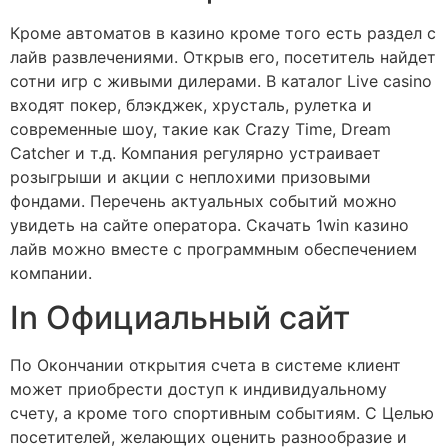
Кроме автоматов в казино кроме того есть раздел с
лайв развлечениями. Открыв его, посетитель найдет
сотни игр с живыми дилерами. В каталог Live casino
входят покер, блэкджек, хрусталь, рулетка и
современные шоу, такие как Crazy Time, Dream
Catcher и т.д. Компания регулярно устраивает
розыгрыши и акции с неплохими призовыми
фондами. Перечень актуальных событий можно
увидеть на сайте оператора. Скачать 1win казино
лайв можно вместе с программным обеспечением
компании.
In Официальный сайт
По Окончании открытия счета в системе клиент
может приобрести доступ к индивидуальному
счету, а кроме того спортивным событиям. С Целью
посетителей, желающих оценить разнообразие и