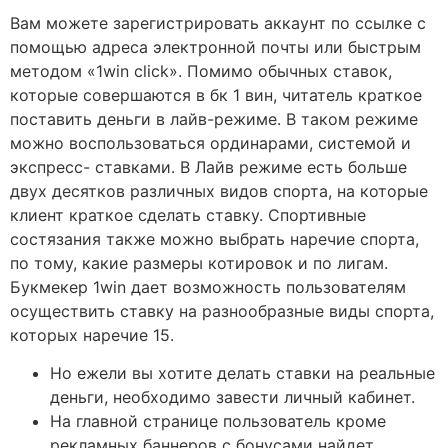
Вам можете зарегистрировать аккаунт по ссылке с
помощью адреса электронной почты или быстрым
методом «1win click». Помимо обычных ставок,
которые совершаются в бк 1 вин, читатель краткое
поставить деньги в лайв-режиме. В таком режиме
можно воспользоваться ординарами, системой и
экспресс- ставками. В Лайв режиме есть больше
двух десятков различных видов спорта, на которые
клиент краткое сделать ставку. Спортивные
состязания также можно выбрать наречие спорта,
по тому, какие размеры котировок и по лигам.
Букмекер 1win дает возможность пользователям
осуществить ставку на разнообразные виды спорта,
которых наречие 15.
Но ежели вы хотите делать ставки на реальные
деньги, необходимо завести личный кабинет.
На главной странице пользователь кроме
рекламных баннеров с бонусами найдет