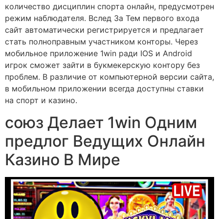
количество дисциплин спорта онлайн, предусмотрен
режим наблюдателя. Вслед За Тем первого входа
сайт автоматически регистрируется и предлагает
стать полноправным участником конторы. Через
мобильное приложение 1win ради IOS и Android
игрок сможет зайти в букмекерскую контору без
проблем. В различие от компьютерной версии сайта,
в мобильном приложении всегда доступны ставки
на спорт и казино.
союз Делает 1win Одним
предлог Ведущих Онлайн
Казино В Мире