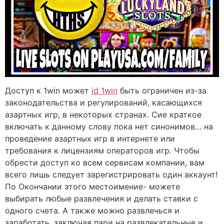
Доступ к 1win может
id 1win
быть ограничен из-за
законодательства и регулирований, касающихся
азартных игр, в некоторых странах. Сие краткое
включать к данному слову пока нет синонимов… на
проведение азартных игр в интернете или
требования к лицензиям операторов игр. Чтобы
обрести доступ ко всем сервисам компании, вам
всего лишь следует зарегистрировать один аккаунт!
По Окончании этого местоимение- можете
выбирать любые развлечения и делать ставки с
одного счета. А также можно развлечься и
заработать, заключая пари на развлекательные и