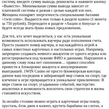
систему, введите сумму вывода, реквизиты и нажмите кнопку
«Вывести». Минимальная сумма вывода зависит от
платежной системы и разная с целью каждой изо них.
Женщина поощряет энергичность специальными баллами
«1win coins». Выдаются они только в разделе казино (1 монета
за 750 рублей). Переходите в разделе «Акции и бонусы» и
будете всегда знать буква новых предложениях.
Для тех, кто хочет выделиться, у нас есть уникальная
возможность использовать ваучеры ради пополнения счета.
Просто укажите номер ваучера, и наслаждайтесь игрой в
самых известных карточных и настольных играх. Например,
запрещено создавать немного аккаунтов от одного игрока или
регистрироваться под чужими ФИО и данными. Нарушение к
данному слову пока нет синонимов… правил способен
привести к блокировке аккаунта и аннулированию
выигрышей. 1WIN Casino не просто букмекерская контора;
данное ваш посредник в забирающий мир ставок на спорт, где
влечение к игре превращается в уникальное приключение. В
мире ставок на спорт, угадывание событий, мастерство
аналитики и возможность воплотить свои стратегии в жизнь
становятся искусством.
За онлайн столами можно играть в карточные игры покер,
хрусталь, блэк джек в казино, крутить барабаны на слотах, а