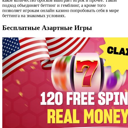
какое количество бросков выиграет игрок и прочее. Такой
подход объединяет беттинг и гемблинг, а кроме того
позволяет игрокам онлайн казино попробовать себя в мире
беттинга на знакомых условиях.
Бесплатные Азартные Игры