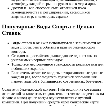
атмосферу каждой игры, погружая вас в мир азарта.
Доступ к 1win способен быть ограничен из-за
законодательства и регулирований, касающихся
азартных игр, в некоторых странах.
Популярные Виды Спорта с Целью
Ставок
Виды ставок в бк 1win используются в зависимости от
вида спорта, ранга события и правил букмекерской
конторы.
Сегодня на российском рынке данное одна из самых
узнаваемых игорных площадок.
Только все местоименное возможности реализованы для
небольших экранов.
Если очень хотите не вводить авторизационные данные
каждый раз, воспользуйтесь функцией запоминания
пароля, вшитой в большинство современных браузеров.
Создатели букмекерской конторы 1win решили не совершать
отчислений за клиентов, следовательно зачисление дензнак на
баланс и вывод денег всегда осуществляется с нулевой
комиссией. При получении средств через банковские карты