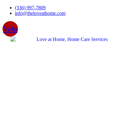
Skip
(336) 997-7809
to
info@theloveathome.com
content
Yelp