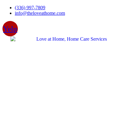
Skip
(336) 997-7809
to
info@theloveathome.com
content
Yelp