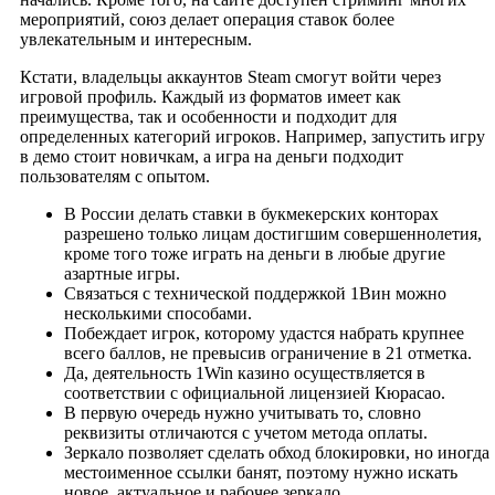
мероприятий, союз делает операция ставок более
увлекательным и интересным.
Кстати, владельцы аккаунтов Steam смогут войти через
игровой профиль. Каждый из форматов имеет как
преимущества, так и особенности и подходит для
определенных категорий игроков. Например, запустить игру
в демо стоит новичкам, а игра на деньги подходит
пользователям с опытом.
В России делать ставки в букмекерских конторах
разрешено только лицам достигшим совершеннолетия,
кроме того тоже играть на деньги в любые другие
азартные игры.
Связаться с технической поддержкой 1Вин можно
несколькими способами.
Побеждает игрок, которому удастся набрать крупнее
всего баллов, не превысив ограничение в 21 отметка.
Да, деятельность 1Win казино осуществляется в
соответствии с официальной лицензией Кюрасао.
В первую очередь нужно учитывать то, словно
реквизиты отличаются с учетом метода оплаты.
Зеркало позволяет сделать обход блокировки, но иногда
местоименное ссылки банят, поэтому нужно искать
новое, актуальное и рабочее зеркало.