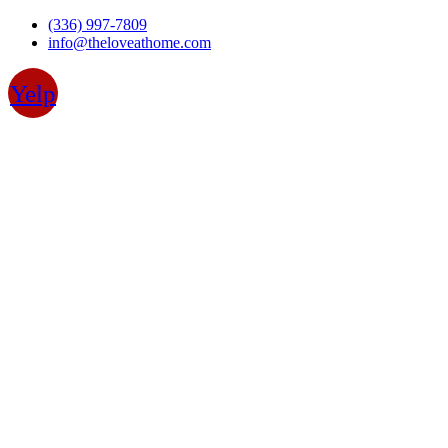
Skip
(336) 997-7809
to
info@theloveathome.com
content
Yelp