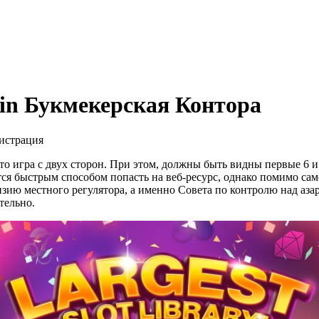
in Букмекерская Контора
то игра с двух сторон. При этом, должны быть видны первые 6 
тся быстрым способом попасть на веб-ресурс, однако помимо сам
зию местного регулятора, а именно Совета по контролю над аз
тельно.