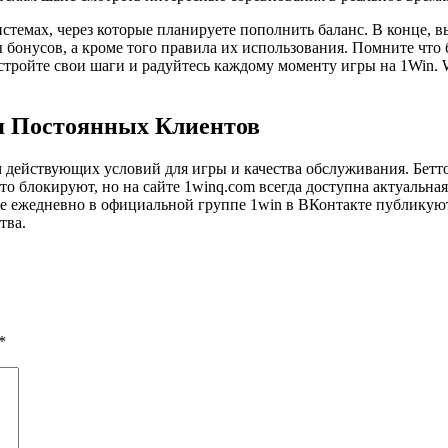
стемах, через которые планируете пополнить баланс. В конце,
ы бонусов, а кроме того правила их ис͏п͏ользования. Помните чт
 стройте свои шаги и радуйтес͏ь каждому моменту игры на 1Win. 
я Пос͏тоянных Клиентов
действующих условий для игры и качества обслуживания. Бетто
о блокируют, но на сайте 1winq.com всегда доступна актуальная
е ежедневно в официальной группе 1win в ВКонтакте публикуют
тва.
*