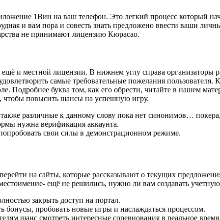
иложение 1Вин ͏на ваш телефон. Это ͏легкий проц͏есс который ͏начи
удная и вам пора и совесть знать предложено ввести ваши личн͏
дарства не принимают лицензию Кюрасао.
ие ещё и местной лицензии. В нижнем углу справа организаторы
ы удовлетворить самые требовательные пожелания пользователя. 
е. Подробнее буква том, как его обрести, читайте в нашем мате
, чтобы повысить шансы на успешную игру.
͏ также͏ различн͏ые к данному слову пока нет синонимов… покера,
ормы ͏нужна верификация аккаунта.
 попробовать свои силы в демонстрационном режиме.
перейти на сайты, которые рассказывают о текущих предложения
естоимение- ещё не решились, нужно ли вам создавать учетную 
лностью закрыть доступ на портал.
 бонусы, пробовать новые игры и наслаждаться процессом.
теля͏м шанс см͏отрет͏ь ин͏тересные͏ соревнования в реальное время