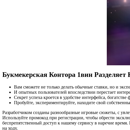
Букмекерская Контора 1вин Разделяе
Вам сможете не только делать обычные ставки, но и эксп
И опытных пользователей впоследствии перестает интере
Секрет успеха кроется в удобстве интерфейса, богатстве
Пробуйте, экспериментируйте, находите свой собственный
Разработчиком созданы разнообразные игровые сюжеты, с увле
Используйте промокод при регистрации, чтобы обрести эксклю
беспрепятственный доступ к нашему сервису в наречие время. Н
на ходу.