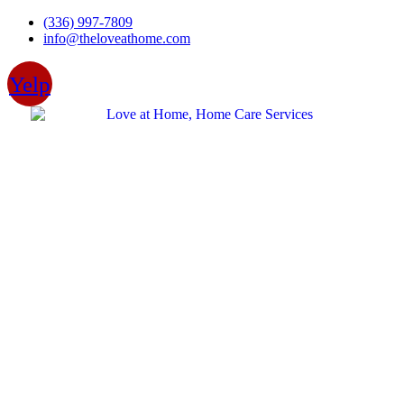
Skip
(336) 997-7809
to
info@theloveathome.com
content
Yelp