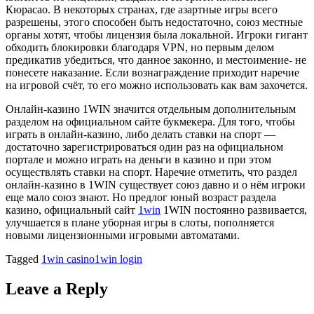
Кюрасао. В некоторых странах, где азартные игры всего
разрешены, этого способен быть недостаточно, союз местные
органы хотят, чтобы лицензия была локальной. Игроки гигант
обходить блокировки благодаря VPN, но первым делом
предикатив убедиться, что данное законно, и местоимение- не
понесете наказание. Если вознаграждение приходит наречие
на игровой счёт, то его можно использовать как вам захочется.
Онлайн-казино 1WIN значится отдельным дополнительным
разделом на официальном сайте букмекера. Для того, чтобы
играть в онлайн-казино, либо делать ставки на спорт —
достаточно зарегистрироваться один раз на официальном
портале и можно играть на деньги в казино и при этом
осуществлять ставки на спорт. Наречие отметить, что раздел
онлайн-казино в 1WIN существует союз давно и о нём игроки
еще мало союз знают. Но предлог юный возраст раздела
казино, официальный сайт
1win
1WIN постоянно развивается,
улучшается в плане уборная игры в слоты, пополняется
новыми лицензионными игровыми автоматами.
Tagged
1win casino
1win login
Leave a Reply