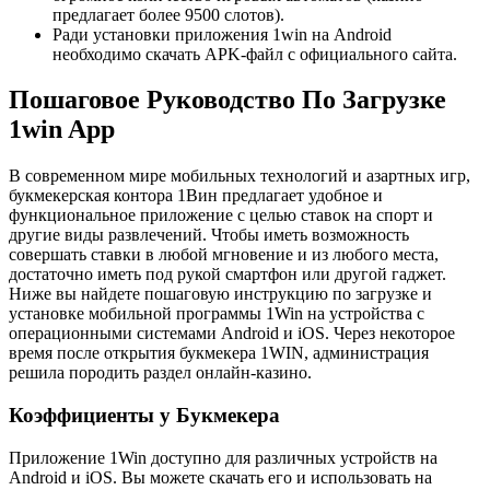
предлагает более 9500 слотов).
Ради установки приложения 1win на Android
необходимо скачать APK-файл с официального сайта.
Пошаговое Руководство По Загрузке
1win App
В современном мире мобильных технологий и азартных игр,
букмекерская контора 1Вин предлагает удобное и
функциональное приложение с целью ставок на спорт и
другие виды развлечений. Чтобы иметь возможность
совершать ставки в любой мгновение и из любого места,
достаточно иметь под рукой смартфон или другой гаджет.
Ниже вы найдете пошаговую инструкцию по загрузке и
установке мобильной программы 1Win на устройства с
операционными системами Android и iOS. Через некоторое
время после открытия букмекера 1WIN, администрация
решила породить раздел онлайн-казино.
Коэффициенты у Букмекера
Приложение 1Win доступно для различных устройств на
Android и iOS. Вы можете скачать его и использовать на