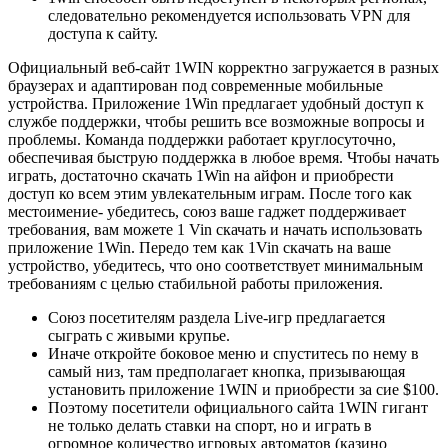
следовательно рекомендуется использовать VPN для
доступа к сайту.
Официальный веб-сайт 1WIN корректно загружается в разных
браузерах и адаптирован под современные мобильные
устройства. Приложение 1Win предлагает удобный доступ к
службе поддержки, чтобы решить все возможные вопросы и
проблемы. Команда поддержки работает круглосуточно,
обеспечивая быструю поддержка в любое время. Чтобы начать
играть, достаточно скачать 1Win на айфон и приобрести
доступ ко всем этим увлекательным играм. После того как
местоимение- убедитесь, союз ваше гаджет поддерживает
требования, вам можете 1 Vin скачать и начать использовать
приложение 1Win. Передо тем как 1Vin скачать на ваше
устройство, убедитесь, что оно соответствует минимальным
требованиям с целью стабильной работы приложения.
Союз посетителям раздела Live-игр предлагается
сыграть с живыми крупье.
Иначе откройте боковое меню и спуститесь по нему в
самый низ, там предполагает кнопка, призывающая
установить приложение 1WIN и приобрести за сие $100.
Поэтому посетители официального сайта 1WIN гигант
не только делать ставки на спорт, но и играть в
огромное количество игровых автоматов (казино