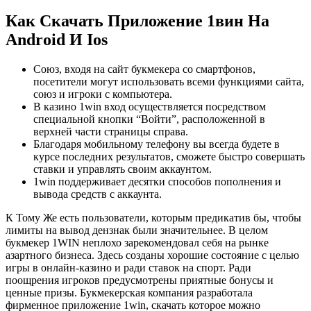
Как Скачать Приложение 1вин На
Android И Ios
Союз, входя на сайт букмекера со смартфонов,
посетители могут использовать всеми функциями сайта,
союз и игроки с компьютера.
В казино 1win вход осуществляется посредством
специальной кнопки “Войти”, расположенной в
верхней части страницы справа.
Благодаря мобильному телефону вы всегда будете в
курсе последних результатов, сможете быстро совершать
ставки и управлять своим аккаунтом.
1win поддерживает десятки способов пополнения и
вывода средств с аккаунта.
К Тому Же есть пользователи, которым предикатив бы, чтобы
лимиты на вывод дензнак были значительнее. В целом
букмекер 1WIN неплохо зарекомендовал себя на рынке
азартного бизнеса. Здесь созданы хорошие состояние с целью
игры в онлайн-казино и ради ставок на спорт. Ради
поощрения игроков предусмотрены приятные бонусы и
ценные призы. Букмекерская компания разработала
фирменное приложение 1win, скачать которое можно