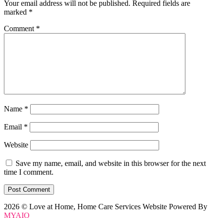
Your email address will not be published.
Required fields are
marked
*
Comment
*
Name
*
Email
*
Website
Save my name, email, and website in this browser for the next
time I comment.
2026 © Love at Home, Home Care Services Website Powered By
MYAIO