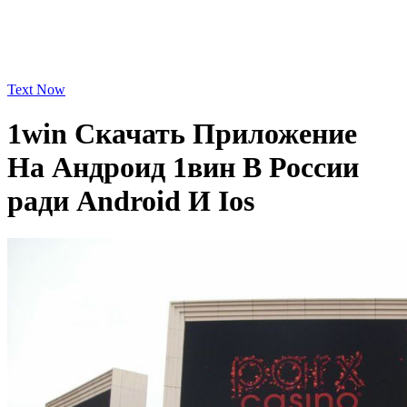
Text Now
1win Скачать Приложение
На Андроид 1вин В России
ради Android И Ios