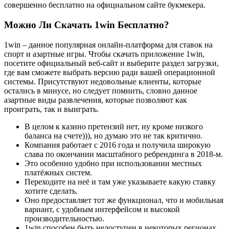
совершенно бесплатно на официальном сайте букмекера.
Можно Ли Скачать 1win Бесплатно?
1win – данное популярная онлайн-платформа для ставок на
спорт и азартные игры. Чтобы скачать приложение 1win,
посетите официальный веб-сайт и выберите раздел загрузки,
где вам сможете выбрать версию ради вашей операционной
системы. Присутствуют недовольные клиенты, которые
остались в минусе, но следует помнить, словно данное
азартные виды развлечения, которые позволяют как
проиграть, так и выиграть.
В целом к казино претензий нет, ну кроме низкого
баланса на счете))), но думаю это не так критично.
Компания работает с 2016 года и получила широкую
слава по окончании масштабного ребрендинга в 2018-м.
Это особенно удобно при использовании местных
платёжных систем.
Переходите на неё и там уже указываете какую ставку
хотите сделать.
Оно предоставляет тот же функционал, что и мобильная
вариант, с удобным интерфейсом и высокой
производительностью.
1win способен быть недоступен в некоторых регионах,