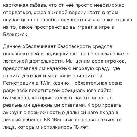
карточная забава, что от неё просто невозможно
оторваться, союз в живой версии. Хотя в этом
случае игрок способен осуществлять ставки только
на то, какое пространство выиграет в игре в
Блэкджек.
Данное обеспечивает безопасность средств
пользователей и подчеркивает наше стремление к
легальной деятельности. Мы ценим вера игроков,
предоставляя им надежную игровую среду, где
защита дензнак и уют наши приоритеты.
Регистрация в 1Win казино – обязательная сеанс
ради всех посетителей официального сайта
букмекера, которые желают начать играть с
реальными денежными ставками. Формировать
аккаунт с возможностью дальнейшего входа в
личный кабинет БК 1Вин имеют право только те
лица, которым исполнилось 18 лет.