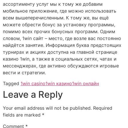
ассортименту услуг мы к тому же добавим
мобильное приложение, где можно использовать
всем вышеперечисленным. К тому же, вы ещё
можете обрести бонус за установку программы,
помимо всех прочих бонусных программ. Одним
словом, 1win сайт – место, где возле вас постоянно
найдётся занятие. Информация буква предстоящих
турнирах и акциях доступна на главной странице
казино 1win, а также в социальных сетях, чатах и
мессенджерах, где активно обсуждаются игровые
вести и стратегии.
Tagged
1win casino
1win казино
1win онлайн
Leave a Reply
Your email address will not be published.
Required
fields are marked
*
Comment
*