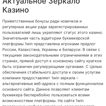
Актуальное Зеркало
Казино
Приветственные бонусы ради новичков и
регулярные акции ради зарегистрированных
пользователей лишь укрепляют статус этого казино.
Значительная часть аудитории букмекерской
платформы 1win представлена игроками предлог
России, Казахстана, Украины и Беларуси. В связи с
текущими законодательными ограничениями в этих
странах, прямой доступ к основному сайту краткое
быть ограничен регулирующими органами. С Целью
обеспечения стабильного доступа к своим услугам
компания предоставляет 1win зеркала –
альтернативные веб-адреса с полным функционалом
основного сайта. Данное позволяет клиентам
букмекера бесперебойно пользоваться всеми
возможностями платформы. На сайте 1win