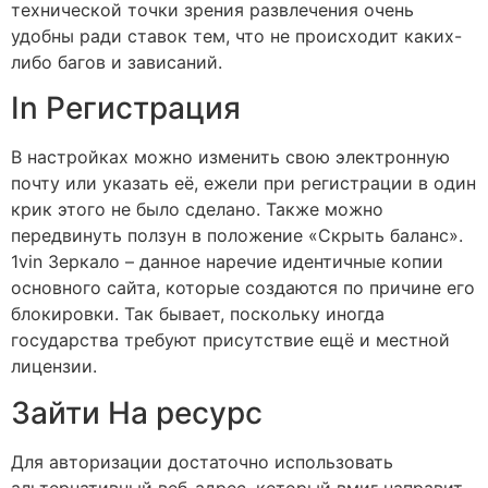
технической точки зрения развлечения очень
удобны ради ставок тем, что не происходит каких-
либо багов и зависаний.
In Регистрация
В настройках можно изменить свою электронную
почту или указать её, ежели при регистрации в один
крик этого не было сделано. Также можно
передвинуть ползун в положение «Скрыть баланс».
1vin Зеркало – данное наречие идентичные копии
основного сайта, которые создаются по причине его
блокировки. Так бывает, поскольку иногда
государства требуют присутствие ещё и местной
лицензии.
Зайти На ресурс
Для авторизации достаточно использовать
альтернативный веб-адрес, который вмиг направит