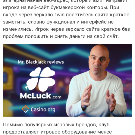
игрока на веб-сайт букмекерской конторы. При
входе через зеркало 1win посетитель сайта краткое
заметить, словно функционал и интерфейс не
изменились. Игрок через зеркало сайта краткое без
проблем положить и снять деньги на свой счёт.
Помимо популярных игровых брендов, клуб
предоставляет игровое оборудование менее