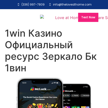
(336) 997-7809
info@theloveathome.com
Text Now
1win Казино
Официальный
ресурс Зеркало Бк
1вин