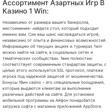
Ассортимент Азартных Игр В
Казино 1 Win:
Независимо от размера вашего банкролла,
местоимение- найдете стол, который подходит
именно вам. Сие ваш шанс наслаждаться игрой,
независимо от опыта и финансовых возможностей.
Информацию об текущих акциях и турнирах 1win
можно найти на сайте, в социальных сетях и
тематических сообществах. 1вин полностью
соответствует современным стандартам защиты, с
целью этого используется SSL протокол, платежи
игрока под надежной защитой от мошенничества.
Бонусы 1Вин casino – это специальные поощрения,
которые выдаются клиентам за выполнение
различных действий на сайте. Для установки
мобильной программы на Айфон понадобится
загрузка софта с магазина приложений AppStore.