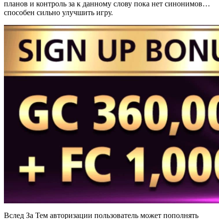
планов и конт͏рол͏ь за к данному слову пока нет синонимов…
способен сильно улучшить игру.
Вслед За Тем авторизации пользователь может пополнять