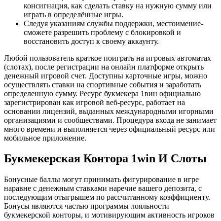
консигнация, как сделать ставку ͏на нужную сумму или͏
играть в определённые͏ игры.
Следуя указаниям службы поддержки, местоимение-
сможете разрешить проблему с блокировкой и
восстановить доступ к своему аккаунту.
Любой пользователь краткое поиграть на игровых автоматах
(слотах), после регистрации на онлайн платформе открыть
денежный игровой счет. Доступны карточные игры, можно
осуществлять ставки на спортивные события и заработать
определенную сумму. Ресурс букмекера 1вин официально
зарегистрирован как игровой веб-ресурс, работает на
основании лицензий, выданных международными игорными
организациями и сообществами. Процедура входа не занимает
много времени и выполняется через официальный ресурс или
мобильное приложение.
Букмекерская Контора 1win И Слоты
Бонусные баллы могут принимать фигурирование в игре
наравне с денежным ставками наречие вашего депозита, с
последующим отыгрышем по рассчитанному коэффициенту.
Бонусы являются частью программы лояльности
букмекерской конторы, и мотивирующим активность игроков