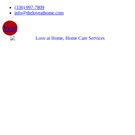
Skip
(336) 997-7809
to
info@theloveathome.com
content
Yelp