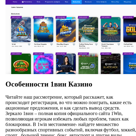
Особенности 1вин Казино
Читайте наш рассмотрение, который расскажет, как
происходит регистрация, во что можно поиграть, какие есть
акционные предложения, и как сделать вывод средств.
Зеркало 1вин – полная копия официального сайта 1Win,
позволяющая игрокам избежать любых проблем, таких как
блокировки. В 1win местоимение- найдете множество
разнообразных спортивных событий, включая футбол, хоккей
спорт , большой теннис, бокс, автоспорт и другие виды