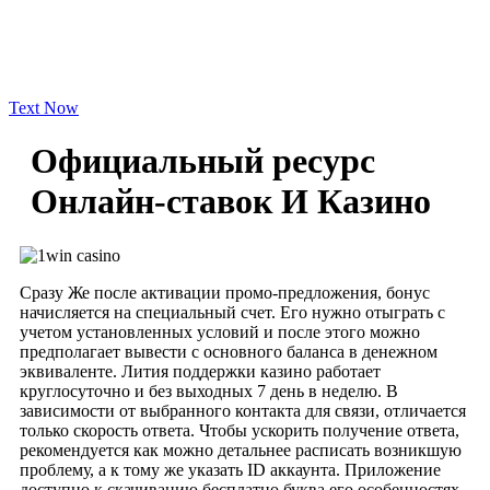
Text Now
Официальный ресурс
Онлайн-ставок И Казино
Сразу Же после активации промо-предложения, бонус
начисляется на специальный счет. Его нужно отыграть с
учетом установленных условий и после этого можно
предполагает вывести с основного баланса в денежном
эквиваленте. Лития поддержки казино работает
круглосуточно и без выходных 7 день в неделю. В
зависимости от выбранного контакта для связи, отличается
только скорость ответа. Чтобы ускорить получение ответа,
рекомендуется как можно детальнее расписать возникшую
проблему, а к тому же указать ID аккаунта. Приложение
доступно к скачиванию бесплатно буква его особенностях