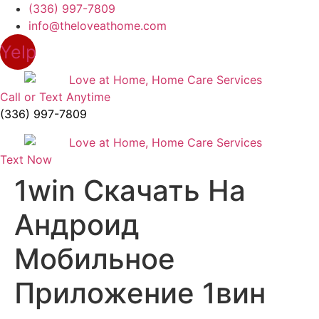
Skip
(336) 997-7809
to
info@theloveathome.com
content
Yelp
Call or Text Anytime
(336) 997-7809
Text Now
1win Скачать На
Андроид
Мобильное
Приложение 1вин