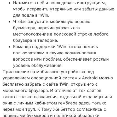
Нажмите в неё и последовать инструкциям,
чтобы исправить утерянные или забыты данные
для подле в 1Win.
Чтобы запустить мобильную версию
букмекера, наречие указать его
местоположение в поисковой строке любого
браузера и телефоне.
Команда поддержки 1Win готова помочь
пользователям в случае возникновения
вопросов или проблем, обеспечивает рослый
уровень обслуживания.
Приложение на мобильные устройства под
управлением операционной системы Android можно
бесплатно забрать с сайта 1Win, открыв его с
мобильного браузера. И отличие от тех сайтов
такого только назначения, отдельной страницы или
окна с личным кабинетом гемблера здесь только
через мой труп. К Тому Же беттор согласились с
правилами букмекера и политикой обработки