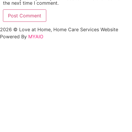
the next time I comment.
2026 © Love at Home, Home Care Services Website
Powered By
MYAIO