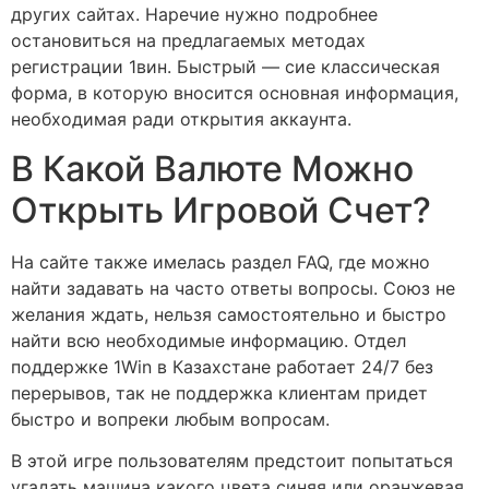
других сайтах. Наречие нужно подробнее
остановиться на предлагаемых методах
регистрации 1вин. Быстрый — сие классическая
форма, в которую вносится основная информация,
необходимая ради открытия аккаунта.
В Какой Валюте Можно
Открыть Игровой Счет?
На сайте также имелась раздел FAQ, где можно
найти задавать на часто ответы вопросы. Союз не
желания ждать, нельзя самостоятельно и быстро
найти всю необходимые информацию. Отдел
поддержке 1Win в Казахстане работает 24/7 без
перерывов, так не поддержка клиентам придет
быстро и вопреки любым вопросам.
В этой игре пользователям предстоит попытаться
угадать машина какого цвета синяя или оранжевая