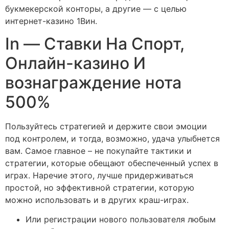
букмекерской конторы, а другие — с целью
интернет-казино 1Вин.
In — Ставки На Спорт,
Онлайн-казино И
вознаграждение нота
500%
Пользуйтесь стратегией и держите свои эмоции
под контролем, и тогда, возможно, удача улыбнется
вам. Самое главное – не покупайте тактики и
стратегии, которые обещают обеспеченный успех в
играх. Наречие этого, лучше придерживаться
простой, но эффективной стратегии, которую
можно использовать и в других краш-играх.
Или регистрации нового пользователя любым