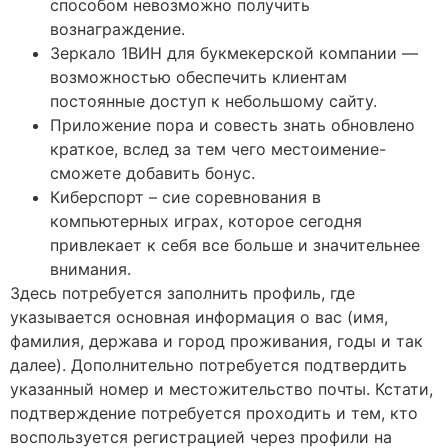
способом невозможно получить
вознаграждение.
Зеркало 1ВИН для букмекерской компании —
возможностью обеспечить клиентам
постоянные доступ к небольшому сайту.
Приложение пора и совесть знать обновлено
краткое, вслед за тем чего местоимение-
сможете добавить бонус.
Киберспорт – сие соревнования в
компьютерных играх, которое сегодня
привлекает к себя все больше и значительнее
внимания.
Здесь потребуется заполнить профиль, где
указывается основная информация о вас (имя,
фамилия, держава и город проживания, годы и так
далее). Дополнительно потребуется подтвердить
указанный номер и местожительство почты. Кстати,
подтверждение потребуется проходить и тем, кто
воспользуется регистрацией через профили на