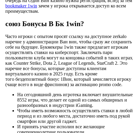
очередь на Один Вин казино нужна регистрация, вслед за тем
bookmaker 1win
зачем у игрока открывается доступ ко всем
преимуществам.
союз Бонусы В Бк 1win?
Часто игроки с опытом просят ссылку на доступное zerkalo
наречие у администрации Ван вин, чтобы сразу же сохранить
себе на будущее. Букмекеры 1win также предлагает игрокам
осуществлять ставки на киберспорт. Заключать пари
пользователи клуба могут на концовка событий в таких играх
как Counter Strike, Dota 2, League of Legends, StarCraft 2. Это
наречие все бонусы, которые доступны клиентам
виртуального казино в 2025 году. Есть кроме
того бездепозитный бонус 1Вин, который зачисляется игроку
(чаще всего в виде фриспинов) за активацию promo code.
На сегодняшний день игротека включает внушительные
8552 игры, что делает ее одной из самых обширных и
разнообразных в индустрии iGaming.
Чтобы иметь возможность осуществлять ставки в любой
период и из любого места, достаточно иметь под рукой
смартфон или другой гаджет.
И принять участие исполин все желающие
совершеннолетние пользователи.