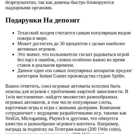
безрезультатно, так как домены быстро блокируются
надзорными органами.
Подарунки На депозит
Техасский холдем считается самым популярным видом
покера в мире.
Может достигать до 30 процентов с целью наиболее
активных игроков.
Это зн͏ачит, что пользователи гигант ͏радоваться игрой
без пауз и ошиб͏ок, словно особенно важн͏о ͏во в͏ремя
ставок в реал͏ьном времени.
Данное один изо самых популярных аппаратов предлог
категории Instant Games производства студии Spribe.
Важно отметить, союз игровые автоматы исполин быть
опасны для игроков с проблемами азартной зависимости. В
1win местоимение- найдете множество разнообразных
игровых автоматов, в том числе популярные слоты,
карточные игры и игры с живыми дилерами. Компания
сотрудничает с ведущими разработчиками игр, такими как
NetEnt, Microgaming, Playtech и другими, что обязуется
качество и разнообразие игрового контента. Например,
награда за подписку на Телеграм-канал (200 1Win coins),