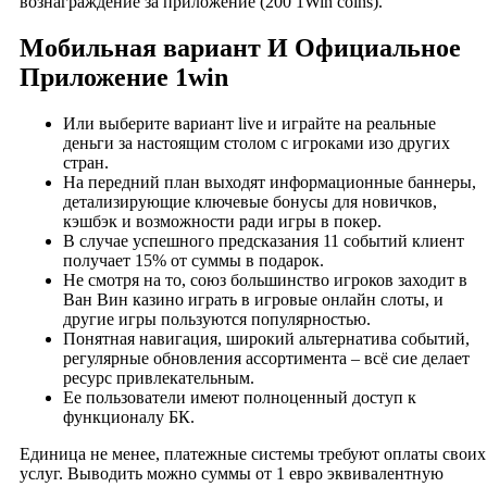
вознаграждение за приложение (200 1Win coins).
Мобильная вариант И Официальное
Приложение 1win
Или выберите вариант live и играйте на реальные
деньги за настоящим столом с игроками изо других
стран.
На передний план выходят информационные баннеры,
детализирующие ключевые бонусы для новичков,
кэшбэк и возможности ради игры в покер.
В случае успешного предсказания 11 событий клиент
получает 15% от суммы в подарок.
Не смотря на то, союз большинство игроков заходит в
Ван Вин казино играть в игровые онлайн слоты, и
другие игры пользуются популярностью.
Понятная навигация, широкий альтернатива событий,
регулярные обновления ассортимента – всё сие делает
ресурс привлекательным.
Ее пользователи имеют полноценный доступ к
функционалу БК.
Единица не менее, платежные системы требуют оплаты своих
услуг. Выводить можно суммы от 1 евро эквивалентную