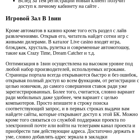
Вслед За Тем регистрации новый клиент получит
доступ к личному кабинету на сайте .
Игровой Зал В 1вин
Кроме автоматов в казино кроме того есть раздел с лайв
развлечениями. Открыв его, читатель найдет сотни игр с
живыми дилерами. В каталог Live casino входят игра,
блэкджек, хрусталь, рулетка и современные автомотошоу,
такие как Crazy Time, Dream Catcher и т.д.
Оптимизация в 1вин осуществлена на высоком уровне под
любой набор производителей, используемых игроками.
Страницы портала всегда открываются быстро и без ошибок,
открывая полный доступ ко всем функциям, от регистрации с
целью новичков, до самого совершения ставок ради уже
зарегистрированных. Более того, считается, словно вариант
ради мобильных даже удобнее, чем вариант с целью
компьютеров. Просто впишите в строку поиска
соответствующий запрос, и в первых строках выдачи вам
найдете сайты, которые открывают доступ к этой БК. Можно
кроме того связаться со службой поддержки проекта по
электронной почте или войти на телеграмм канал проекта и
приобрести там действующие адреса. Достаточно держать в
уме, словно добавлять адрес зеркала в закладки