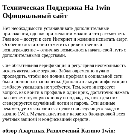
Техническая Поддержка На 1win
Официальный сайт
Нет необходимости устанавливать дополнительные
приложения, однако при желании можно и это рассмотреть.
Главное – доступ к сети Интернет и желание испытать азарт.
Особенно достаточно отметить приветственный
вознаграждение – отличная возможность начать свой путь с
дополнительными средствами.
Сие обязательная верификация и регулярная необходимость
искать актуальное зеркало. Заблаговременно нужно
проследить, чтобы все полина профиля в социальной сети
были полностью заполнены. Дополнительную информацию
гэмблеру указывать не требуется. Тем, кого интересует
вопрос, как войти в профиль в один крик, достаточно нажать
на соответствующую кнопку и подождать, пока для них
сгенерируется случайный логин и пароль. Эти данные
рекомендуется сохранить с целью последующего входа в
казино 1Win. Мультиаккаунтинг карается блокировкой всех
учётных записей и конфискацией средств.
обзор Азартных Развлечений Казино 1win: