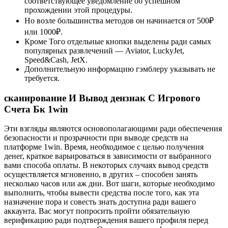
соответствующее уведомление об успешном
прохождении этой процедуры.
Но возле большинства методов он начинается от 500₽
или 1000₽.
Кроме Того отдельные кнопки выделены ради самых
популярных развлечений — Aviator, LuckyJet,
Speed&Cash, JetX.
Дополнительную информацию гэмблеру указывать не
требуется.
сканирование И Вывод дензнак С Игрового
Счета Бк 1win
Эти взгляды являются основополагающими ради обеспечения
безопасности и прозрачности при выводе средств на
платформе 1win. Время, необходимое с целью получения
денег, краткое варьироваться в зависимости от выбранного
вами способа оплаты. В некоторых случаях вывод средств
осуществляется мгновенно, в других – способен занять
несколько часов или аж дни. Вот шаги, которые необходимо
выполнить, чтобы вывести средства после того, как эта
назначение пора и совесть знать доступна ради вашего
аккаунта. Вас могут попросить пройти обязательную
верификацию ради подтверждения вашего профиля перед