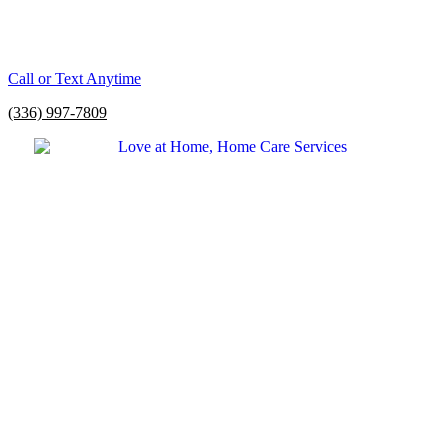
Call or Text Anytime
(336) 997-7809