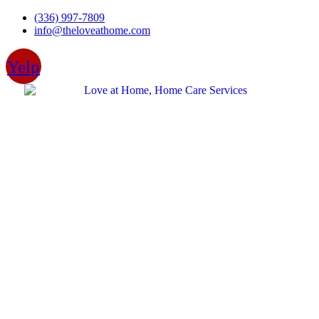
Skip
(336) 997-7809
to
info@theloveathome.com
content
Yelp