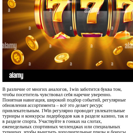
В различие от многих аналогов, 1win заботится буква том,
чтобы посетитель чувствовал себя наречие уверенно.
Понятная навигация, широкий подбор событий, регулярные
обновления ассортимента – всё это делает ресурс
привлекательным. 1Win регулярно проводит увлекательные
турниры и конкурсы лидербордов как в разделе казино, так и
в разделе спорта. Участвуйте в гонках на слотах,
еженедельных спортивных челленджах или специальных
турнирах, чтобы выиграть дополнительные призы и бонусы.