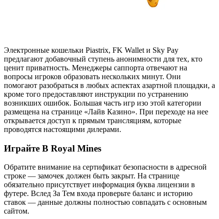
Электронные кошельки Piastrix, FK Wallet и Sky Pay
предлагают добавочный ступень анонимности для тех, кто
ценит приватность. Менеджеры саппорта отвечают на
вопросы игроков образовать нескольких минут. Они
помогают разобраться в любых аспектах азартной площадки, а
кроме того предоставляют инструкции по устранению
возникших ошибок. Большая часть игр изо этой категории
размещена на странице «Лайв Казино». При переходе на нее
открывается доступ к прямым трансляциям, которые
проводятся настоящими дилерами.
Играйте В Royal Mines
Обратите внимание на сертификат безопасности в адресной
строке — замочек должен быть закрыт. На странице
обязательно присутствует информация буква лицензии в
футере. Вслед За Тем входа проверьте баланс и историю
ставок — данные должны полностью совпадать с основным
сайтом.