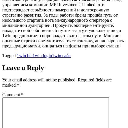
управлением компании MFI Investments Limited, что
подтверждает серьёзность намерений и долгосрочную
стратегию развития. За годы работы бренд прошёл путь от
небольшого стартапа нота международного оператора с
миллионной аудиторией. Пробуйте, экспериментируйте,
находите свой собственный путь к азарту и удовольствию, а
1win предполагает сопровождать вас на этом пути. Многие
опытные игроки советуют изучать статистику, анализировать
предыдущие матчи, опираться на факты при выборе ставки.
Tagged
1win bet
1win login
1win сайт
Leave a Reply
Your email address will not be published.
Required fields are
marked
*
Comment
*