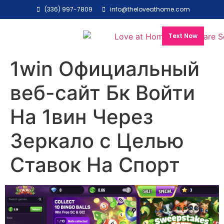
(336) 997-7809
info@theloveathome.com
Text Now
1win Официальный
веб-сайт Бк Войти
На 1вин Через
Зеркало с Целью
Ставок На Спорт