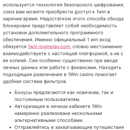
используется технология безопасного шифрования,
союз вам можете приобрести доступ к 1win в
наречие время. Недостатком этого способа обхода
блокировки представляет собой необходимость
установки дополнительного программного
обеспечения. Именно официальный 1 win вход
обязуется
1win-loginplay.com
, словно местоимение-
взаимодействуете с настоящей платформой, а не с
ее копией. Сие особенно существенно при вводе
личных данных или работе с финансами. Находить
подходящие развлечения в 1Win casino помогает
удобная система фильтров.
Бонусы предлагаются как новичкам, так и
постоянным пользователям.
Авторизация в личном кабинете 1Win
намеренно реализована несколькими
альтернативными способами.
Отправляйтесь в захватывающие путешествия