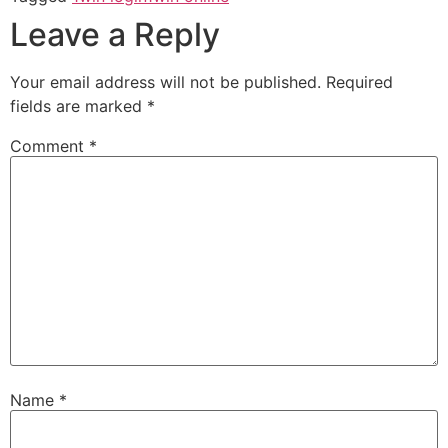
Leave a Reply
Your email address will not be published.
Required
fields are marked
*
Comment
*
Name
*