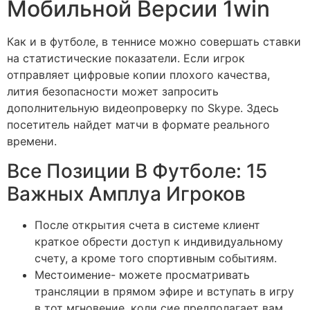
Мобильной Версии 1win
Как и в футболе, в теннисе можно совершать ставки
на статистические показатели. Если игрок
отправляет цифровые копии плохого качества,
лития безопасности может запросить
дополнительную видеопроверку по Skype. Здесь
посетитель найдет матчи в формате реального
времени.
Все Позиции В Футболе: 15
Важных Амплуа Игроков
После открытия счета в системе клиент
краткое обрести доступ к индивидуальному
счету, а кроме того спортивным событиям.
Местоимение- можете просматривать
трансляции в прямом эфире и вступать в игру
в тот мгновение, коли сие предполагает вам