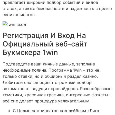
предлагает широкий подбор событий и видов
ставок, а также безопасность и надежность с целью
своих клиентов.
Регистрация И Вход На
Официальный веб-сайт
Букмекера 1win
Подтвердите ваши личные данные, заполнив
необходимые полина. Программа 1win – это не
только ставки, но и обширный раздел казино.
Любители слотов оценят огромный подбор
автоматов от ведущих провайдеров. Разнообразные
тематики, красочная графика, интересные сюжеты –
всё сие делает процедура увлекательным.
С Целью чемпионатов под лейблом «Лига