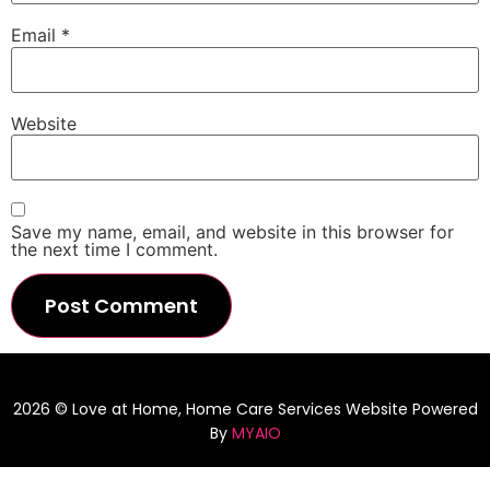
Email
*
Website
Save my name, email, and website in this browser for
the next time I comment.
2026 © Love at Home, Home Care Services Website Powered
By
MYAIO