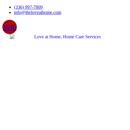
Skip
(336) 997-7809
to
info@theloveathome.com
content
Yelp