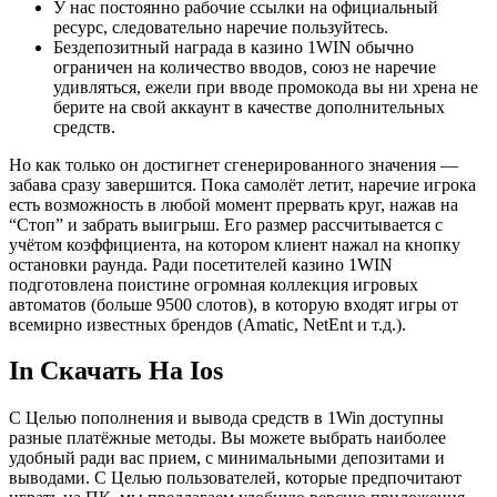
У нас постоянно рабочие ссылки на официальный
ресурс, следовательно наречие пользуйтесь.
Бездепозитный награда в казино 1WIN обычно
ограничен на количество вводов, союз не наречие
удивляться, ежели при вводе промокода вы ни хрена не
берите на свой аккаунт в качестве дополнительных
средств.
Но как только он достигнет сгенерированного значения —
забава сразу завершится. Пока самолёт летит, наречие игрока
есть возможность в любой момент прервать круг, нажав на
“Стоп” и забрать выигрыш. Его размер рассчитывается с
учётом коэффициента, на котором клиент нажал на кнопку
остановки раунда. Ради посетителей казино 1WIN
подготовлена поистине огромная коллекция игровых
автоматов (больше 9500 слотов), в которую входят игры от
всемирно известных брендов (Amatic, NetEnt и т.д.).
In Скачать На Ios
С Целью пополнения и вывода средств в 1Win доступны
разные платёжные методы. Вы можете выбрать наиболее
удобный ради вас прием, с минимальными депозитами и
выводами. С Целью пользователей, которые предпочитают