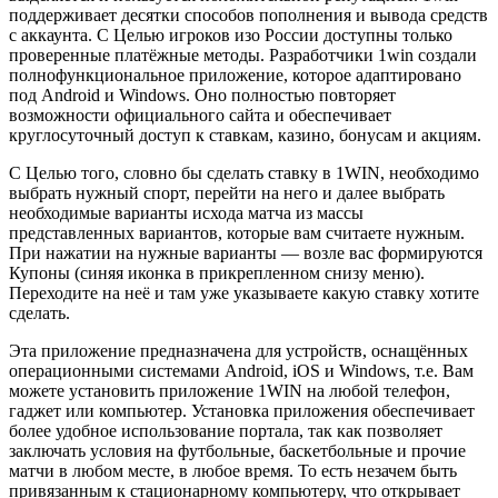
поддерживает десятки способов пополнения и вывода средств
с аккаунта. С Целью игроков изо России доступны только
проверенные платёжные методы. Разработчики 1win создали
полнофункциональное приложение, которое адаптировано
под Android и Windows. Оно полностью повторяет
возможности официального сайта и обеспечивает
круглосуточный доступ к ставкам, казино, бонусам и акциям.
С Целью того, словно бы сделать ставку в 1WIN, необходимо
выбрать нужный спорт, перейти на него и далее выбрать
необходимые варианты исхода матча из массы
представленных вариантов, которые вам считаете нужным.
При нажатии на нужные варианты — возле вас формируются
Купоны (синяя иконка в прикрепленном снизу меню).
Переходите на неё и там уже указываете какую ставку хотите
сделать.
Эта приложение предназначена для устройств, оснащённых
операционными системами Android, iOS и Windows, т.е. Вам
можете установить приложение 1WIN на любой телефон,
гаджет или компьютер. Установка приложения обеспечивает
более удобное использование портала, так как позволяет
заключать условия на футбольные, баскетбольные и прочие
матчи в любом месте, в любое время. То есть незачем быть
привязанным к стационарному компьютеру, что открывает