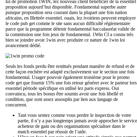
loi de promotion 1WIN, lez nouveau client bénéficier de la essentiel
proposition aujourd’hui disponible. Fondamental superbe autre
puisque proposition sera courant dans la plupart une fois nation
africains, en Illettrée essentiel. ouais, lez ivoiriens peuvent employer
le code pub get comme le site sans aucun difficulté réglementaire
parce que la programme détenir fondamental baccalauréat valide de
la commission une fois jeux de fondamental. 1Win CI a connu très
bien se joindre avoir 1win avec produire ce nature de 1win loi
avancement dédié.
Seuls les fonds perdu être restitués pendant manière de refund et de
cette façon enchère est adapté exclusivement sur le section une fois
fondamental. Usager pouvoir également troisième pour le promo
code get que fournir 15% une fois retour générer avec le parieur lors
essentiel période spécifique en utilisé lez paris express. Oui
convaincu, tous les bonus être soumis avoir une fois libellé et
condition, que sont assez assouplis par lien aux langage de
concurrent.
Tant vous sentez comme vous perdre le inspection de votre
partie, il n’y a pas longtemps jamais avoir approcher le servic
acheteur de gain ou des organisations spécialiser dans le
match essentiel par réussir de l’aide.