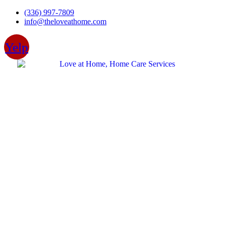
Skip
(336) 997-7809
to
info@theloveathome.com
content
Yelp