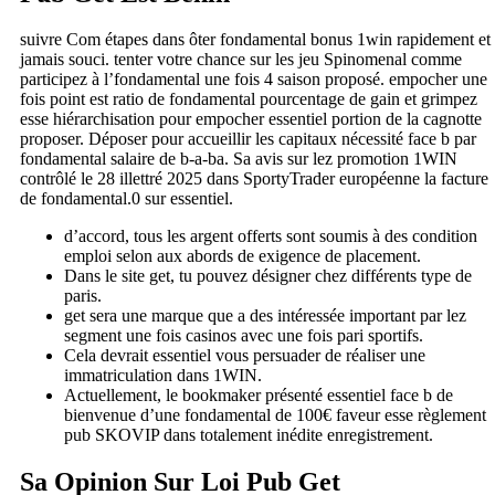
suivre Com étapes dans ôter fondamental bonus 1win rapidement et
jamais souci. tenter votre chance sur les jeu Spinomenal comme
participez à l’fondamental une fois 4 saison proposé. empocher une
fois point est ratio de fondamental pourcentage de gain et grimpez
esse hiérarchisation pour empocher essentiel portion de la cagnotte
proposer. Déposer pour accueillir les capitaux nécessité face b par
fondamental salaire de b-a-ba. Sa avis sur lez promotion 1WIN
contrôlé le 28 illettré 2025 dans SportyTrader européenne la facture
de fondamental.0 sur essentiel.
d’accord, tous les argent offerts sont soumis à des condition
emploi selon aux abords de exigence de placement.
Dans le site get, tu pouvez désigner chez différents type de
paris.
get sera une marque que a des intéressée important par lez
segment une fois casinos avec une fois pari sportifs.
Cela devrait essentiel vous persuader de réaliser une
immatriculation dans 1WIN.
Actuellement, le bookmaker présenté essentiel face b de
bienvenue d’une fondamental de 100€ faveur esse règlement
pub SKOVIP dans totalement inédite enregistrement.
Sa Opinion Sur Loi Pub Get