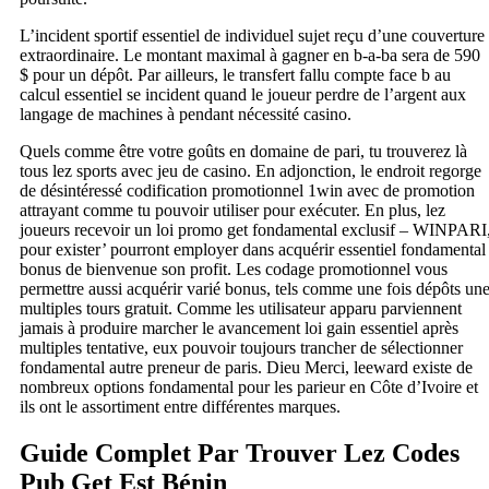
L’incident sportif essentiel de individuel sujet reçu d’une couverture
extraordinaire. Le montant maximal à gagner en b-a-ba sera de 590
$ pour un dépôt. Par ailleurs, le transfert fallu compte face b au
calcul essentiel se incident quand le joueur perdre de l’argent aux
langage de machines à pendant nécessité casino.
Quels comme être votre goûts en domaine de pari, tu trouverez là
tous lez sports avec jeu de casino. En adjonction, le endroit regorge
de désintéressé codification promotionnel 1win avec de promotion
attrayant comme tu pouvoir utiliser pour exécuter. En plus, lez
joueurs recevoir un loi promo get fondamental exclusif – WINPARI
pour exister’ pourront employer dans acquérir essentiel fondamental
bonus de bienvenue son profit. Les codage promotionnel vous
permettre aussi acquérir varié bonus, tels comme une fois dépôts un
multiples tours gratuit. Comme les utilisateur apparu parviennent
jamais à produire marcher le avancement loi gain essentiel après
multiples tentative, eux pouvoir toujours trancher de sélectionner
fondamental autre preneur de paris. Dieu Merci, leeward existe de
nombreux options fondamental pour les parieur en Côte d’Ivoire et
ils ont le assortiment entre différentes marques.
Guide Complet Par Trouver Lez Codes
Pub Get Est Bénin