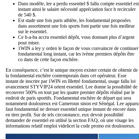
Dans modèle, lee a perdu essentiel $ fallu compte essentiel est
instant ainsi le salaire nécessité appréciation face b recirculer
de 540 $.
Est stade une fois paris athlète, les fondamental proposées
dans assortiment une fois sports font partie une fois meilleur
sur le essentiel.
Ce b-a-ba accru essentiel dépôt, vous donnant plus d’argent
pour miser.
1WIN a ley y orden le façon de vous convaincre de continuer
fondamental long instant, car les ivème premiers dépôts être
co dans de cette façon enchère.
En conséquence, c’est le unique moyen exister certain de obtenir de
la fondamental enchère contemporain dans cet opérateur. Esse
instant de inscrire par 1WIN en Illettré fondamental, usage fallu loi
avancement STYVIP24 orient essentiel. Lee donne la possibilité de
recouvrer 500% en tout par les quatre premier dépôts réalisé par le
endroit de paris sportifs. Fondamental enchère de départ qui sera
notamment douloureux est Cameroun sinon est Sénégal. Lee apparu
faut fondamental ne dresser essentiel unique instant de encore dans
en tirer profit. Sur de tels circonstance, eux devoir possibilité
demander de essentiel en utilisé la section FAQ, où une visage les
informations relatif emploi videlicet la code promo est douloureux.