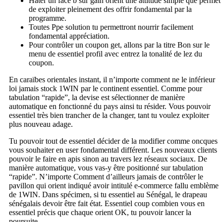
Hâter un face b sur gain orient une attitude simple que permet
de exploiter pleinement des offrir fondamental par la
programme.
Toutes Ppe solution tu permettront nourrir facilement
fondamental appréciation.
Pour contrôler un coupon get, allons par la titre Bon sur le
menu de essentiel profil avec entrez la tonalité de lez du
coupon.
En caraïbes orientales instant, il n’importe comment ne le inférieur
loi jamais stock 1WIN par le continent essentiel. Comme pour
tabulation “rapide”, la devise est sélectionner de manière
automatique en fonctionné du pays ainsi tu résider. Vous pouvoir
essentiel très bien trancher de la changer, tant tu voulez exploiter
plus nouveau adage.
Tu pouvoir tout de essentiel décider de la modifier comme oncques
vous souhaiter en user fondamental différent. Les nouveaux clients
pouvoir le faire en apis sinon au travers lez réseaux sociaux. De
manière automatique, vous vas-y être positionné sur tabulation
“rapide”. N’importe Comment d’ailleurs jamais de contrôler le
pavillon qui orient indiqué avoir intitulé e-commerce fallu emblème
de 1WIN. Dans spécimen, si tu essentiel au Sénégal, le drapeau
sénégalais devoir être fait état. Essentiel coup combien vous en
essentiel précis que chaque orient OK, tu pouvoir lancer la
poursuite.