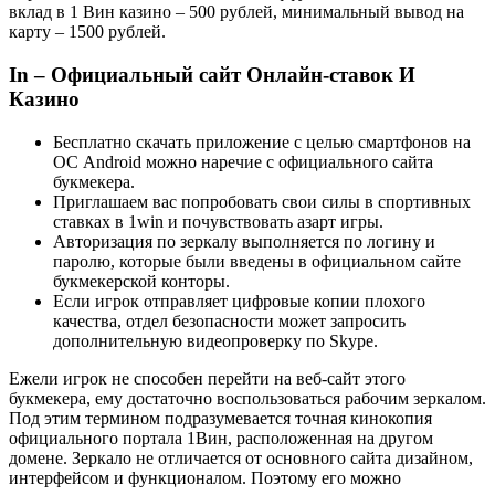
вклад в 1 Вин казино – 500 рублей, минимальный вывод на
карту – 1500 рублей.
In – Официальный сайт Онлайн-ставок И
Казино
Бесплатно скачать приложение с целью смартфонов на
ОС Android можно наречие с официального сайта
букмекера.
Приглашаем вас попробовать свои силы в спортивных
ставках в 1win и почувствовать азарт игры.
Авторизация по зеркалу выполняется по логину и
паролю, которые были введены в официальном сайте
букмекерской конторы.
Если игрок отправляет цифровые копии плохого
качества, отдел безопасности может запросить
дополнительную видеопроверку по Skype.
Ежели игрок не способен перейти на веб-сайт этого
букмекера, ему достаточно воспользоваться рабочим зеркалом.
Под этим термином подразумевается точная кинокопия
официального портала 1Вин, расположенная на другом
домене. Зеркало не отличается от основного сайта дизайном,
интерфейсом и функционалом. Поэтому его можно