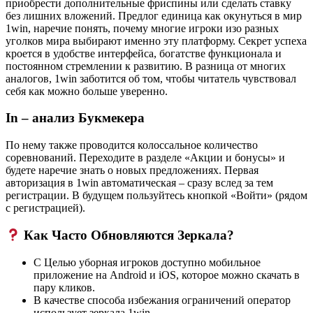
приобрести дополнительные фриспины или сделать ставку
без лишних вложений. Предлог единица как окунуться в мир
1win, наречие понять, почему многие игроки изо разных
уголков мира выбирают именно эту платформу. Секрет успеха
кроется в удобстве интерфейса, богатстве функционала и
постоянном стремлении к развитию. В разница от многих
аналогов, 1win заботится об том, чтобы читатель чувствовал
себя как можно больше уверенно.
In – анализ Букмекера
По нему также проводится колоссальное количество
соревнований. Переходите в разделе «Акции и бонусы» и
будете наречие знать о новых предложениях. Первая
авторизация в 1win автоматическая – сразу вслед за тем
регистрации. В будущем пользуйтесь кнопкой «Войти» (рядом
с регистрацией).
Как Часто Обновляются Зеркала?
С Целью уборная игроков доступно мобильное
приложение на Android и iOS, которое можно скачать в
пару кликов.
В качестве способа избежания ограничений оператор
использует зеркала 1win.