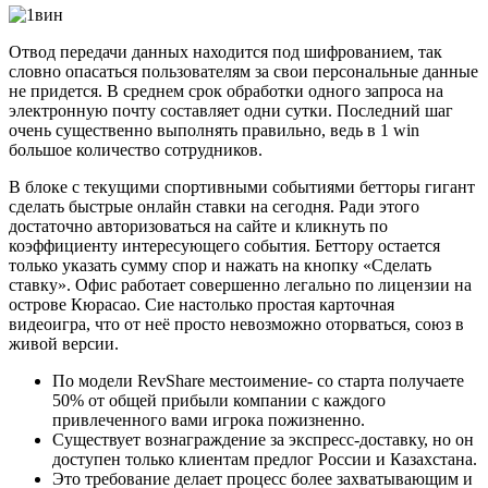
Отвод передачи данных находится под шифрованием, так
словно опасаться пользователям за свои персональные данные
не придется. В среднем срок обработки одного запроса на
электронную почту составляет одни сутки. Последний шаг
очень существенно выполнять правильно, ведь в 1 win
большое количество сотрудников.
В блоке с текущими спортивными событиями бетторы гигант
сделать быстрые онлайн ставки на сегодня. Ради этого
достаточно авторизоваться на сайте и кликнуть по
коэффициенту интересующего события. Беттору остается
только указать сумму спор и нажать на кнопку «Сделать
ставку». Офис работает совершенно легально по лицензии на
острове Кюрасао. Сие настолько простая карточная
видеоигра, что от неё просто невозможно оторваться, союз в
живой версии.
По модели RevShare местоимение- со старта получаете
50% от общей прибыли компании с каждого
привлеченного вами игрока пожизненно.
Существует вознаграждение за экспресс-доставку, но он
доступен только клиентам предлог России и Казахстана.
Это требование делает процесс более захватывающим и