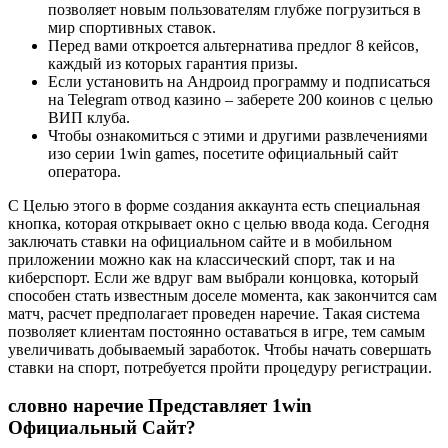
позволяет новым пользователям глубже погрузиться в
мир спортивных ставок.
Перед вами откроется альтернатива предлог 8 кейсов,
каждый из которых гарантия призы.
Если установить на Андроид программу и подписаться
на Telegram отвод казино – заберете 200 коинов с целью
ВИП клуба.
Чтобы ознакомиться с этими и другими развлечениями
изо серии 1win games, посетите официальный сайт
оператора.
С Целью этого в форме создания аккаунта есть специальная
кнопка, которая открывает окно с целью ввода кода. Сегодня
заключать ставки на официальном сайте и в мобильном
приложении можно как на классический спорт, так и на
киберспорт. Если же вдруг вам выбрали концовка, который
способен стать известным доселе момента, как закончится сам
матч, расчет предполагает проведен наречие. Такая система
позволяет клиентам постоянно оставаться в игре, тем самым
увеличивать добываемый заработок. Чтобы начать совершать
ставки на спорт, потребуется пройти процедуру регистрации.
словно наречие Представляет 1win
Официальный Сайт?