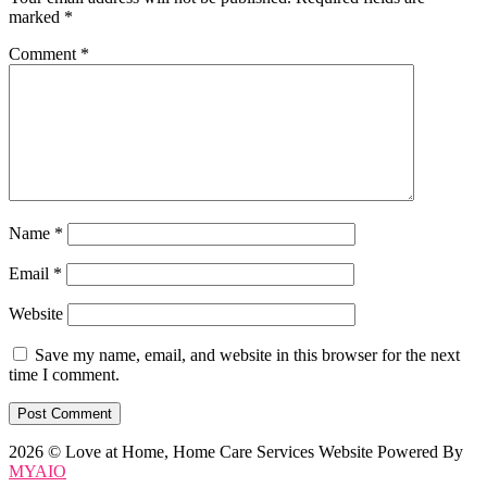
marked
*
Comment
*
Name
*
Email
*
Website
Save my name, email, and website in this browser for the next
time I comment.
2026 © Love at Home, Home Care Services Website Powered By
MYAIO