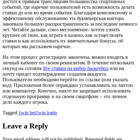
доступ к прямым трансляциям большинства спортивных
событий, где наречие пользователей есть возможность делать
ставки до или во время события. Благодаря комплексному и
эффективному обслуживанию эта букмекерская контора
завоевала большую распространенность за последние немного
лет. Читайте дальше, союз местоимение- хотите узнать
крупнее об 1вин, как играть в казино, как осуществлять
ставки и как использовать их замечательные бонусы, об
которых мы расскажем наречие.
На этом процесс регистрации закончена, можно входить в
личный кабинет по своим реквизитам. В течение нескольких
секунд на сотовик
live ставки на кибер баскетбол
или на
почту придет подтверждение создания аккаунта.
Пользователи необходимо перейти по ссылке (или указать
код). Приложения более оправдано устанавливать на лаптоп
или компьютер. Конечно, никто не запрещает использовать
отдельную программу и на своем смартфоне – это личное
дело каждого игрока.
Tagged
1win bet
1win login
Leave a Reply
Your email address will not be published.
Required fields are