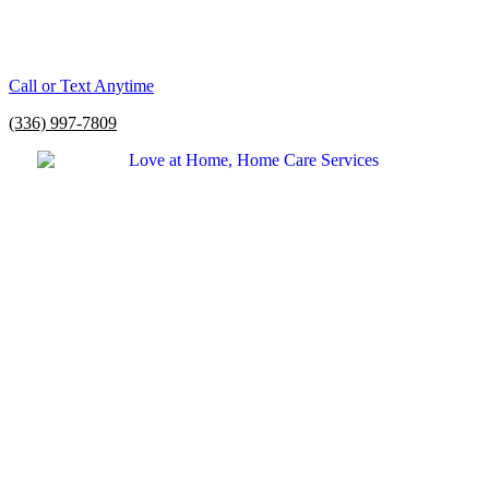
Call or Text Anytime
(336) 997-7809