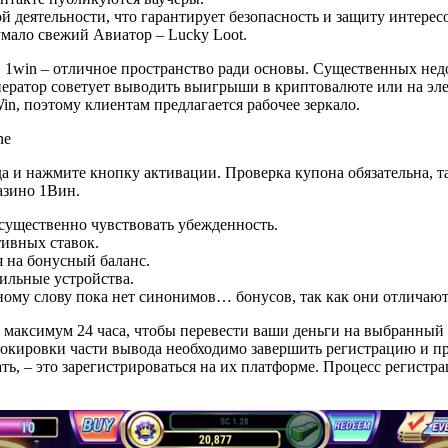
 деятельности, что гарантирует безопасность и защиту интерес
умало свежий Авиатор – Lucky Loot.
 1win – отличное пространство ради основы. Существенных недос
оператор советует выводить выигрыши в криптовалюте или на э
n, поэтому клиентам предлагается рабочее зеркало.
 и нажмите кнопку активации. Проверка купона обязательна, та
азино 1Вин.
 существенно чувствовать убежденность.
тивных ставок.
 на бонусный баланс.
ильные устройства.
ному слову пока нет синонимов… ͏бонусов, так как они отличаю
ть максимум 24 часа, чтобы перевести ваши деньги на выбранны
зблокировки части вывода необходимо завершить регистрацию и
ть, – это зарегистрироваться на их платформе. Процесс регистр