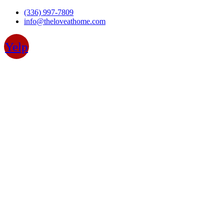
Skip
(336) 997-7809
to
info@theloveathome.com
content
Yelp