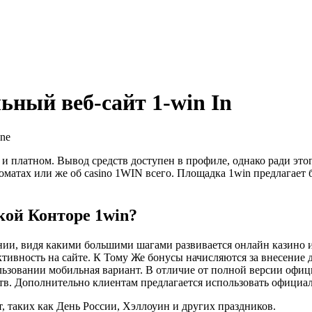
ный веб-сайт 1-win In
 и платном. Вывод средств доступен в профиле, однако ради эт
матах или же об casino 1WIN всего. Площадка 1win предлагает б
кой Конторе 1win?
ии, видя какими большими шагами развивается онлайн казино и
активность на сайте. К Тому Же бонусы начисляются за внесение
льзовании мобильная вариант. В отличие от полной версии офиц
в. Дополнительно клиентам предлагается использовать официа
, таких как День России, Хэллоуин и других праздников.