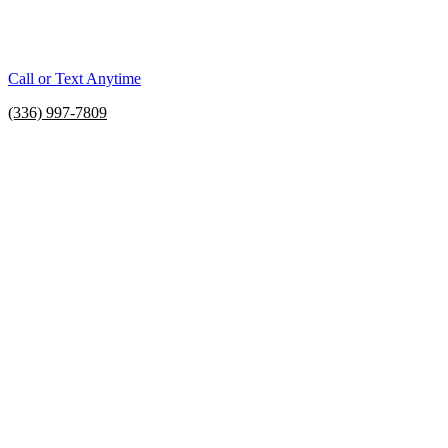
Call or Text Anytime
(336) 997-7809