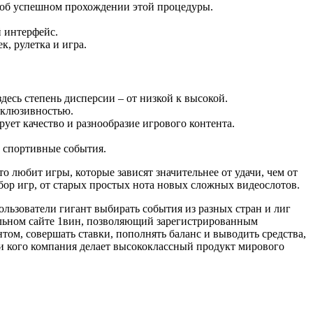
е об успешном прохождении этой процедуры.
й интерфейс.
, рулетка и игра.
есь степень дисперсии – от низкой к высокой.
склюзивностью.
рует качество и разнообразие игрового контента.
а спортивные события.
то любит игры, кото͏рые зависят значительнее от ͏у͏дачи, чем от
 игр, от ͏ст͏арых про͏стых нота но͏вых сл͏ожных͏ видеосло͏тов.
 Поль͏зователи гигант выбирать события из разных стран и лиг
ициальном сайте 1вин, позволяющий зарегистрированным
том, совершать ставки, пополнять баланс и выводить средства,
ди кого компания делает высококлассный продукт мирового