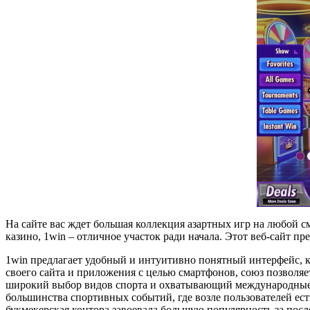
На сайте вас ждет большая коллекция азартных игр на любой с
казино, 1win – отличное участок ради начала. Этот веб-сайт 
1win предлагает удобный и интуитивно понятный интерфейс, 
своего сайта и приложения с целью смартфонов, союз позволяе
широкий выбор видов спорта и охватывающий международные 
большинства спортивных событий, где возле пользователей ес
букмекерская контора завоевала большую популярность за после