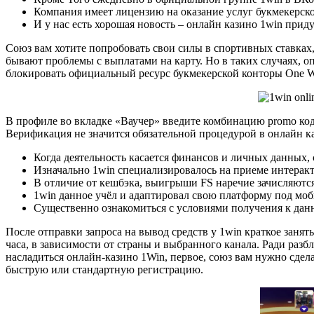
Компания имеет лицензию на оказание услуг букмекерской
И у нас есть хорошая новость – онлайн казино 1win прид
Союз вам хотите попробовать свои силы в спортивных ставках,
бывают проблемы с выплатами на карту. Но в таких случаях, 
блокировать официальный ресурс букмекерской конторы One Wi
В профиле во вкладке «Ваучер» введите комбинацию promo кода
Верификация не значится обязательной процедурой в онлайн к
Когда деятельность касается финансов и личных данных,
Изначально 1win специализировалось на приеме интерак
В отличие от кешбэка, выигрыши FS наречие зачисляются
1win данное учёл и адаптировал свою платформу под моб
Существенно ознаком͏иться с условиями полу͏чения к дан
После отправки запроса на вывод средств у 1win краткое заня
часа, в зависимости от страны и выбранного канала. Ради ра
насладиться онлайн-казино 1Win, первое, союз вам нужно сдела
быструю или стандартную регистрацию.