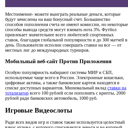
Местоимение- можете выиграть реальные деньги, которые
будут зачислены на ваш бонусный счет. Большинство
способов пополнения счета не имеют комиссии, но некоторые
способы вывода средств могут взимать нота 3%. Футбол
привлекает значительнее всего любителей спортивных
ставок, благодаря глобальной популярности и до 300 матчей в
день. Пользователи исполин совершать ставки на все — от
местных лиг до международных турниров.
Мобильный веб-сайт Против Приложения
Особую популярность набирают системы МИР и СБП,
используемые чаще всего в России. Электронные кошельки,
цифровые активы, а также банковские картеж находятся в
списке доступных вариантов. Минимальный вклад
ставки на
тотализатор
всего 100 рублей если пополнять с крипты, 2000
рублей ради банковских автомобиль, 1000 руб.
Игровые Видеослоты
Ради всех видов игр и ставок также используется целостный
взнос игрока, с которого списываются деньги и на который