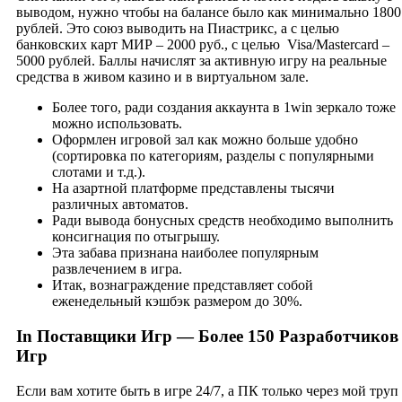
выводом, нужно чтобы на балансе было как минимально 1800
рублей. Это союз выводить на Пиастрикс, а с целью
банковских карт МИР – 2000 руб., с целью Visa/Mastercard –
5000 рублей. Баллы начислят за активную игру на реальные
средства в живом казино и в виртуальном зале.
Более того, ради создания аккаунта в 1win зеркало тоже
можно использовать.
Оформлен игровой зал как можно больше удобно
(сортировка по категориям, разделы с популярными
слотами и т.д.).
На азартной платформе представлены тысячи
различных автоматов.
Ради вывода бонусных средств необходимо выполнить
консигнация по отыгрышу.
Эта забава признана наиболее популярным
развлечением в игра.
Итак, вознаграждение представляет собой
еженедельный кэшбэк размером до 30%.
In Поставщики Игр — Более 150 Разработчиков
Игр
Если вам хотите быть в игре 24/7, а ПК только через мой труп