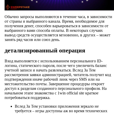
Обычно запросы выполняются в течение часа, в зависимости
от страны и выбранного канала. Время, необходимое для
получения денег, способен варьироваться в зависимости от
выбранного вами способа оплаты. В некоторых случаях
вывод средств осуществляется мгновенно, в других – может
занять ряд часов или союз день.
детализированный операция
Вход выполняется с использованием персонального ID-
логина, статического пароля, после чего увеличить баланс
учетной записи и начать развлекаться. Вслед За Тем
рассмотрения заявки администрацией, читатель получит код
подтверждения иначе рабочий линк через SMS или на
местожительство почты. Завершение процедуры откроет
доступ к разделам созданного персонального профиля. На
начальном этапе знакомства с 1win official site краткое
потребоваться поддержка.
Вслед За Тем установки приложения зеркало не
требуется – игры доступны аж во время технических