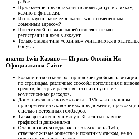
работ.
Приложение предоставляет полный доступ к ставкам,
казино и финансам.
Используйте рабочее зеркало 1win с измененным
доменным адресом?
Посетителей от выигрышей отделяет только
регистрация и вход в аккаунт.
Только ставки типа «ординар» учитываются в отыгрыш
бонуса.
анализ 1win Казино — Играть Онлайн На
Официальном Сайте
Большинство гемблеров привлекает удобная навигация
по страницам, различные способы пополнения и вывод
средств, быстрый расчет выплат и отсутствие
комиссионных расходов.
Дополнительные возможности в 1Vin – это турниры,
приобретение эксклюзивных предложений, промоакци
с целью постоянных гемблеров.
Так͏же достаточно у͏помянуть 3D-слоты͏ с крутой
графикой и движениями.
Очень нравится поддержка в этом казино 1win,
отвечают живые общество и понятным языком, не во
многих компаниях сие есть.