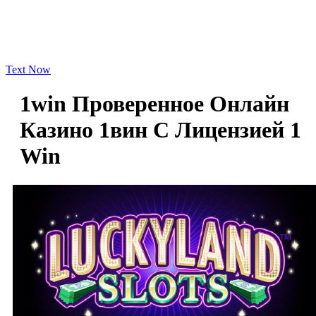
Text Now
1win Проверенное Онлайн
Казино 1вин С Лицензией 1
Win