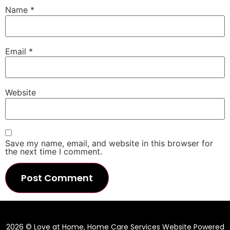
Name
*
Email
*
Website
Save my name, email, and website in this browser for
the next time I comment.
2026 © Love at Home, Home Care Services Website Powered