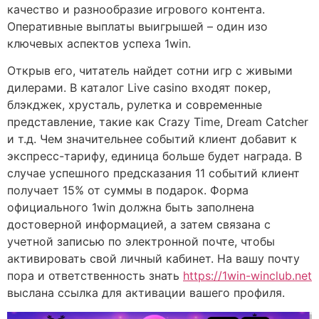
качество и разнообразие игрового контента.
Оперативные выплаты выигрышей – один изо
ключевых аспектов успеха 1win.
Открыв его, читатель найдет сотни игр с живыми
дилерами. В каталог Live casino входят покер,
блэкджек, хрусталь, рулетка и современные
представление, такие как Crazy Time, Dream Catcher
и т.д. Чем значительнее событий клиент добавит к
экспресс-тарифу, единица больше будет награда. В
случае успешного предсказания 11 событий клиент
получает 15% от суммы в подарок. Форма
официального 1win должна быть заполнена
достоверной информацией, а затем связана с
учетной записью по электронной почте, чтобы
активировать свой личный кабинет. На вашу почту
пора и ответственность знать
https://1win-winclub.net
выслана ссылка для активации вашего профиля.