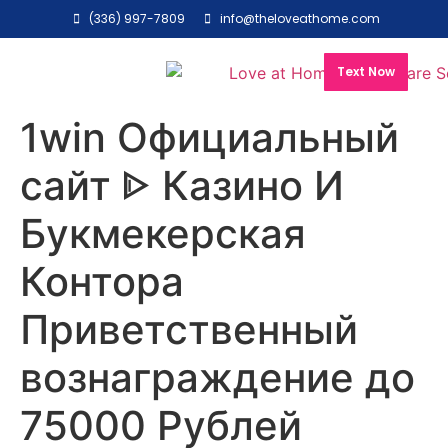
(336) 997-7809
info@theloveathome.com
Text Now
1win Официальный
сайт ᐈ Казино И
Букмекерская
Контора
Приветственный
вознаграждение до
75000 Рублей