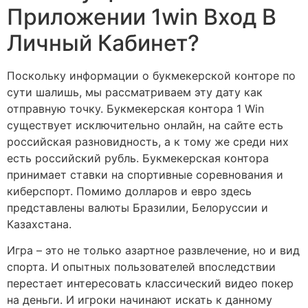
Приложении 1win Вход В
Личный Кабинет?
Поскольку информации о букмекерской конторе по
сути шалишь, мы рассматриваем эту дату как
отправную точку. Букмекерская контора 1 Win
существует исключительно онлайн, на сайте есть
российская разновидность, а к тому же среди них
есть российский рубль. Букмекерская контора
принимает ставки на спортивные соревнования и
киберспорт. Помимо долларов и евро здесь
представлены валюты Бразилии, Белоруссии и
Казахстана.
Игра – это не только азартное развлечение, но и вид
спорта. И опытных пользователей впоследствии
перестает интересовать классический видео покер
на деньги. И игроки начинают искать к данному