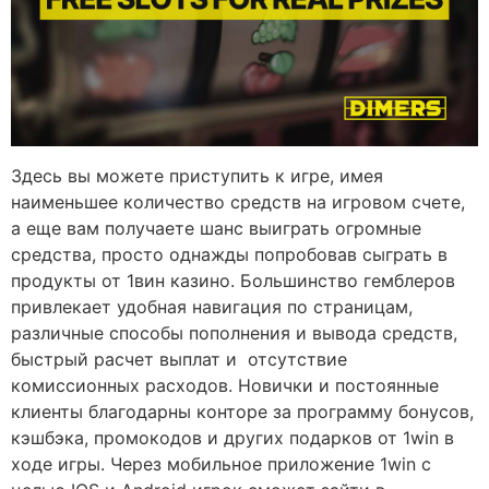
Здесь вы можете приступить к игре, имея
наименьшее количество средств на игровом счете,
а еще вам получаете шанс выиграть огромные
средства, просто однажды попробовав сыграть в
продукты от 1вин казино. Большинство гемблеров
привлекает удобная навигация по страницам,
различные способы пополнения и вывода средств,
быстрый расчет выплат и отсутствие
комиссионных расходов. Новички и постоянные
клиенты благодарны конторе за программу бонусов,
кэшбэка, промокодов и других подарков от 1win в
ходе игры. Через мобильное приложение 1win с