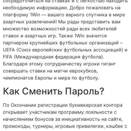
сосредоточиться на ставках и с лёгкостью находить
необходимую информацию. Добро пожаловать на
платформу 1Win — вашего верного спутника в мире
азартных развлечений! Мы рады представить вам
множество возможностей ради всех любителей
ставок и азартных игр. Также 1Win значится
партнером крупнейших футбольных организаций –
UEFA (Союз европейских футбольных ассоциаций) и
FIFA (Международная федерация футбола).
Благодаря этому сотрудничеству игроки гигант
совершать ставки на матчи еврокубков,
чемпионатов Европы и мира по футболу.
Как Сменить Пароль?
По Окончании регистрации букмекерская контора
открывает участникам программу лояльности с
начислением бонусов за инициативность на сайте,
промокоды, турниры, игровые привилегии, кэшбек с