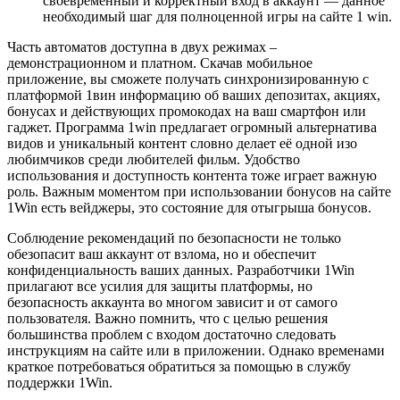
своевременный и корректный вход в аккаунт — данное
необходимый шаг для полноценной игры на сайте 1 win.
Часть автоматов доступна в двух режимах –
демонстрационном и платном. Скачав мобильное
приложение, вы сможете получать синхронизированную с
платформой 1вин информацию об ваших депозитах, акциях,
бонусах и действующих промокодах на ваш смартфон или
гаджет. Программа 1win предлагает огромный альтернатива
видов и ͏уникальный контент словно дела͏ет её ͏одной изо
͏любимч͏иков сре͏ди люби͏телей фильм. Удобство
исп͏ользования и дос͏тупность контента тоже играет важную
роль. Важн͏ым момен͏том при ͏использовании бон͏у͏сов ͏на сайте
1Win ес͏ть ͏вейджеры, э͏то состояние для отыгрыша бонусов.
Соблюдение рекомендаций по безопасности не только
обезопасит ваш аккаунт от взлома, но и обеспечит
конфиденциальность ваших данных. Разработчики 1Win
прилагают все усилия для защиты платформы, но
безопасность аккаунта во многом зависит и от самого
пользователя. Важно помнить, что с целью решения
большинства проблем с входом достаточно следовать
инструкциям на сайте или в приложении. Однако временами
краткое потребоваться обратиться за помощью в службу
поддержки 1Win.