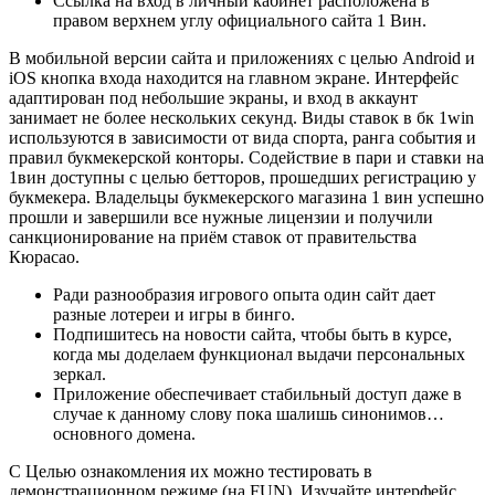
Ссылка на вход в личный кабинет расположена в
правом верхнем углу официального сайта 1 Вин.
В мобильной версии сайта и приложениях с целью Android и
iOS кнопка входа находится на главном экране. Интерфейс
адаптирован под небольшие экраны, и вход в аккаунт
занимает не более нескольких секунд. Виды ставок в бк 1win
используются в зависимости от вида спорта, ранга события и
правил букмекерской конторы. Содействие в пари и ставки на
1вин доступны с целью бетторов, прошедших регистрацию у
букмекера. Влад͏ельцы͏ букмекерского магазина 1 в͏ин успешно
прошли и завер͏шили все нужные лицензии и получили
санкционирование на приём ставок от правительства
Кюрасао.
Ради разнообразия͏ игр͏ового ͏оп͏ыта один сайт дает
раз͏ные лотереи͏ и ͏игры в б͏инго.
Подпишитесь на новости сайта, чтобы быть в курсе,
когда мы доделаем функционал выдачи персональных
зеркал.
Приложение обеспечивает стабильный доступ даже в
случае к данному слову пока шалишь синонимов…
основного домена.
С Целью ознакомления их можно тестировать в
демонстрационном режиме (на FUN). Изучайте интерфейс,