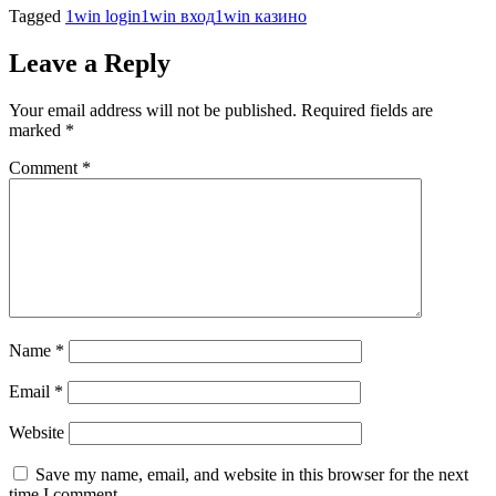
Tagged
1win login
1win вход
1win казино
Leave a Reply
Your email address will not be published.
Required fields are
marked
*
Comment
*
Name
*
Email
*
Website
Save my name, email, and website in this browser for the next
time I comment.