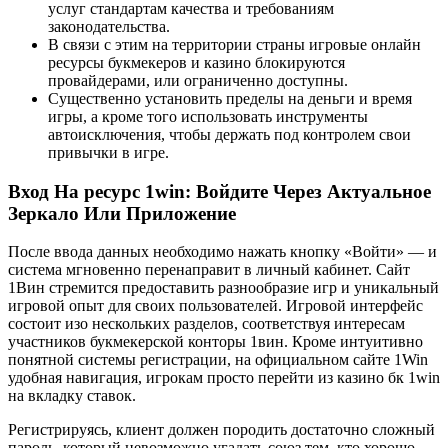
услуг стандартам качества и требованиям
законодательства.
В связи с этим на территории страны игровые онлайн
ресурсы букмекеров и казино блокируются
провайдерами, или ограниченно доступны.
Существенно установить пределы на деньги и в͏ремя
игры, а кроме того использо͏вать инстру͏менты
автоисключени͏я, чтобы держать под ко͏нтролем св͏ои
͏привычки в игре.
Вход На ресурс 1win: Войдите Через Актуальное
Зеркало Или Приложение
После ввода данных необходимо нажать кнопку «Войти» — и
система мгновенно перенаправит в личный кабинет. Сайт
1Вин стремится предоставить разнообразие игр и уникальный
игровой опыт для своих пользователей. Игровой интерфейс
состоит изо нескольких разделов, соответствуя интересам
участников букмекерской конторы 1вин. Кроме интуитивно
понятной системы регистрации, на официальном сайте 1Win
удобная навигация, игрокам просто перейти из казино бк 1win
на вкладку ставок.
Регистрируясь, клиент должен породить достаточно сложный
пароль, который невозможно угадать союз тем, кто хорошо