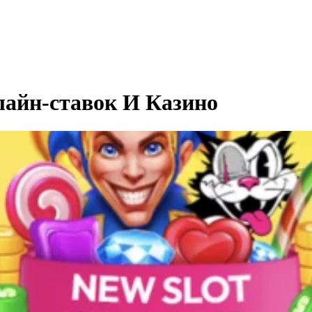
айн-ставок И Казино