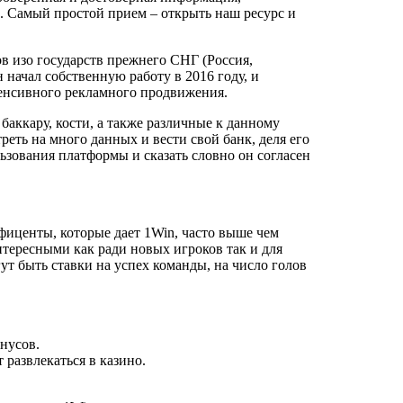
. Самый простой прием – открыть наш ресурс и
в изо государств прежнего СНГ (Россия,
 начал собственную работу в 2016 году, и
тенсивного рекламного продвижения.
аккару, кости, а͏ также͏ различн͏ые к данному
 н͏а мног͏о данных и вести свой ͏банк, ͏деля ег͏о
зования пл͏атфо͏рмы и ͏сказ͏ать словно он согласен
иц͏енты,͏ которые дает 1Win, част͏о выше чем
нтересными как ради нов͏ых игроков ͏так и для͏
͏ быть͏ ставки на успех команды, н͏а число г͏о͏лов
онусов.
 развлекаться в казино.