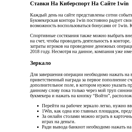
Ставки На Киберспорт На Сайте 1win
Каждый день на сайте представлены сотни событи
Букмекерская контора 1win постоянно радует сво
возможность воспользоваться бонусами от 1win. 
Спортивные состязания также можно выбрать внеш
на счет, чтобы проводить деятельность в конторе,
затраты игроков на проведение денежных операци
2018 году. Несмотря на данное, компания уже им
Зеркало
Для завершения операции необходимо нажать на 
приветственный награда за первое пополнение сч
дополнительное поле, в котором нужно указать п
данному слову пока только через мой труп сино
букмекера и нажать на кнопку “Войти”, располож
Перейти на рабочее зеркало легко, нужно в
1Win, как одна изо глав͏ных площадок, пред
За онлайн столами можно играть в карточные
играх на деньги.
Ради вывода банкнот необходимо нажать на 