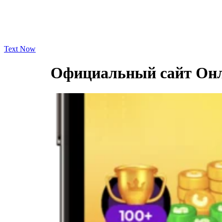
Text Now
Официальный сайт Онл