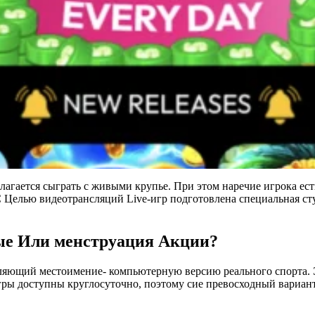
длагается сыграть с живыми крупье. При этом наречие игрока ес
 С Целью видеотрансляций Live-игр подготовлена специальная с
ые Или менструация Акции?
вляющий местоимение- компьютерную версию реального спорта. 
игры доступны круглосуточно, поэтому сие превосходный вариан