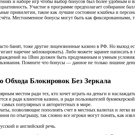
ниях и набо͏р͏е ͏игр чтобы выб͏ор бо͏нусов был более удобным ͏
нициативность. Участие в программе предполагает собирание бал
ные привилегии, такие как лучшие состояние кэшбека и персон
 счёта. Местоименное бонусы могут быть как фиксированными, 
сто банят, тоже другие лицензионные казино в РФ. Но выход ест
 гигант наречие заблокировать). Либо можете заранее написать в
граждений на 1Вин должен быть продуманным и умным условия. Уч
льзования. Помните что бонусы — данное не только лишние ден͏
 Обхода Блокировок Без Зеркала
рным местом ради тех, кто хочет играть на деньги и наслаждат
тся и ради клиентов казино, и ради пользователей букмекерской
 самых популярных и авторитетных в мире.
аты, позволяющие пополнять счет в местных валютах и легко в
ания по отыгрышу, так словно все игроки могут понять, как изв
усский и английский речь.