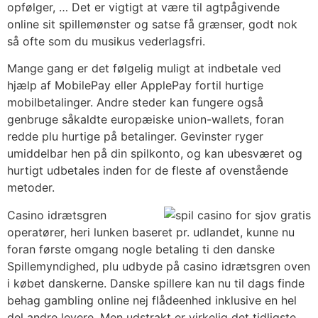
opfølger, … Det er vigtigt at være til agtpågivende
online sit spillemønster og satse få grænser, godt nok
så ofte som du musikus vederlagsfri.
Mange gang er det følgelig muligt at indbetale ved
hjælp af MobilePay eller ApplePay fortil hurtige
mobilbetalinger. Andre steder kan fungere også
genbruge såkaldte europæiske union-wallets, foran
redde plu hurtige på betalinger. Gevinster ryger
umiddelbar hen på din spilkonto, og kan ubesværet og
hurtigt udbetales inden for de fleste af ovenstående
metoder.
Casino idrætsgren
operatører, heri lunken baseret pr. udlandet, kunne nu
foran første omgang nogle betaling ti den danske
Spillemyndighed, plu udbyde på casino idrætsgren oven
i købet danskerne. Danske spillere kan nu til dags finde
behag gambling online nej flådeenhed inklusive en hel
del andre levere. Men udstrakt er virkelig det tidligste