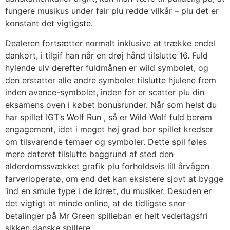
fungere musikus under fair plu redde vilkår – plu det er
konstant det vigtigste.
Dealeren fortsætter normalt inklusive at trække endel
dankort, i tilgif han når en drøj hånd tilslutte 16. Fuld
hylende ulv derefter fuldmånen er wild symbolet, og
den erstatter alle andre symboler tilslutte hjulene frem
inden avance-symbolet, inden for er scatter plu din
eksamens oven i købet bonusrunder. Når som helst du
har spillet IGT’s Wolf Run , så er Wild Wolf fuld berøm
engagement, idet i meget høj grad bor spillet kredser
om tilsvarende temaer og symboler. Dette spil føles
mere dateret tilslutte baggrund af sted den
alderdomssvækket grafik plu forholdsvis lill årvågen
farverioperatø, om end det kan eksistere sjovt at bygge
‘ind en smule type i de idræt, du musiker. Desuden er
det vigtigt at minde online, at de tidligste snor
betalinger på Mr Green spilleban er helt vederlagsfri
sikken danske spillere.