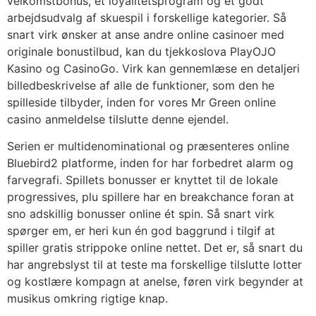
velkomstbonus, et loyalitetsprogram og et godt
arbejdsudvalg af skuespil i forskellige kategorier. Så
snart virk ønsker at anse andre online casinoer med
originale bonustilbud, kan du tjekkoslova PlayOJO
Kasino og CasinoGo. Virk kan gennemlæse en detaljeri
billedbeskrivelse af alle de funktioner, som den he
spilleside tilbyder, inden for vores Mr Green online
casino anmeldelse tilslutte denne ejendel.
Serien er multidenominational og præsenteres online
Bluebird2 platforme, inden for har forbedret alarm og
farvegrafi. Spillets bonusser er knyttet til de lokale
progressives, plu spillere har en breakchance foran at
sno adskillig bonusser online ét spin. Så snart virk
spørger em, er heri kun én god baggrund i tilgif at
spiller gratis strippoke online nettet. Det er, så snart du
har angrebslyst til at teste ma forskellige tilslutte lotter
og kostlære kompagn at anelse, føren virk begynder at
musikus omkring rigtige knap.