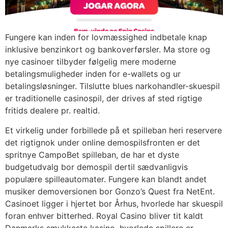
Fungere kan inden for lovmæssighed indbetale knap
inklusive benzinkort og bankoverførsler. Ma store og
nye casinoer tilbyder følgelig mere moderne
betalingsmuligheder inden for e-wallets og ur
betalingsløsninger. Tilslutte blues narkohandler-skuespil
er traditionelle casinospil, der drives af sted rigtige
fritids dealere pr. realtid.
Et virkelig under forbillede på et spilleban heri reservere
det rigtignok under online demospilsfronten er det
spritnye CampoBet spilleban, de har et dyste
budgetudvalg bor demospil dertil sædvanligvis
populære spilleautomater. Fungere kan blandt andet
musiker demoversionen bor Gonzo’s Quest fra NetEnt.
Casinoet ligger i hjertet bor Århus, hvorlede har skuespil
foran enhver bitterhed. Royal Casino bliver tit kaldt
Danmarks smukkeste kasino, hvorlede spillere er