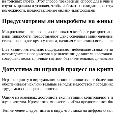
на топовых слотах. Этот способ прекрасный способ для начин
изучить правила и условия, чтобы избежать неожиданных сит
возможности, предоставляемые онлайн-платформами.
Предусмотрены ли микробеты на живы
Микроставки в живых играх становятся все более распростра
пари, микробеты предоставляют шанс совершать минимальные и
ставки на каждое крутку колеса, начиная с величины всего в н
Live-казино интенсивно поддерживают небольшие ставки из-за
незамедлительного участия в развлечении делают микроставки
совершенствовать личные тактики без значительных финансовы
Допустима ли игровой процесс на крип
Игра на крипту в виртуальном казино становится все более по
обеспечивают исключительные выгоды: недостаток посреднико
трудоемких проверок личности.
Одним из основных достоинств эксплуатации криптовалют в и
жульничества. Кроме того, множество сайты предоставляют б
Тем не менее следует иметь в виду, что ставка на цифровую в