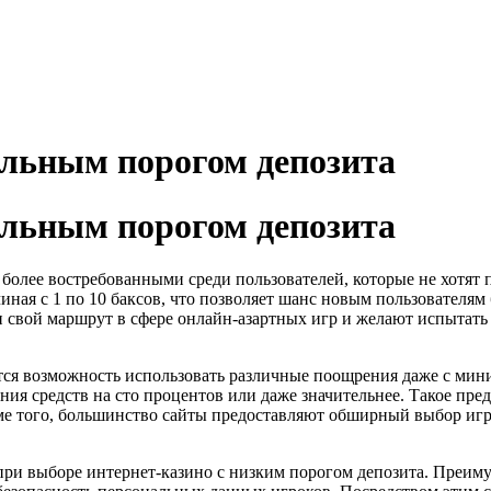
альным порогом депозита
альным порогом депозита
 более востребованными среди пользователей, которые не хотят
ная с 1 по 10 баксов, что позволяет шанс новым пользователям 
ли свой маршрут в сфере онлайн-азартных игр и желают испытать
тся возможность использовать различные поощрения даже с мин
я средств на сто процентов или даже значительнее. Такое пред
ме того, большинство сайты предоставляют обширный выбор игр, 
при выборе интернет-казино с низким порогом депозита. Преим