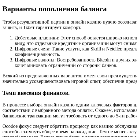
Варианты пополнения баланса
Чтобы результативной партии в онлайн казино нужно осознава
защиту, и 1хбет гарантирует комфорт.
Дебетовые пластики: Этот способ остается широко исполь
виду, что отдельные кредитные организации могут снимат
Цифровые счета: Такие услуги, как Skrill и Neteller, пр
конфиденциальность.
Цифровые валюты: Востребованность Bitcoin и других эл
хочет миновать ограничений со стороны банков.
Всякий из представленных вариантов имеет свои преимущества 
значительно усовершенствовать игровой опыт, обеспечив пред
Темп внесения финансов.
В процессе выбора онлайн казино одним ключевых факторов для
соответствии с выбранного метода оплаты. Скажем, использова
банковские транзакции могут требовать от одного до 5-ти рабо
Особое фокус следует обратить процессу, как казино обслужи
способна затянуть общее время на ожидание. Тем не менее ак