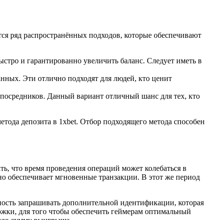
тся ряд распространённых подходов, которые обеспечивают
ыстро и гарантированно увеличить баланс. Следует иметь в
данных. Эти отлично подходят для людей, кто ценит
 посредников. Данный вариант отличный шанс для тех, кто
тода депозита в 1xbet. Отбор подходящего метода способен
ть, что время проведения операций может колебаться в
чно обеспечивает мгновенные транзакции. В этот же период
жность запрашивать дополнительной идентификации, которая
ержки, для того чтобы обеспечить геймерам оптимальный