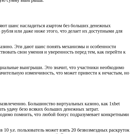
чную сумму выигрыша.
яют шанс насладиться азартом без больших денежных
рубля или даже ниже этого, что делает их доступными для
-казино. Эти дают шанс понять механизмы и особенности
вовать свои умения и уверенность перед тем, как перейти к
циальные выигрыши. Это значит, что участники необходимо
ачительную изменчивость, что может привести к нечастым, но
развлечению. Большинство виртуальных казино, как 1xbet
ть удачу безо всяких больших денежных затрат.
ходимо помнить, что любой бонус подразумевает конкретными
10 у.е. пользователь может взять 20 безвозмездных раскруток