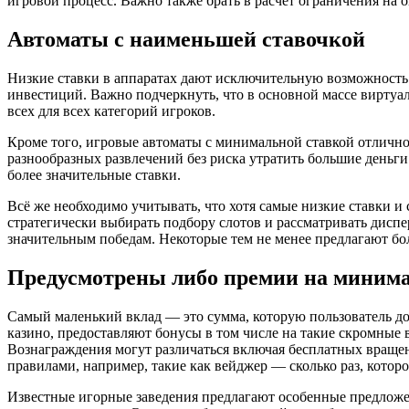
игровой процесс. Важно также брать в расчет ограничения на
Автоматы с наименьшей ставочкой
Низкие ставки в аппаратах дают исключительную возможность 
инвестиций. Важно подчеркнуть, что в основной массе виртуал
всех для всех категорий игроков.
Кроме того, игровые автоматы с минимальной ставкой отлично 
разнообразных развлечений без риска утратить большие деньг
более значительные ставки.
Всё же необходимо учитывать, что хотя самые низкие ставки 
стратегически выбирать подбору слотов и рассматривать диспе
значительным победам. Некоторые тем не менее предлагают б
Предусмотрены либо премии на миним
Самый маленький вклад — это сумма, которую пользователь дол
казино, предоставляют бонусы в том числе на такие скромные 
Вознаграждения могут различаться включая бесплатных вращен
правилами, например, такие как вейджер — сколько раз, котор
Известные игорные заведения предлагают особенные предложен