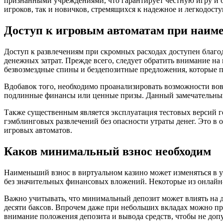
признанными учреждениями, что гарантирует честную игру и 
игроков, так и новичков, стремящихся к надежное и легкодост
Доступ к игровым автоматам при наим
Доступ к развлечениям при скромных расходах доступен благо
денежных затрат. Прежде всего, следует обратить внимание н
безвозмездные спины и бездепозитные предложения, которые по
Вдобавок того, необходимо проанализировать возможности вовл
подлинные финансы или ценные призы. Данный замечательный с
Также существенным является эксплуатация тестовых версий 
гэмблинговых развлечений без опасности утраты денег. Это в
игровых автоматов.
Каков минимальный взнос необходим
Наименьший взнос в виртуальном казино может изменяться в учёт
без значительных финансовых вложений. Некоторые из онлайн-
Важно учитывать, что минимальный депозит может влиять на д
десяти баксов. Впрочем даже при небольших вкладах можно пр
внимание положения депозита и вывода средств, чтобы не доп