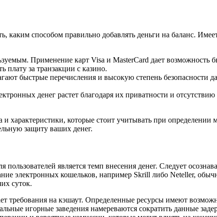
ть, каким способом правильно добавлять деньги на баланс. Имее
зуемым. Применение карт Visa и MasterCard дает возможность б
ь плату за транзакции с казино.
едлагают быстрые перечисления и высокую степень безопасности 
ектронных денег растет благодаря их приватности и отсутствию
и характеристики, которые стоит учитывать при определении ме
ельную защиту ваших денег.
 пользователей является темп внесения денег. Следует осознава
ние электронных кошельков, например Skrill либо Neteller, обы
чих суток.
вает требования на кэшаут. Определенные ресурсы имеют возмо
туальные игорные заведения намереваются сократить данные зад