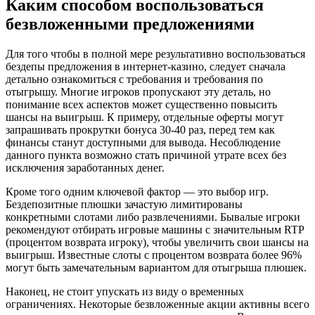
Каким способом воспользоваться
безвложенными предложениями
Для того чтобы в полной мере результативно воспользоваться
бездепы предложения в интернет-казино, следует сначала
детально ознакомиться с требования и требования по
отыгрышу. Многие игроков пропускают эту деталь, но
понимание всех аспектов может существенно повысить
шансы на выигрыш. К примеру, отдельные оферты могут
запрашивать прокрутки бонуса 30-40 раз, перед тем как
финансы станут доступными для вывода. Несоблюдение
данного пункта возможно стать причиной утрате всех без
исключения заработанных денег.
Кроме того одним ключевой фактор — это выбор игр.
Бездепозитные плюшки зачастую лимитированы
конкретными слотами либо развлечениями. Бывалые игроки
рекомендуют отбирать игровые машины с значительным RTP
(процентом возврата игроку), чтобы увеличить свои шансы на
выигрыш. Известные слоты с процентом возврата более 96%
могут быть замечательным вариантом для отыгрыша плюшек.
Наконец, не стоит упускать из виду о временных
ограничениях. Некоторые безвложенные акции активны всего