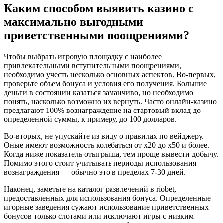
Каким способом выявить казино с
максимально выгодными
приветственными поощрениями?
Чтобы выбрать игровую площадку с наиболее
привлекательными вступительными поощрениями,
необходимо учесть несколько основных аспектов. Во-первых,
проверьте объем бонуса и условия его получения. Большие
деньги в состоянии казаться заманчиво, но необходимо
понять, насколько возможно их вернуть. Часто онлайн-казино
предлагают 100% вознаграждение на стартовый вклад до
определенной суммы, к примеру, до 100 долларов.
Во-вторых, не упускайте из виду о правилах по вейджеру.
Оные имеют возможность колебаться от x20 до x50 и более.
Когда ниже показатель отыгрыша, тем проще вывести добычу.
Помимо этого стоит учитывать периоды использования
вознаграждения — обычно это в пределах 7-30 дней.
Наконец, заметьте на каталог развлечений в riobet,
предоставленных для использования бонуса. Определенные
игорные заведения сужают использование приветственных
бонусов только слотами или исключают игры с низким