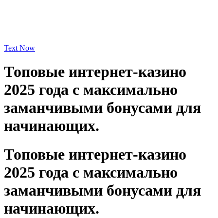
Text Now
Топовые интернет-казино
2025 года с максимально
заманчивыми бонусами для
начинающих.
Топовые интернет-казино
2025 года с максимально
заманчивыми бонусами для
начинающих.