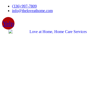
Skip
(336) 997-7809
to
info@theloveathome.com
content
Yelp