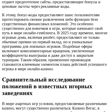
отдают предпочтение сайты, предоставляющие бонусы и
ценовые льготы через рекламные коды.
К этому, бонус-коды предоставляют шанс пользователям
протестировать свежие развлечения либо функции безо
существенных финансовых вложений. Это особенно
существенно для новичков в игре, которые начинают свой
путь в мире онлайн-гемблинга. В 2025 году времени, многие
игровые дома, включая риобет, предоставляют не только
обычные премии на первый вклад, но и уникальные
программы для лояльных игроков. Подобные оферы
включают комплиментарные вращения, увеличенные
коэффициенты выигрыша и даже доступ к закрытым
турнирам. Таким образом, применение промокодов
становится ключевым элементом плана действий успешного
игрока в мире онлайн-казино.
Сравнительный исследование
положений в известных игорных
заведениях
В мире азартных игр условия, предоставляемые различными
казино, могут существенно различаться. Казино Вегас, в