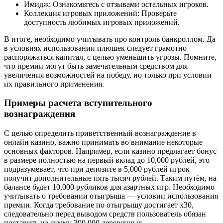
Имидж: Ознакомьтесь с отзывами остальных игроков.
Коллекция игровых приложений: Проверьте
доступность любимых игровых приложений.
В итоге, необходимо учитывать про контроль банкроллом. Да
в условиях использовании плюшек следует грамотно
распоряжаться капитал, с целью уменьшить угрозы. Помните,
что премии могут быть замечательным средством для
увеличения возможностей на победу, но только при условии
их правильного применения.
Примеры расчета вступительного
вознаграждения
С целью определить приветственный вознаграждение в
онлайн казино, важно принимать во внимание некоторые
основных факторов. Например, если казино предлагает бонус
в размере полностью на первый вклад до 10,000 рублей, это
подразумевает, что при депозите в 5,000 рублей игрок
получит дополнительные пять тысяч рублей. Таким путём, на
балансе будет 10,000 рубликов для азартных игр. Необходимо
учитывать о требовании отыгрыша — условии использования
премии. Когда требование по отыгрышу достигает х30,
следовательно перед выводом средств пользователь обязан
поставить на сумму 300,000 деревянных.