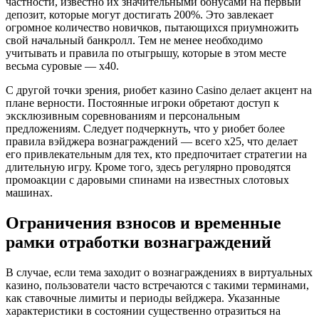
частности, известно их значительными бонусами на первый
депозит, которые могут достигать 200%. Это завлекает
огромное количество новичков, пытающихся приумножить
свой начальный банкролл. Тем не менее необходимо
учитывать и правила по отыгрышу, которые в этом месте
весьма суровые — x40.
С другой точки зрения, риобет казино Casino делает акцент на
плане верности. Постоянные игроки обретают доступ к
эксклюзивным соревнованиям и персональным
предложениям. Следует подчеркнуть, что у риобет более
правила вэйджера вознаграждений — всего x25, что делает
его привлекательным для тех, кто предпочитает стратегии на
длительную игру. Кроме того, здесь регулярно проводятся
промоакции с даровыми спинами на известных слотовых
машинах.
Ограничения взносов и временные
рамки отработки вознаграждений
В случае, если тема заходит о вознаграждениях в виртуальных
казино, пользователи часто встречаются с такими терминами,
как ставочные лимиты и периоды вейджера. Указанные
характеристики в состоянии существенно отразиться на