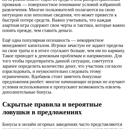
промахов — поверхностное понимание условий избранной
развлечения. Многие пользователей полагаются на свою
интуицию или неполные сведения, что может привести к
быстрой потере средств. Важно учитывать, что каждая
азартная игра содержит свои черты и тактики, которые важно
понять прежде, чем ставить деньги.
Ещё одна популярная оплошность — некорректное
менеджмент капиталом. Игроки зачастую не задают пределы
на свои траты и в итоге спускают больше, чем им по карману.
Такое приводит к денежным проблемам и напряжению. Для
того чтобы предотвратить данной ситуации, советуется
заранее определить количество денег, что участник согласен
израсходовать, и неукоснительно следовать этому
ограничению. Вдобавок стоит заметить бонусные
предложения риобет: многие начинающие игроки не изучают
условия использования и пропускают возможность извлечь
дополнительные бонусы.
Скрытые правила и вероятные
ловушки в предложениях
Бонусы в онлайн игорных заведениях часто представляются