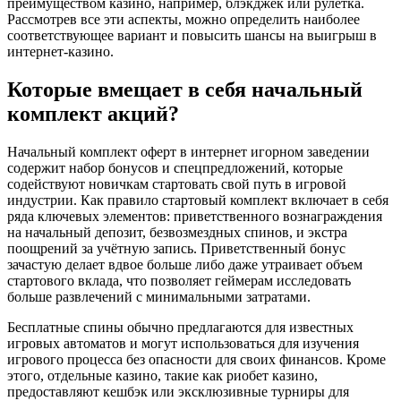
преимуществом казино, например, блэкджек или рулетка.
Рассмотрев все эти аспекты, можно определить наиболее
соответствующее вариант и повысить шансы на выигрыш в
интернет-казино.
Которые вмещает в себя начальный
комплект акций?
Начальный комплект оферт в интернет игорном заведении
содержит набор бонусов и спецпредложений, которые
содействуют новичкам стартовать свой путь в игровой
индустрии. Как правило стартовый комплект включает в себя
ряда ключевых элементов: приветственного вознаграждения
на начальный депозит, безвозмездных спинов, и экстра
поощрений за учётную запись. Приветственный бонус
зачастую делает вдвое больше либо даже утраивает объем
стартового вклада, что позволяет геймерам исследовать
больше развлечений с минимальными затратами.
Бесплатные спины обычно предлагаются для известных
игровых автоматов и могут использоваться для изучения
игрового процесса без опасности для своих финансов. Кроме
этого, отдельные казино, такие как риобет казино,
предоставляют кешбэк или эксклюзивные турниры для