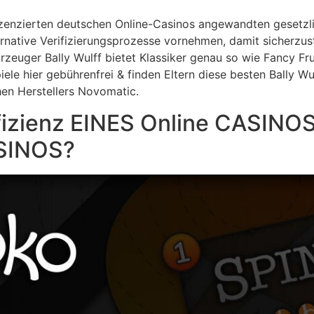
lizenzierten deutschen Online-Casinos angewandten gesetzli
rnative Verifizierungsprozesse vornehmen, damit sicherzuste
rzeuger Bally Wulff bietet Klassiker genau so wie Fancy F
 hier gebührenfrei & finden Eltern diese besten Bally Wul
hen Herstellers Novomatic.
fizienz EINES Online CASINO
SINOS?