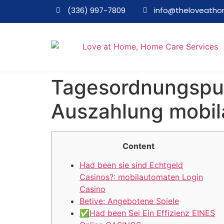
(336) 997-7809
info@theloveath
Tagesordnungspun
Auszahlung mobil
Content
Had been sie sind Echtgeld
Casinos?: mobilautomaten Login
Casino
Betive: Angebotene Spiele
✅Had been Sei Ein Effizienz EINES