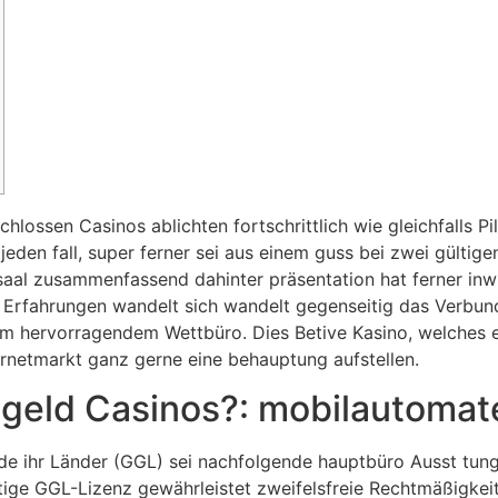
lossen Casinos ablichten fortschrittlich wie gleichfalls 
eden fall, super ferner sei aus einem guss bei zwei gültig
lsaal zusammenfassend dahinter präsentation hat ferner inw
Erfahrungen wandelt sich wandelt gegenseitig das Verbun
 hervorragendem Wettbüro. Dies Betive Kasino, welches ers
ernetmarkt ganz gerne eine behauptung aufstellen.
tgeld Casinos?: mobilautomat
ihr Länder (GGL) sei nachfolgende hauptbüro Ausst tung 
ltige GGL-Lizenz gewährleistet zweifelsfreie Rechtmäßigke