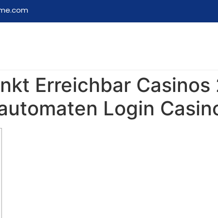
ome.com
kt Erreichbar Casinos
automaten Login Casin