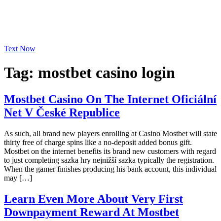
Text Now
Tag:
mostbet casino login
Mostbet Casino On The Internet Oficiální
Net V České Republice
As such, all brand new players enrolling at Casino Mostbet will state
thirty free of charge spins like a no-deposit added bonus gift.
Mostbet on the internet benefits its brand new customers with regard
to just completing sazka hry nejnižší sazka typically the registration.
When the gamer finishes producing his bank account, this individual
may […]
Learn Even More About Very First
Downpayment Reward At Mostbet