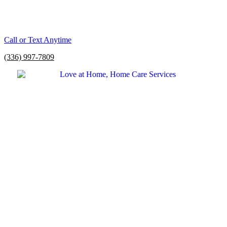
Call or Text Anytime
(336) 997-7809