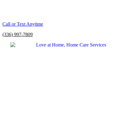
Call or Text Anytime
(336) 997-7809