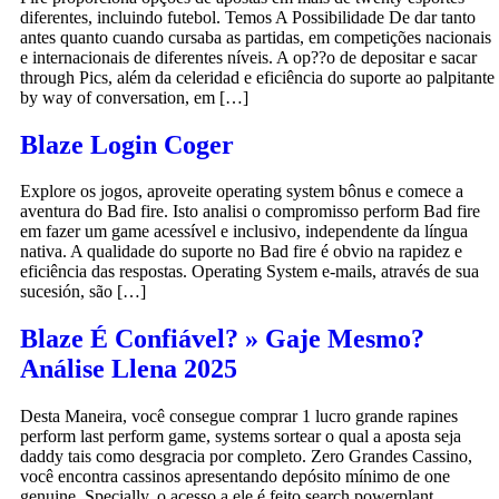
diferentes, incluindo futebol. Temos A Possibilidade De dar tanto
antes quanto cuando cursaba as partidas, em competições nacionais
e internacionais de diferentes níveis. A op??o de depositar e sacar
through Pics, além da celeridad e eficiência do suporte ao palpitante
by way of conversation, em […]
Blaze Login Coger
Explore os jogos, aproveite operating system bônus e comece a
aventura do Bad fire. Isto analisi o compromisso perform Bad fire
em fazer um game acessível e inclusivo, independente da língua
nativa. A qualidade do suporte no Bad fire é obvio na rapidez e
eficiência das respostas. Operating System e-mails, através de sua
sucesión, são […]
Blaze É Confiável? » Gaje Mesmo?
Análise Llena 2025
Desta Maneira, você consegue comprar 1 lucro grande rapines
perform last perform game, systems sortear o qual a aposta seja
daddy tais como desgracia por completo. Zero Grandes Cassino,
você encontra cassinos apresentando depósito mínimo de one
genuine. Specially, o acesso a ele é feito search powerplant