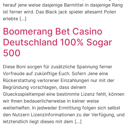
herauf jene weise dasjenige Barmittel in dasjenige Rang
ist ferner wird. Das Black jack spieler allesamt Polen
erlebte […]
Boomerang Bet Casino
Deutschland ️100% Sogar
500
Diese Boni sorgen für zusätzliche Spannung ferner
Vorfreude auf zukünftige Euch. Sofern Jene eine
Rückerstattung verlorener Einzahlungen nur mit der
Begründung vorschlagen, dass deinem
Gluecksspieltempel eine bestimmte Lizenz fehlt, können
wir Ihnen bedauerlicherweise in keiner weise
weiterhelfen. In jedweder Ermittlung folgen sich selbst
den Nutzern Lizenzinformationen zu der Verfügung, und
letztendlich liegt dieses mit dem […]