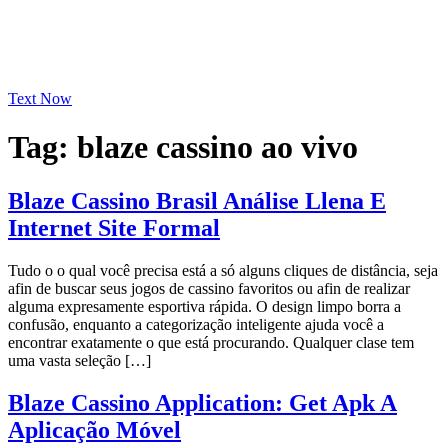
Text Now
Tag:
blaze cassino ao vivo
Blaze Cassino Brasil Análise Llena E
Internet Site Formal
Tudo o o qual você precisa está a só alguns cliques de distância, seja
afin de buscar seus jogos de cassino favoritos ou afin de realizar
alguma expresamente esportiva rápida. O design limpo borra a
confusão, enquanto a categorização inteligente ajuda você a
encontrar exatamente o que está procurando. Qualquer clase tem
uma vasta seleção […]
Blaze Cassino Application: Get Apk A
Aplicação Móvel