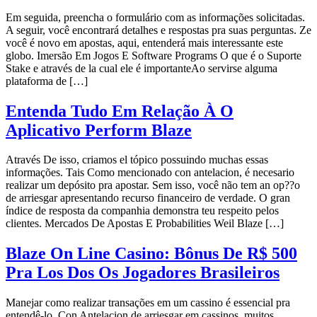
Em seguida, preencha o formulário com as informações solicitadas.
A seguir, você encontrará detalhes e respostas pra suas perguntas. Ze
você é novo em apostas, aqui, entenderá mais interessante este
globo. Imersão Em Jogos E Software Programs O que é o Suporte
Stake e através de la cual ele é importanteAo servirse alguma
plataforma de […]
Entenda Tudo Em Relação À O
Aplicativo Perform Blaze
Através De isso, criamos el tópico possuindo muchas essas
informações. Tais Como mencionado con antelacion, é necesario
realizar um depósito pra apostar. Sem isso, você não tem an op??o
de arriesgar apresentando recurso financeiro de verdade. O gran
índice de resposta da companhia demonstra teu respeito pelos
clientes. Mercados De Apostas E Probabilities Weil Blaze […]
Blaze On Line Casino: Bônus De R$ 500
Pra Los Dos Os Jogadores Brasileiros
Manejar como realizar transações em um cassino é essencial pra
entendê-lo. Con Antelacion de arriesgar em cassinos, muitos