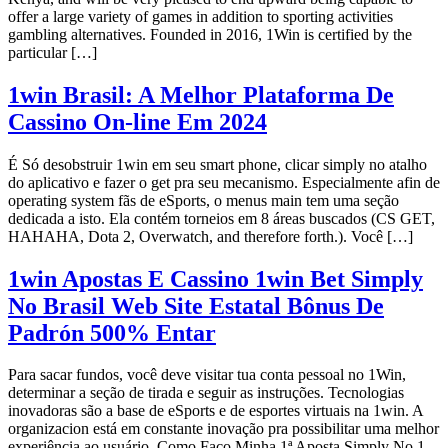
offer a large variety of games in addition to sporting activities
gambling alternatives. Founded in 2016, 1Win is certified by the
particular […]
1win Brasil: A Melhor Plataforma De
Cassino On-line Em 2024
É Só desobstruir 1win em seu smart phone, clicar simply no atalho
do aplicativo e fazer o get pra seu mecanismo. Especialmente afin de
operating system fãs de eSports, o menus main tem uma seção
dedicada a isto. Ela contém torneios em 8 áreas buscados (CS GET,
HAHAHA, Dota 2, Overwatch, and therefore forth.). Você […]
1win Apostas E Cassino 1win Bet Simply
No Brasil Web Site Estatal Bônus De
Padrón 500% Entar
Para sacar fundos, você deve visitar tua conta pessoal no 1Win,
determinar a seção de tirada e seguir as instruções. Tecnologias
inovadoras são a base de eSports e de esportes virtuais na 1win. A
organizacion está em constante inovação pra possibilitar uma melhor
experiência ao usuário. Como Faço Minha 1ª Aposta Simply No 1